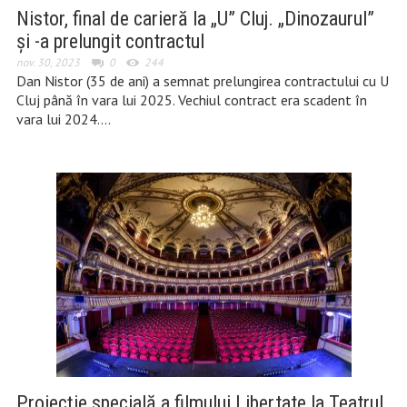
Nistor, final de carieră la „U” Cluj. „Dinozaurul”
și -a prelungit contractul
nov. 30, 2023
0
244
Dan Nistor (35 de ani) a semnat prelungirea contractului cu U
Cluj până în vara lui 2025. Vechiul contract era scadent în
vara lui 2024….
Proiecție specială a filmului Libertate la Teatrul