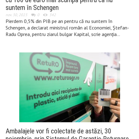
suntem în Schengen
nov. 30, 2023
0
342
Pierdem 0,5% din PIB pe an pentru că nu suntem în
Schengen, a declarat ministrul român al Economiei, Ștefan-
Radu Oprea, pentru ziarul bulgar Kapital, scrie agenția…
Ambalajele vor fi colectate de astăzi, 30
noiembrie, prin Sistemul de Garanţie-Returnare.