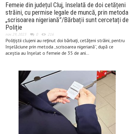
Femeie din județul Cluj, înselată de doi cetățeni
străini, cu permise legale de muncă, prin metoda
„scrisoarea nigeriană”/Bărbații sunt cercetați de
Poliție
nov. 29, 2023
0
216
Polițiștii clujeni au reținut doi bărbați, cetățeni străini, pentru
înșelăciune prin metoda „scrisoarea nigeriană”, după ce
aceștia au înșelat o femeie de 35 de ani…