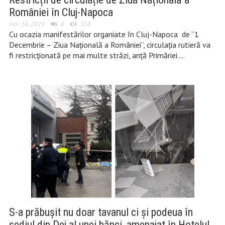
României în Cluj-Napoca
nov. 30, 2023
0
358
Cu ocazia manifestărilor organiate în Cluj-Napoca de “1
Decembrie – Ziua Naţională a României”, circulaţia rutieră va
fi restricționată pe mai multe străzi, anță Primăriei….
S-a prăbușit nu doar tavanul ci și podeua în
sediul din Dej al unei bănci, amenajat în Hotelul