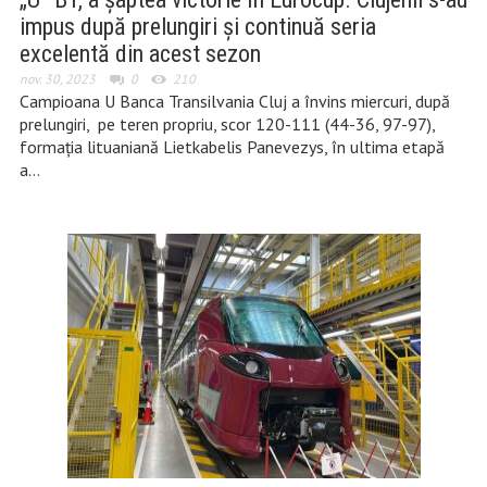
impus după prelungiri și continuă seria
excelentă din acest sezon
nov. 30, 2023
0
210
Campioana U Banca Transilvania Cluj a învins miercuri, după
prelungiri, pe teren propriu, scor 120-111 (44-36, 97-97),
formaţia lituaniană Lietkabelis Panevezys, în ultima etapă
a…