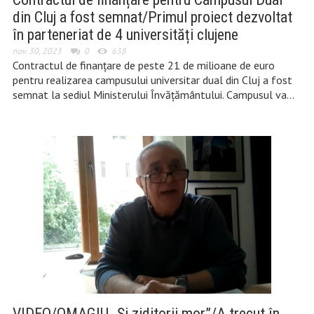
din Cluj a fost semnat/Primul proiect dezvoltat
în parteneriat de 4 universități clujene
nov. 30, 2023
0
638
Contractul de finanțare de peste 21 de milioane de euro
pentru realizarea campusului universitar dual din Cluj a fost
semnat la sediul Ministerului Învățământului. Campusul va…
VIDEO/OMAGIU „Și ziditorii mor”/A trecut în