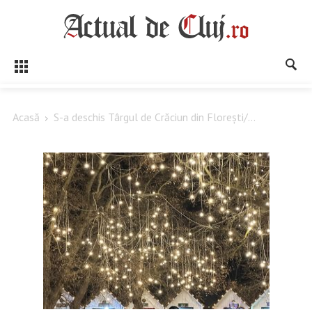
Acasă
S-a deschis Târgul de Crăciun din Florești/...