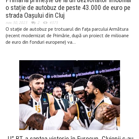
o stație de autobuz de peste 43.000 de euro pe
strada Oașului din Cluj
nov. 30, 2023
2
4375
O stație de autobuz pe trotuarul din fața parcului Armătura
(recent modernizat de Primărie, după un proiect de milioane
de euro din fonduri europene) va…
„U” BT, a șaptea victorie în Eurocup. Clujenii s-au