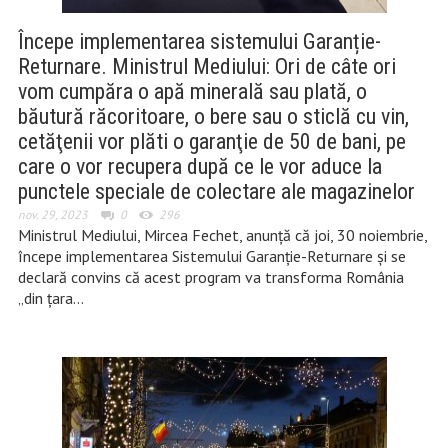
Începe implementarea sistemului Garanție-
Returnare. Ministrul Mediului: Ori de câte ori
vom cumpăra o apă minerală sau plată, o
băutură răcoritoare, o bere sau o sticlă cu vin,
cetăţenii vor plăti o garanţie de 50 de bani, pe
care o vor recupera după ce le vor aduce la
punctele speciale de colectare ale magazinelor
nov. 29, 2023
0
296
Ministrul Mediului, Mircea Fechet, anunţă că joi, 30 noiembrie,
începe implementarea Sistemului Garanţie-Returnare şi se
declară convins că acest program va transforma România
„din ţara…