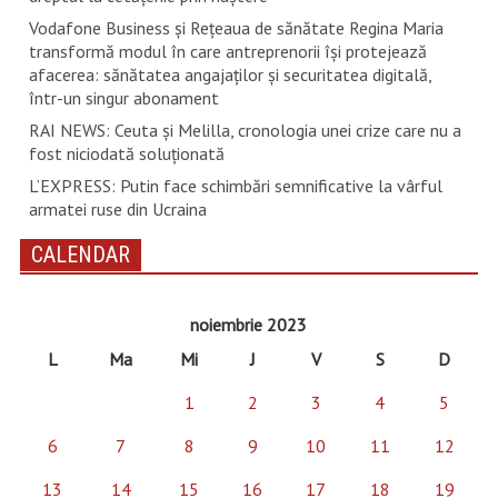
Vodafone Business și Rețeaua de sănătate Regina Maria
transformă modul în care antreprenorii își protejează
afacerea: sănătatea angajaților și securitatea digitală,
într-un singur abonament
RAI NEWS: Ceuta și Melilla, cronologia unei crize care nu a
fost niciodată soluționată
L’EXPRESS: Putin face schimbări semnificative la vârful
armatei ruse din Ucraina
CALENDAR
noiembrie 2023
L
Ma
Mi
J
V
S
D
1
2
3
4
5
6
7
8
9
10
11
12
13
14
15
16
17
18
19