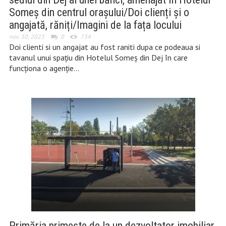
Someș din centrul orașului/Doi clienți și o
angajată, răniți/Imagini de la fața locului
nov. 30, 2023
0
734
Doi clienti si un angajat au fost raniti dupa ce podeaua si
tavanul unui spațiu din Hotelul Someș din Dej în care
funcționa o agenție…
Primăria primește de la un dezvoltator imobiliar