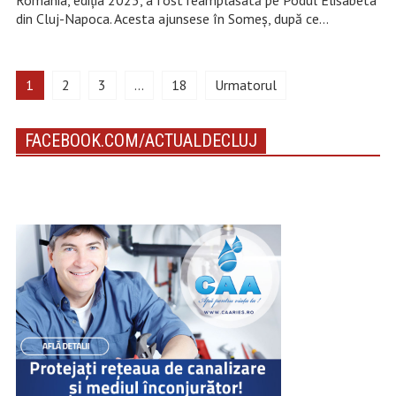
Romania, ediția 2023, a fost reamplasată pe Podul Elisabeta
din Cluj-Napoca. Acesta ajunsese în Someș, după ce…
1
2
3
…
18
Urmatorul
FACEBOOK.COM/ACTUALDECLUJ