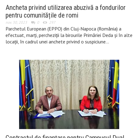
Ancheta privind utilizarea abuzivă a fondurilor
pentru comunitățile de romi
nov. 30, 2023
0
297
Parchetul European (EPPO) din Cluj-Napoca (România) a
efectuat, marți, percheziții la birourile Primăriei Deda și în alte
locații, în cadrul unei anchete privind o suspiciune…
Contractul de finanțare pentru Campusul Dual