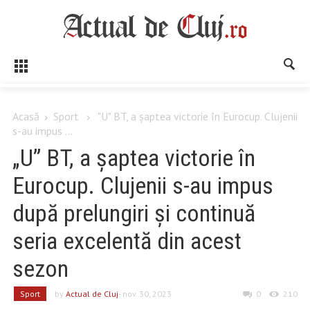
Acasă
Sport
"U" BT, a șaptea victorie în Eurocup. Clujenii
s-au impus ...
„U” BT, a șaptea victorie în
Eurocup. Clujenii s-au impus
după prelungiri și continuă
seria excelentă din acest
sezon
Sport
by
Actual de Cluj
- nov. 30, 2023
0
210