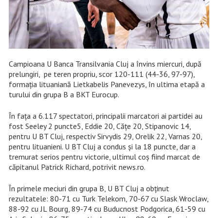
Campioana U Banca Transilvania Cluj a învins miercuri, după
prelungiri, pe teren propriu, scor 120-111 (44-36, 97-97),
formaţia lituaniană Lietkabelis Panevezys, în ultima etapă a
turului din grupa B a BKT Eurocup.
În faţa a 6.117 spectatori, principalii marcatori ai partidei au
fost Seeley 2 puncte5, Eddie 20, Căţe 20, Stipanovic 14,
pentru U BT Cluj, respectiv Sirvydis 29, Orelik 22, Varnas 20,
pentru lituanieni. U BT Cluj a condus şi la 18 puncte, dar a
tremurat serios pentru victorie, ultimul coş fiind marcat de
căpitanul Patrick Richard, potrivit news.ro.
În primele meciuri din grupa B, U BT Cluj a obţinut
rezultatele: 80-71 cu Turk Telekom, 70-67 cu Slask Wroclaw,
88-92 cu JL Bourg, 89-74 cu Buducnost Podgorica, 61-59 cu