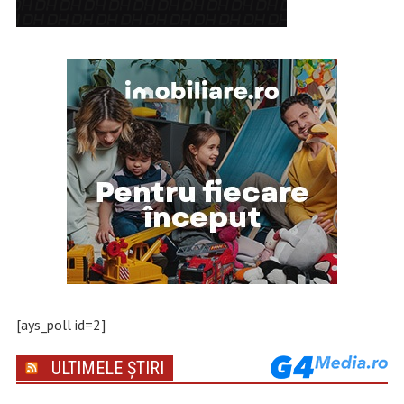
[ays_poll id=2]
ULTIMELE ȘTIRI