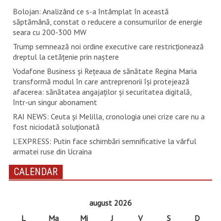
Bolojan: Analizând ce s-a întâmplat în această
săptămână, constat o reducere a consumurilor de energie
seara cu 200-300 MW
Trump semnează noi ordine executive care restricţionează
dreptul la cetăţenie prin naştere
Vodafone Business și Rețeaua de sănătate Regina Maria
transformă modul în care antreprenorii își protejează
afacerea: sănătatea angajaților și securitatea digitală,
într-un singur abonament
RAI NEWS: Ceuta și Melilla, cronologia unei crize care nu a
fost niciodată soluționată
L’EXPRESS: Putin face schimbări semnificative la vârful
armatei ruse din Ucraina
CALENDAR
august 2026
L
Ma
Mi
J
V
S
D