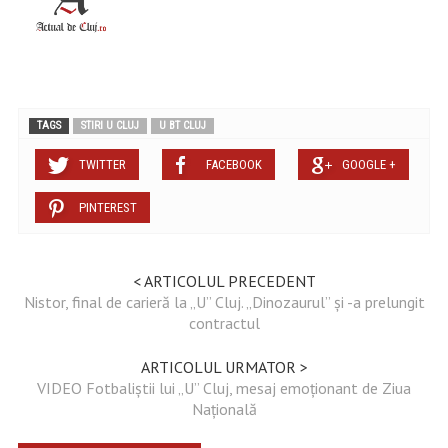
TAGS
STIRI U CLUJ
U BT CLUJ
TWITTER
FACEBOOK
GOOGLE +
PINTEREST
< ARTICOLUL PRECEDENT
Nistor, final de carieră la „U” Cluj. „Dinozaurul” și -a prelungit
contractul
ARTICOLUL URMATOR >
VIDEO Fotbaliștii lui „U” Cluj, mesaj emoționant de Ziua
Națională