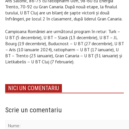
Aris Salonic, 86-75 cu ratiopharm Ulm, 98-60 cu Energia
Trento, 70-92 cu Gran Canaria. După nouă etape, la finalul
turului, U BT Cluj are un bilanţ de şapte victorii şi două
înfrângeri, pe locul 2 în clasament, după liderul Gran Canaria.
Campioana României are următorul program în retur: Turk –
U BT (5 decembrie), U BT – Slask (13 decembrie), U BT – JL
Bourg (19 decembrie), Buducnost – U BT (27 decembrie), U BT
– Aris (10 ianuarie 2024), ratiopharm – U BT (17 ianuarie), U
BT – Trento (23 ianuarie), Gran Canaria – U BT (31 ianuarie) şi
Lietkabelis – U BT Cluj (7 februarie).
NICI UN COMENTARIU
Scrie un comentariu