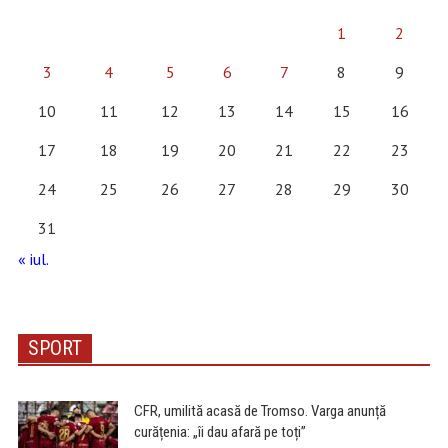
1
2
3
4
5
6
7
8
9
10
11
12
13
14
15
16
17
18
19
20
21
22
23
24
25
26
27
28
29
30
31
« iul.
SPORT
CFR, umilită acasă de Tromso. Varga anunță
curățenia: „îi dau afară pe toți”