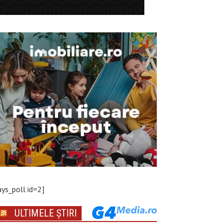
ays_poll id=2]
ULTIMELE ȘTIRI