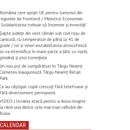
România cere sprijin UE pentru turismul din
regiunile de frontieră / Ministrul Economiei:
„Solidaritatea trebuie să însemne și investiții”
Șapte județe din vest rămân sub cod roșu de
caniculă, cu temperaturi de până la 41 de
grade / Joi și vineri instabilitatea atmosferică
se va intensifica în mare parte a țării, cu vijelii,
grindină și ploi torențiale
Un nou pol de cumpărături în Târgu Neamț:
Cometex inaugurează Târgu Neamț Retail
Park
Ce au câștigat copiii crescuți fără telefoane și
fără divertisment permanent
VIDEO | Ucraina atacă pentru a doua noapte
la rând una dintre cele mai mari rafinării din
Rusia
CALENDAR