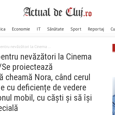
tica
Economie
IT
Sănătate
Sport
Reportaj
Cu
 pentru nevăzători la Cinema ...
 pentru nevăzători la Cinema
/Se proiectează
ă cheamă Nora, când cerul
e cu deficiențe de vedere
nul mobil, cu căști și să își
ecială