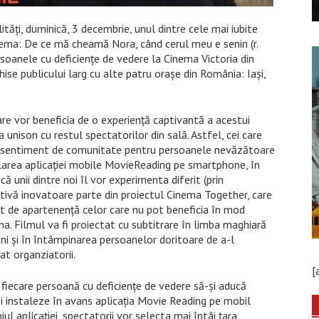
tăți, duminică, 3 decembrie, unul dintre cele mai iubite
ema: De ce mă cheamă Nora, când cerul meu e senin (r.
rsoanele cu deficiențe de vedere la Cinema Victoria din
hise publicului larg cu alte patru orașe din România: Iași,
re vor beneficia de o experiență captivantă a acestui
 unison cu restul spectatorilor din sală. Astfel, cei care
a un sentiment de comunitate pentru persoanele nevăzătoare
talarea aplicației mobile MovieReading pe smartphone, în
 unii dintre noi îl vor experimenta diferit (prin
iativă inovatoare parte din proiectul Cinema Together, care
nt de apartenență celor care nu pot beneficia în mod
ma. Filmul va fi proiectat cu subtitrare în limba maghiară
ni și în întâmpinarea persoanelor doritoare de a-l
at organziatorii.
[
fiecare persoană cu deficiențe de vedere să-și aducă
și instaleze în avans aplicația Movie Reading pe mobil
ul aplicației, spectatorii vor selecta mai întâi țara