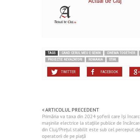
Actual de Cluj
TAGS
CAND CERUL MEU E SENIN
CINEMA TOGETHER
PROIECTIE NEVAZATORI
ROMANIA
STIRI
TWITTER
FACEBOOK
< ARTICOLUL PRECEDENT
Primăria va taxa din 2024 șoferii care își încar
mașinile electrice la stațiile publice de încărcar
din Cluj/Prețul stabilit este sub cel perceput d
operatorii de pe piață