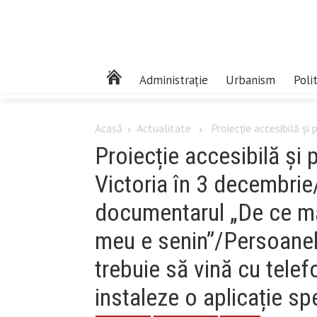
Administrație
Urbanism
Poli
Acasă
Actualitate
Proiecție accesibilă și
Proiecție accesibilă și
Victoria în 3 decembrie
documentarul „De ce m
meu e senin”/Persoanel
trebuie să vină cu telefo
instaleze o aplicație sp