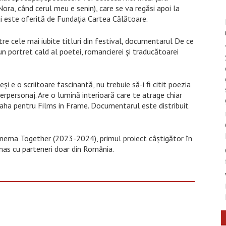
ra, când cerul meu e senin), care se va regăsi apoi la
ui este oferită de Fundația Cartea Călătoare.
re cele mai iubite titluri din festival, documentarul De ce
 portret cald al poetei, romancierei și traducătoarei
și e o scriitoare fascinantă, nu trebuie să-i fi citit poezia
erpersonaj. Are o lumină interioară care te atrage chiar
Teaha pentru Films in Frame. Documentarul este distribuit
i Cinema Together (2023-2024), primul proiect câștigător în
as cu parteneri doar din România.