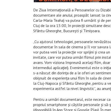
De Ziua Internațională a Persoanelor cu Dizabili
documentare ale anului, proaspăt lansat la cin
Carla-Maria Teaha) va putea fi urmărit și de pe
Cluj de la ora 15:00, în proiecții simultane desc
Sfântu Gheorghe, București și Timișoara.
„Cu ajutorul tehnologiei, persoanele nevăzătoa
documentar în sala de cinema și îl vor savura la
vor putea veni la proiecție vor sprijini și cre
invitate, care vor putea urmări filmul prin ins
avans. Vom viziona împreună același film, doar că
intermediul aplicației). Evenimentul este o iniț
s-a născut din dorința de a le oferi un sentime
obișnuit de experiența unui film în sala de cine
la Cluj-Napoca și Sfântu Gheorghe, pentru a ve
experimenta astfel la nivel lingvistic”, au anunț
Pentru a urmări documentarul, este necesar ca 
propriul smartphone și căștile personale și să-
(disponibilă în App Store și Google Play). În meni