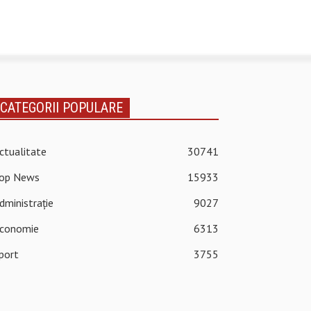
CATEGORII POPULARE
ctualitate
30741
op News
15933
dministrație
9027
conomie
6313
port
3755