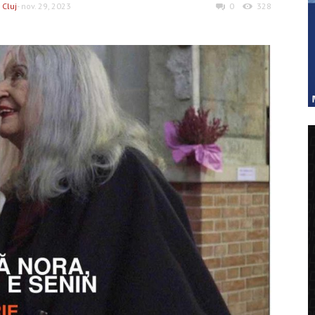
 Cluj
- nov. 29, 2023
0
328