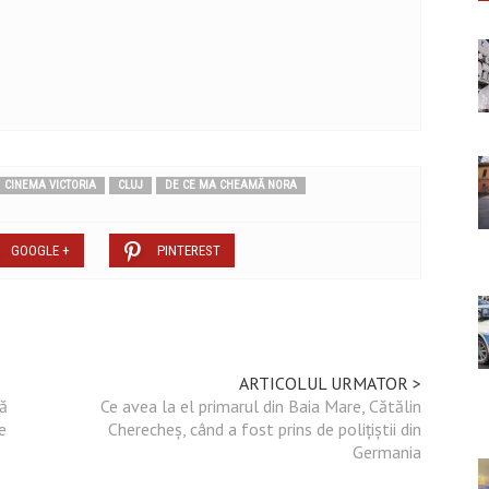
CINEMA VICTORIA
CLUJ
DE CE MA CHEAMĂ NORA
GOOGLE +
PINTEREST
ARTICOLUL URMATOR >
că
Ce avea la el primarul din Baia Mare, Cătălin
e
Cherecheș, când a fost prins de polițiștii din
e
Germania