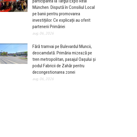
participarea la Târgul Expo Real
München. Dispută în Consiliul Local
pe banii pentru promovarea
investițiilor. Ce explicații au oferit
partenerii Primăriei
aug. 06, 2026
Fără tramvai pe Bulevardul Muncii,
deocamdată. Primăria mizează pe
tren metropolitan, pasajul Oașului și
podul Fabricii de Zahăr pentru
decongestionarea zonei
aug. 06, 2026