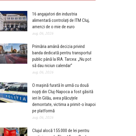
16 angajatori din industria
alimentară controlați de ITM Cluj,
amenzi de o mie de euro
aug. 06, 2026
Primăria amână decizia privind
banda dedicată pentru transportul
public până la IRA. Tarcea: „Nu pot
să dau niciun calendar”
aug. 06, 2026
O mașină furată în urmă cu două
nopți din Cluj-Napoca a fost găsită
ieri în Gilău, avea plăcuțele
demontate, victima a primit-o înapoi
pe platformă
aug. 06, 2026
Clujul alocă 155.000 de lei pentru