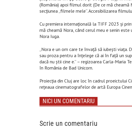
(România) apoi filmul dorit (De ce mă cheamă No
secțiunea „filmele mele”. Accesibilizarea filmul
Cu premiera internațională la TIFF 2023 și print
mă cheamă Nora, când cerul meu e senin este un
Nora Iuga.
„Nora e un om care te învață să iubești viața. De
sau proza pentru a înțelege că ai în față un sup
dacă nu știi cine e.” – regizoarea Carla-Maria 
în România de Bad Unicorn.
Proiecția din Cluj are loc în cadrul proeictulu
rețeaua cinematografelor de artă Europa Cinem
NICI UN COMENTARIU
Scrie un comentariu