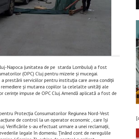
Cluj-Napoca (unitatea de pe starda Lombului) a fost
matorilor (OPC) Cluj pentru mizerie și mucegai.
 prestării serviciilor pentru instituția care avea condiții
 remediere și mutarea copiilor la celelalte unități ale
lor cerințe impuse de OPC Cluj. Amendă aplicată a fost de
 pentru Protecția Consumatorilor Regiunea Nord-Vest
[
 acțiune de control la un operator economic , care își
uj. Verificările s-au efectuat urmare a unei reclamații,
vederile legale în domeniu. Ținând cont de neregulile