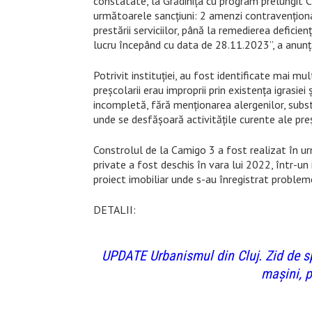
constatate, la Grădinița cu program prelungit C
următoarele sancțiuni: 2 amenzi contravenţiona
prestării serviciilor, până la remedierea deficie
lucru începând cu data de 28.11.2023”, a anunț
Potrivit instituției, au fost identificate mai mul
preșcolarii erau improprii prin existența igrasiei
incompletă, fără menționarea alergenilor, subs
unde se desfășoară activitățile curente ale preș
Constrolul de la Camigo 3 a fost realizat în urm
private a fost deschis în vara lui 2022, într-un
proiect imobiliar unde s-au înregistrat probleme
DETALII:
UPDATE Urbanismul din Cluj. Zid de spr
mașini, 