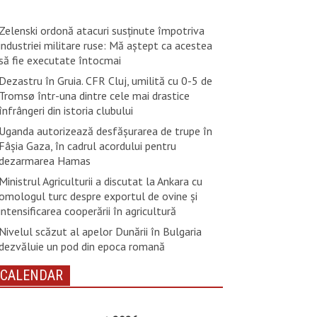
Zelenski ordonă atacuri susţinute împotriva
industriei militare ruse: Mă aştept ca acestea
să fie executate întocmai
Dezastru în Gruia. CFR Cluj, umilită cu 0-5 de
Tromsø într-una dintre cele mai drastice
înfrângeri din istoria clubului
Uganda autorizează desfăşurarea de trupe în
Fâşia Gaza, în cadrul acordului pentru
dezarmarea Hamas
Ministrul Agriculturii a discutat la Ankara cu
omologul turc despre exportul de ovine și
intensificarea cooperării în agricultură
Nivelul scăzut al apelor Dunării în Bulgaria
dezvăluie un pod din epoca romană
CALENDAR