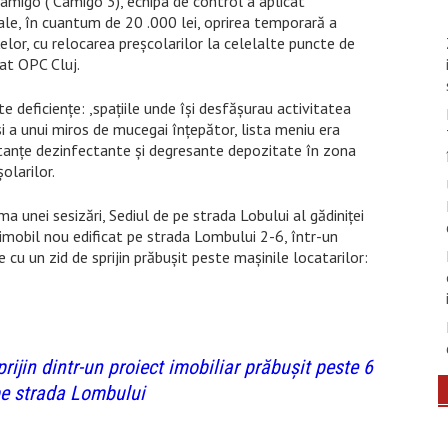
amigo ( Camigo 3), echipa de control a aplicat
le, în cuantum de 20 .000 lei, oprirea temporară a
nțelor, cu relocarea preșcolarilor la celelalte puncte de
at OPC Cluj.
te deficiențe: ,spațiile unde își desfășurau activitatea
 și a unui miros de mucegai înțepător, lista meniu era
tanțe dezinfectante și degresante depozitate în zona
olarilor.
a unei sesizări, Sediul de pe strada Lobului al gădiniței
 imobil nou edificat pe strada Lombului 2-6, într-un
 cu un zid de sprijin prăbușit peste mașinile locatarilor:
ijin dintr-un proiect imobiliar prăbușit peste 6
pe strada Lombului