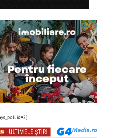
ays_poll id=2]
ULTIMELE ȘTIRI