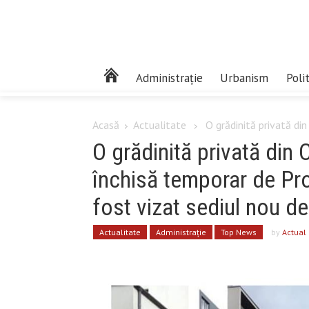
Administrație
Urbanism
Poli
Acasă
Actualitate
O grădinită privată din
O grădinită privată din 
închisă temporar de Pr
fost vizat sediul nou d
Actualitate
Administrație
Top News
by
Actual 