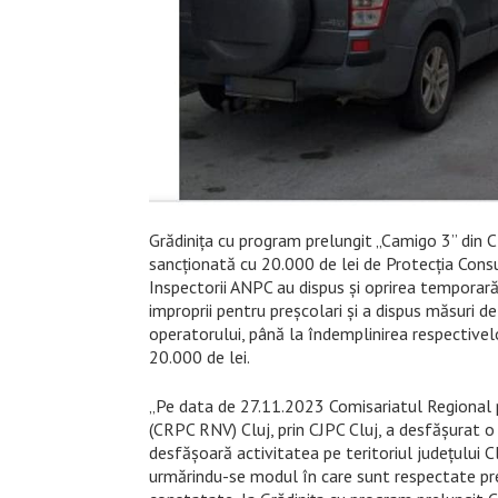
Grădinița cu program prelungit „Camigo 3” din 
sancționată cu 20.000 de lei de Protecția Consu
Inspectorii ANPC au dispus și oprirea temporară a
improprii pentru preșcolari și a dispus măsuri de
operatorului, până la îndemplinirea respective
20.000 de lei.
„Pe data de 27.11.2023 Comisariatul Regional
(CRPC RNV) Cluj, prin CJPC Cluj, a desfășurat o
desfășoară activitatea pe teritoriul județului Cl
urmărindu-se modul în care sunt respectate pre