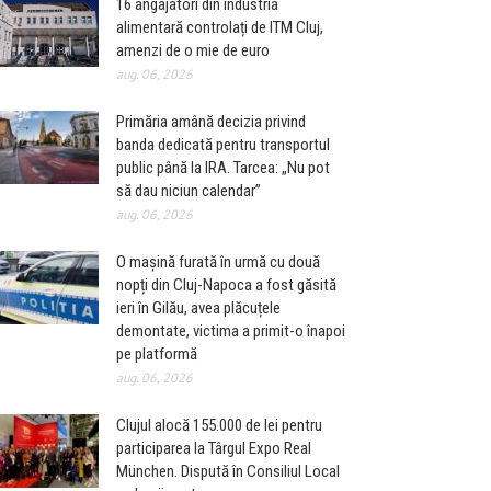
16 angajatori din industria
alimentară controlați de ITM Cluj,
amenzi de o mie de euro
aug. 06, 2026
Primăria amână decizia privind
banda dedicată pentru transportul
public până la IRA. Tarcea: „Nu pot
să dau niciun calendar”
aug. 06, 2026
O mașină furată în urmă cu două
nopți din Cluj-Napoca a fost găsită
ieri în Gilău, avea plăcuțele
demontate, victima a primit-o înapoi
pe platformă
aug. 06, 2026
Clujul alocă 155.000 de lei pentru
participarea la Târgul Expo Real
München. Dispută în Consiliul Local