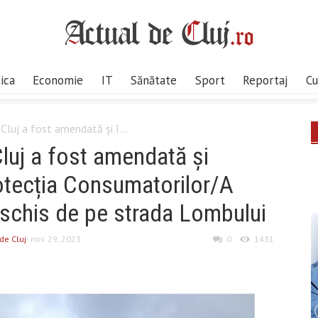
tica
Economie
IT
Sănătate
Sport
Reportaj
Cu
 Cluj a fost amendată și î...
Cluj a fost amendată și
otecția Consumatorilor/A
eschis de pe strada Lombului
de Cluj
- nov. 29, 2023
0
1431