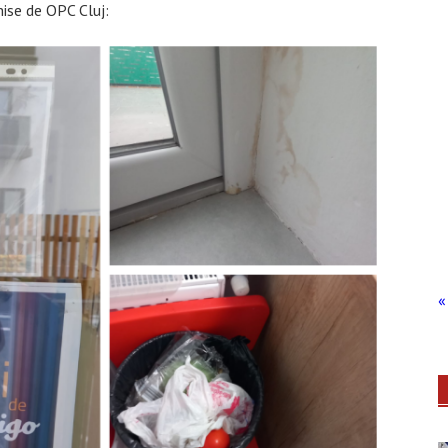
se de OPC Cluj:
« 