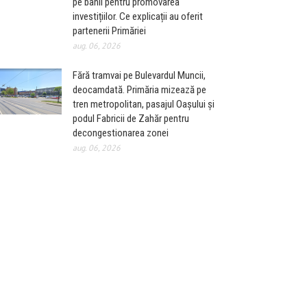
pe banii pentru promovarea
investițiilor. Ce explicații au oferit
partenerii Primăriei
aug. 06, 2026
Fără tramvai pe Bulevardul Muncii,
deocamdată. Primăria mizează pe
tren metropolitan, pasajul Oașului și
podul Fabricii de Zahăr pentru
decongestionarea zonei
aug. 06, 2026