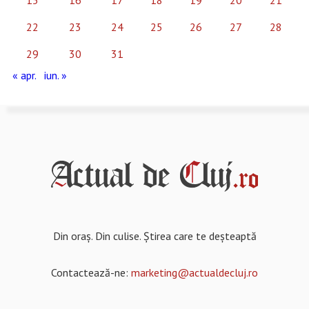
15
16
17
18
19
20
21
22
23
24
25
26
27
28
29
30
31
« apr.
iun. »
Din oraș. Din culise. Știrea care te deșteaptă
Contactează-ne:
marketing@actualdecluj.ro