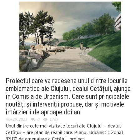
Proiectul care va redesena unul dintre locurile
emblematice ale Clujului, dealul Cetățuii, ajunge
în Comisia de Urbanism. Care sunt principalele
noutăți și intervenții propuse, dar și motivele
întârzierii de aproape doi ani
mai 29, 2023
0
1765
Unul dintre cele mai vizitate locuri ale Clujului – dealul
Cetățuii – are plan de reabilitare. Planul Urbanistic Zonal
(PUZ) de amenajare a Cetățuii, proiect…