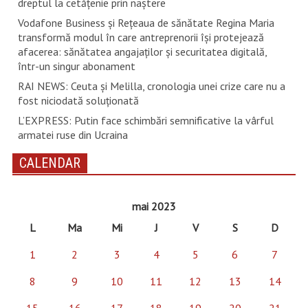
dreptul la cetăţenie prin naştere
Vodafone Business și Rețeaua de sănătate Regina Maria
transformă modul în care antreprenorii își protejează
afacerea: sănătatea angajaților și securitatea digitală,
într-un singur abonament
RAI NEWS: Ceuta și Melilla, cronologia unei crize care nu a
fost niciodată soluționată
L’EXPRESS: Putin face schimbări semnificative la vârful
armatei ruse din Ucraina
CALENDAR
mai 2023
L
Ma
Mi
J
V
S
D
1
2
3
4
5
6
7
8
9
10
11
12
13
14