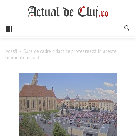
Acasă
Sute de cadre didactice protestează în aceste
momente în piaț...