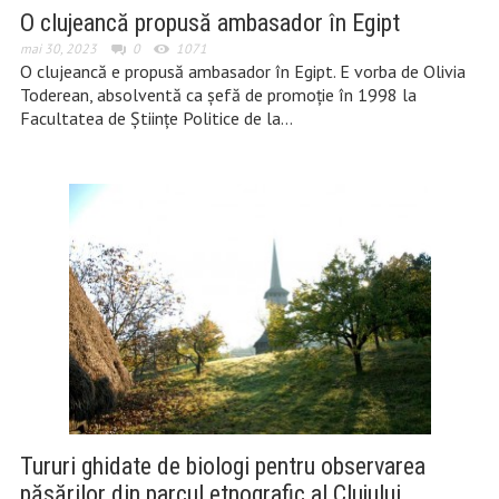
O clujeancă propusă ambasador în Egipt
mai 30, 2023
0
1071
O clujeancă e propusă ambasador în Egipt. E vorba de Olivia
Toderean, absolventă ca șefă de promoție în 1998 la
Facultatea de Științe Politice de la…
Tururi ghidate de biologi pentru observarea
păsărilor din parcul etnografic al Clujului,