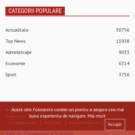
CATEGORII POPULARE
Actualitate
30756
Top News
15938
Administrație
9033
Economie
6314
Sport
3756
Acest site foloseste cookie-uri pentru a asigura cea mai
© Copyright 2015 - 2026 - www.actualdecluj.ro.
Găzduire web de la
buna experienta de navigare.
Mai mult
maghost.ro
.
Termeni și condiții
Publicitate
Despre Cookie-uri
Redacția
Accept!