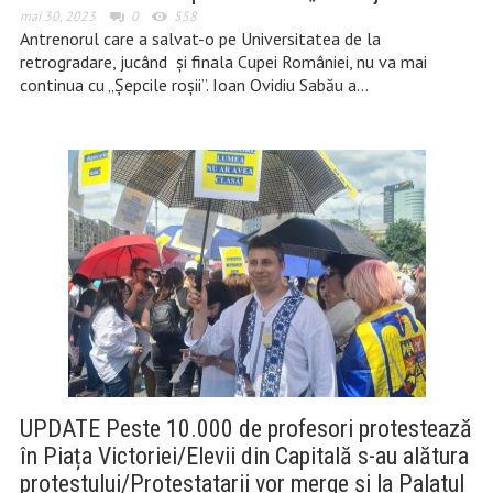
mai 30, 2023
0
558
Antrenorul care a salvat-o pe Universitatea de la
retrogradare, jucând și finala Cupei României, nu va mai
continua cu „Șepcile roșii”. Ioan Ovidiu Sabău a…
UPDATE Peste 10.000 de profesori protestează
în Piața Victoriei/Elevii din Capitală s-au alătura
protestului/Protestatarii vor merge și la Palatul