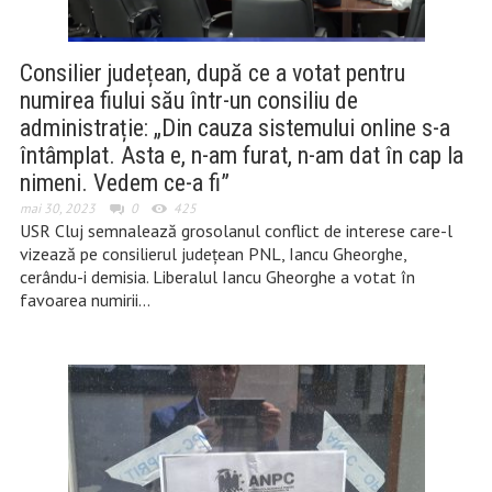
Consilier județean, după ce a votat pentru
numirea fiului său într-un consiliu de
administrație: „Din cauza sistemului online s-a
întâmplat. Asta e, n-am furat, n-am dat în cap la
nimeni. Vedem ce-a fi”
mai 30, 2023
0
425
USR Cluj semnalează grosolanul conflict de interese care-l
vizează pe consilierul județean PNL, Iancu Gheorghe,
cerându-i demisia. Liberalul Iancu Gheorghe a votat în
favoarea numirii…