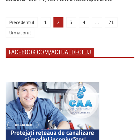
Precedentul
1
2
3
4
…
21
Urmatorul
FACEBOOK.COM/ACTUALDECLUJ