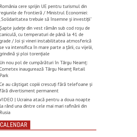
România cere sprijin UE pentru turismul din
regiunile de frontieră / Ministrul Economiei:
„Solidaritatea trebuie să însemne și investiții”
Șapte județe din vest rămân sub cod roșu de
caniculă, cu temperaturi de până la 41 de
grade / Joi și vineri instabilitatea atmosferică
se va intensifica în mare parte a țării, cu vijelii,
grindină și ploi torențiale
Un nou pol de cumpărături în Târgu Neamț:
Cometex inaugurează Târgu Neamț Retail
Park
Ce au câștigat copiii crescuți fără telefoane și
fără divertisment permanent
VIDEO | Ucraina atacă pentru a doua noapte
la rând una dintre cele mai mari rafinării din
Rusia
CALENDAR