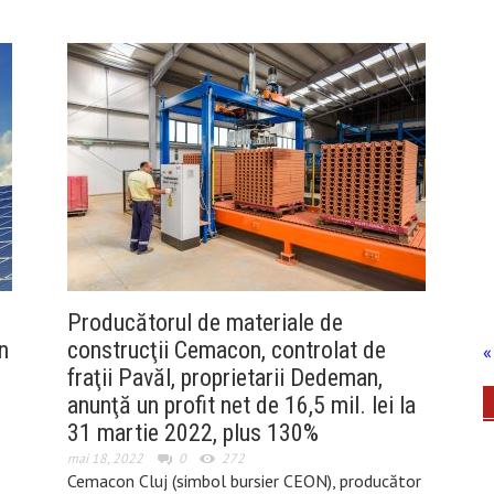
Producătorul de materiale de
n
construcţii Cemacon, controlat de
« 
fraţii Pavăl, proprietarii Dedeman,
anunţă un profit net de 16,5 mil. lei la
31 martie 2022, plus 130%
mai 18, 2022
0
272
Cemacon Cluj (simbol bursier CEON), producător