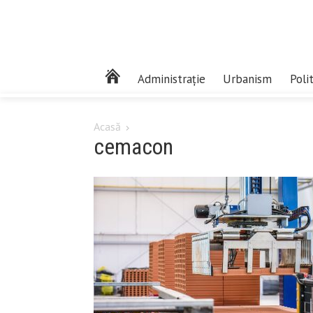
Administrație
Urbanism
Poli
Acasă
cemacon