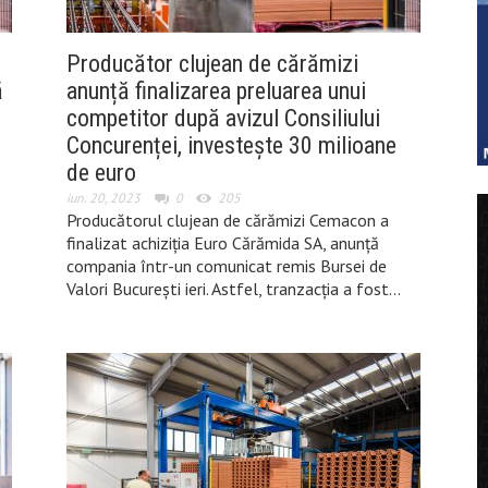
Producător clujean de cărămizi
ă
anunță finalizarea preluarea unui
competitor după avizul Consiliului
Concurenței, investește 30 milioane
de euro
iun. 20, 2023
0
205
Producătorul clujean de cărămizi Cemacon a
finalizat achiziția Euro Cărămida SA, anunță
compania într-un comunicat remis Bursei de
Valori București ieri. Astfel, tranzacția a fost…