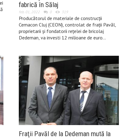
ei
fabrică în Sălaj
că
feb. 01, 2022
0
319
Producătorul de materiale de construcţii
Cemacon Cluj (CEON), controlat de fraţii Pavăl,
proprietarii şi fondatorii reţelei de bricolaj
Dedeman, va investi 12 milioane de euro…
Fraţii Pavăl de la Dedeman mută la