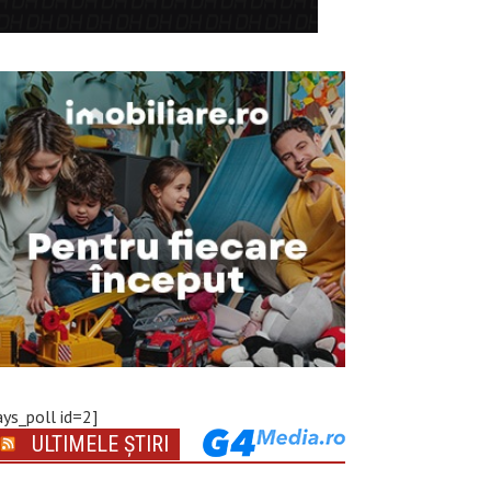
ays_poll id=2]
ULTIMELE ȘTIRI