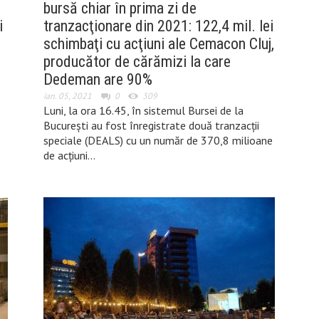
bursă chiar în prima zi de
i
tranzacţionare din 2021: 122,4 mil. lei
schimbaţi cu acţiuni ale Cemacon Cluj,
producător de cărămizi la care
Dedeman are 90%
ian. 05, 2021
0
309
Luni, la ora 16.45, în sistemul Bursei de la
Bucureşti au fost înregistrate două tranzacţii
speciale (DEALS) cu un număr de 370,8 milioane
de acţiuni…