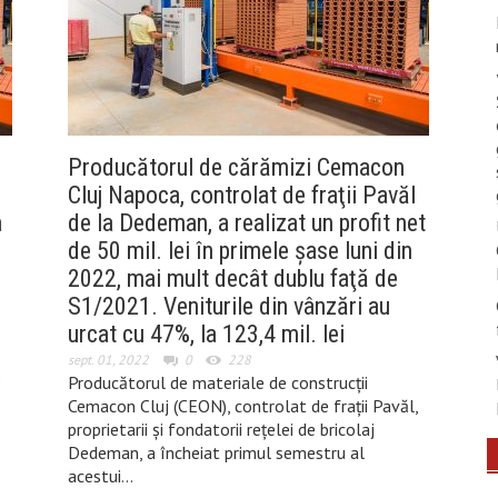
Producătorul de cărămizi Cemacon
Cluj Napoca, controlat de fraţii Pavăl
a
de la Dedeman, a realizat un profit net
de 50 mil. lei în primele şase luni din
2022, mai mult decât dublu faţă de
S1/2021. Veniturile din vânzări au
urcat cu 47%, la 123,4 mil. lei
sept. 01, 2022
0
228
e
Producătorul de materiale de construcţii
Cemacon Cluj (CEON), controlat de fraţii Pavăl,
proprietarii şi fondatorii reţelei de bricolaj
Dedeman, a încheiat primul semestru al
acestui…