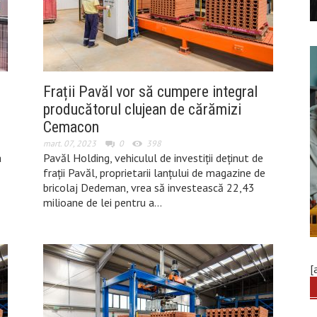
Frații Pavăl vor să cumpere integral
producătorul clujean de cărămizi
Cemacon
mart. 07, 2023
0
398
a
Pavăl Holding, vehiculul de investiții deținut de
frații Pavăl, proprietarii lanțului de magazine de
bricolaj Dedeman, vrea să investească 22,43
milioane de lei pentru a…
[