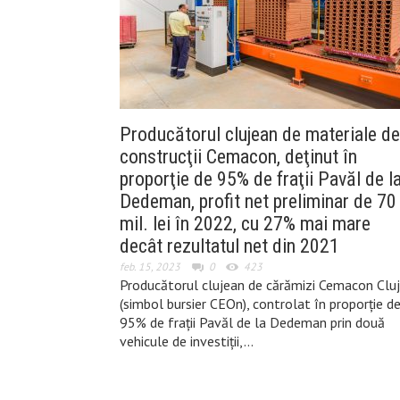
Producătorul clujean de materiale de
construcţii Cemacon, deţinut în
proporţie de 95% de fraţii Pavăl de l
Dedeman, profit net preliminar de 70
mil. lei în 2022, cu 27% mai mare
decât rezultatul net din 2021
feb. 15, 2023
0
423
Producătorul clujean de cărămizi Cemacon Cluj
(simbol bursier CEOn), controlat în proporţie d
95% de fraţii Pavăl de la Dedeman prin două
vehicule de investiţii,…