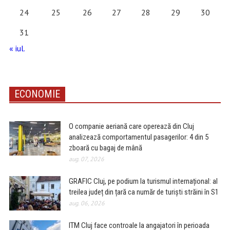
24
25
26
27
28
29
30
31
« iul.
ECONOMIE
O companie aeriană care operează din Cluj
analizează comportamentul pasagerilor: 4 din 5
zboară cu bagaj de mână
aug. 07, 2026
GRAFIC Cluj, pe podium la turismul internațional: al
treilea județ din țară ca număr de turiști străini în S1
aug. 06, 2026
ITM Cluj face controale la angajatori în perioada