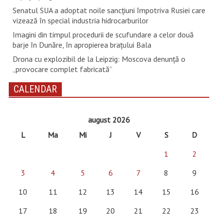
Senatul SUA a adoptat noile sancţiuni împotriva Rusiei care
vizează în special industria hidrocarburilor
Imagini din timpul procedurii de scufundare a celor două
barje în Dunăre, în apropierea brațului Bala
Drona cu explozibil de la Leipzig: Moscova denunţă o
„provocare complet fabricată”
CALENDAR
august 2026
L
Ma
Mi
J
V
S
D
1
2
3
4
5
6
7
8
9
10
11
12
13
14
15
16
17
18
19
20
21
22
23