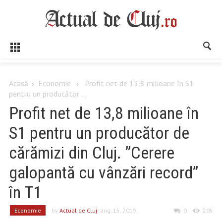
Acasă
Economie
Profit net de 13,8 milioane în S1
pentru un producător ...
Profit net de 13,8 milioane în
S1 pentru un producător de
cărămizi din Cluj. ”Cerere
galopantă cu vânzări record”
în T1
Economie
by
Actual de Cluj
- aug. 15, 2019
0
205