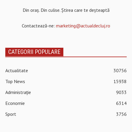
Din oraș. Din culise. Știrea care te deșteaptă
Contactează-ne:
marketing@actualdecluj.ro
CATEGORII POPULARE
Actualitate
30756
Top News
15938
Administrație
9033
Economie
6314
Sport
3756