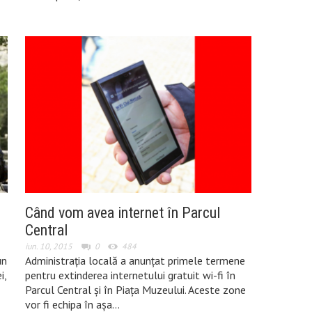
Când vom avea internet în Parcul
Central
iun. 10, 2015
0
484
un
Administrația locală a anunțat primele termene
i,
pentru extinderea internetului gratuit wi-fi în
Parcul Central și în Piața Muzeului. Aceste zone
vor fi echipa în așa…