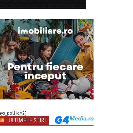
ays_poll id=2]
ULTIMELE ȘTIRI