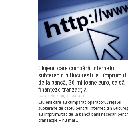
Clujenii care cumpără Internetul
subteran din București iau împrumut
de la bancă, 36 milioane euro, ca să
finanțeze tranzacția
ian. 10, 2017
0
423
Clujenii care au cumpărat operatorul rețelei
subterane de cablu pentru Internet din Bucureș
au împrumutat de la bancă banii necesari pent
tranzacție – nu mai…