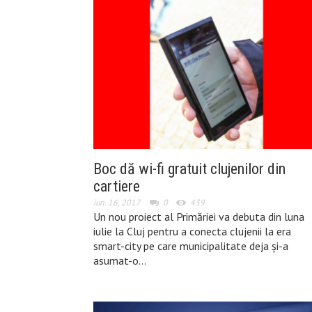
Boc dă wi-fi gratuit clujenilor din
cartiere
iun. 16, 2017
0
439
Un nou proiect al Primăriei va debuta din luna
iulie la Cluj pentru a conecta clujenii la era
smart-city pe care municipalitate deja și-a
asumat-o…