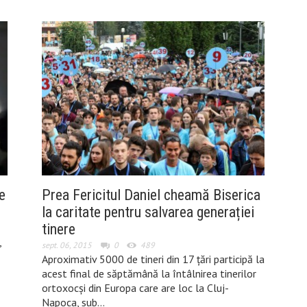
e
Prea Fericitul Daniel cheamă Biserica
la caritate pentru salvarea generației
tinere
,
sept. 06, 2015
0
489
Aproximativ 5000 de tineri din 17 țări participă la
acest final de săptămână la întâlnirea tinerilor
ortoxocși din Europa care are loc la Cluj-
Napoca, sub…