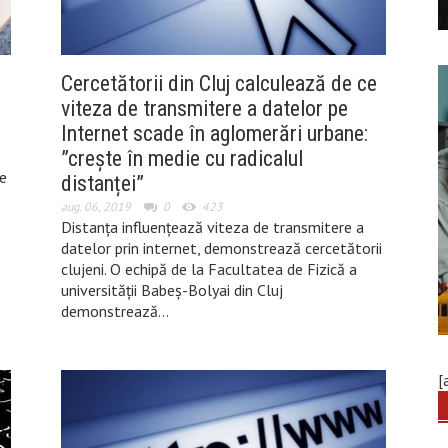
Cercetătorii din Cluj calculează de ce
viteza de transmitere a datelor pe
Internet scade în aglomerări urbane:
”crește în medie cu radicalul
e
distanței”
aug. 06, 2019
0
423
Distanța influențează viteza de transmitere a
datelor prin internet, demonstrează cercetătorii
clujeni. O echipă de la Facultatea de Fizică a
universității Babeș-Bolyai din Cluj
demonstrează…
[