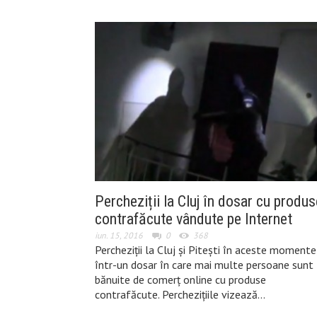
Percheziții la Cluj în dosar cu produs
contrafăcute vândute pe Internet
iun. 15, 2016
0
368
Percheziții la Cluj și Pitești în aceste momente
într-un dosar în care mai multe persoane sunt
bănuite de comerț online cu produse
contrafăcute. Percheziţiile vizează…