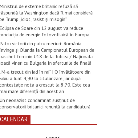
Ministrul de externe britanic refuză să
răspundă la Washington dacă îl mai consideră
pe Trump „idiot, rasist şi misogin”
Eclipsa de Soare din 12 august va reduce
producția de energie fotovoltaică în Europa
Patru victorii din patru meciuri: România
învinge și Olanda la Campionatul European de
baschet feminin U18 de la Tulcea / Naționala
joacă vineri cu Bulgaria în sferturile de finală
„M-a trecut din iad în rai” | O învățătoare din
Sibiu a luat 4,90 la titularizare, iar după
contestație nota a crescut la 8,70. Este cea
mai mare diferență din acest an
Un neonazist condamnat susţinut de
conservatorii britanici renunţă la candidatură
CALENDAR