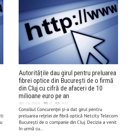
Autoritățile dau girul pentru preluarea
fibrei optice din București de o firmă
din Cluj cu cifră de afaceri de 10
milioane euro pe an
dec. 26, 2016
0
431
Consiliul Concurenței și-a dat girul pentru
ti
preluarea rețelei de fibră optică Netcity Telecom
ru
București de o companie din Cluj. Decizia a venit
în urmă cu…