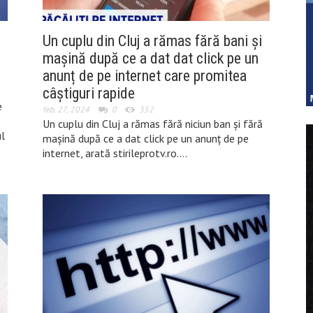
Un cuplu din Cluj a rămas fără bani și
mașină după ce a dat dat click pe un
anunț de pe internet care promitea
câștiguri rapide
e
feb. 27, 2024
0
352
Un cuplu din Cluj a rămas fără niciun ban și fără
ul
mașină după ce a dat click pe un anunț de pe
internet, arată stirileprotv.ro….