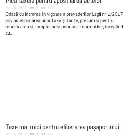
Pică taxele pentru apostilarea actelor
ian. 26, 2017
0
527
Odată cu intrarea în vigoare a prevederilor Legii nr. 1/2017
privind eliminarea unor taxe şi tarife, precum şi pentru
modificarea şi completarea unor acte normative, începând
cu…
Taxe mai mici pentru eliberarea pașaportului
ian. 18, 2017
0
431