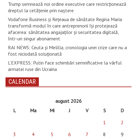
Trump semnează noi ordine executive care restricţionează
dreptul la cetăţenie prin naştere
Vodafone Business și Rețeaua de sănătate Regina Maria
transformă modul în care antreprenorii își protejează
afacerea: sănătatea angajaților și securitatea digitală,
într-un singur abonament
RAI NEWS: Ceuta și Melilla, cronologia unei crize care nu a
fost niciodată soluționată
L’EXPRESS: Putin face schimbări semnificative la vârful
armatei ruse din Ucraina
CALENDAR
august 2026
L
Ma
Mi
J
V
S
D
1
2
3
4
5
6
7
8
9