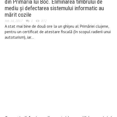
din Primăria lui Boc. Eliminarea timbrului de
mediu și defectarea sistemului informatic au
mărit cozile
feb. 16, 2017
1
872
A stat mai bine de două ore la un ghișeu al Primăriei clujene,
pentru un certificat de atestare fiscală (în scopul radierii unui
autoturism), iar…