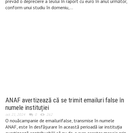
prevăd o depreciere a leului în raport cu euro în anul următor,
conform unui studiu în domeniu,…
ANAF avertizează că se trimit emailuri false în
numele instituției
oct. 21, 2024
0
262
O nouăcampanie de emailurifalse, transmise în numele
ANAF, este în desfășurare în această perioadă iar instituția