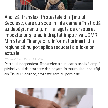
Analiză Translex: Protestele din Ținutul
Secuiesc, care au scos mii de oameni în stradă,
au depășit nemulțumirile legate de creșterea
impozitelor și s-au îndreptat împotriva UDMR.
Ministerul Finanțelor a informat primarii din
regiune că nu pot aplica reduceri ale taxelor
actuale
feb. 06, 2026
0
270
Portalul independent Transtelex a publicat o analiză amplă
privind valul de proteste declanșate în mai multe localități
din Ținutul Secuiesc, proteste care au pornit de…