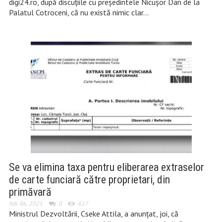
digi24.ro, după discuţiile cu preşedintele Nicuşor Dan de la
Palatul Cotroceni, că nu există nimic clar…
Se va elimina taxa pentru eliberarea extraselor
de carte funciară către proprietari, din
primăvară
feb. 06, 2025
0
617
Ministrul Dezvoltării, Cseke Attila, a anunţat, joi, că