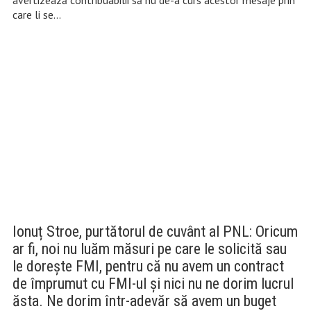
avertizează contribuabilii să nu de-a curs acestor mesaje prin
care li se…
Ionuț Stroe, purtătorul de cuvânt al PNL: Oricum
ar fi, noi nu luăm măsuri pe care le solicită sau
le doreşte FMI, pentru că nu avem un contract
de împrumut cu FMI-ul şi nici nu ne dorim lucrul
ăsta. Ne dorim într-adevăr să avem un buget