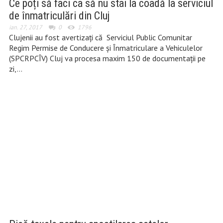
Ce poți să faci ca să nu stai la coadă la serviciul
de înmatriculări din Cluj
ian. 27, 2017
0
1796
Clujenii au fost avertizați că Serviciul Public Comunitar
Regim Permise de Conducere şi Înmatriculare a Vehiculelor
(SPCRPCÎV) Cluj va procesa maxim 150 de documentații pe
zi,…