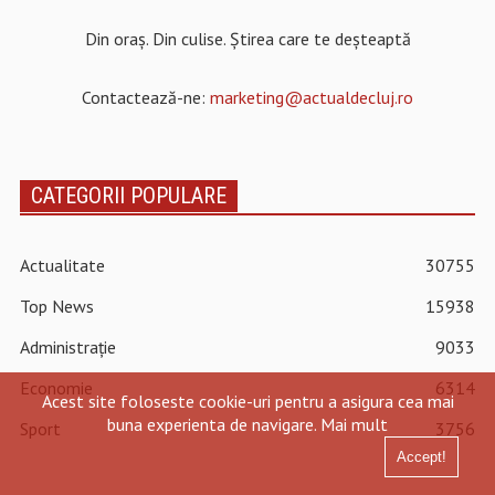
Din oraș. Din culise. Știrea care te deșteaptă
Contactează-ne:
marketing@actualdecluj.ro
CATEGORII POPULARE
Actualitate
30755
Top News
15938
Administrație
9033
Economie
6314
Acest site foloseste cookie-uri pentru a asigura cea mai
buna experienta de navigare.
Mai mult
Sport
3756
Accept!