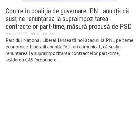
Contre în coaliția de guvernare. PNL anunță că
susține renunțarea la supraimpozitarea
contractelor part-time, măsură propusă de PSD
feb. 04, 2023
0
266
Partidul Național Liberal lansează noi atacuri la PNL pe teme
economice. Liberalii anunță, într-un comunicat, că susțin
renunțarea la supraimpozitarea contractelor part-time,
scăderea CAS (propunere…