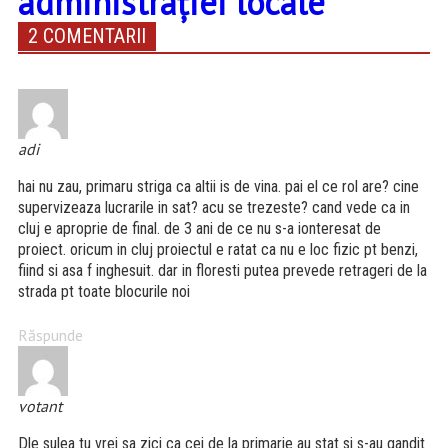
administrației locale
2 COMENTARII
adi
hai nu zau, primaru striga ca altii is de vina. pai el ce rol are? cine
supervizeaza lucrarile in sat? acu se trezeste? cand vede ca in
cluj e aproprie de final. de 3 ani de ce nu s-a ionteresat de
proiect. oricum in cluj proiectul e ratat ca nu e loc fizic pt benzi,
fiind si asa f inghesuit. dar in floresti putea prevede retrageri de la
strada pt toate blocurile noi
Răspunde
votant
Dle sulea tu vrei sa zici ca cei de la primarie au stat si s-au gandit