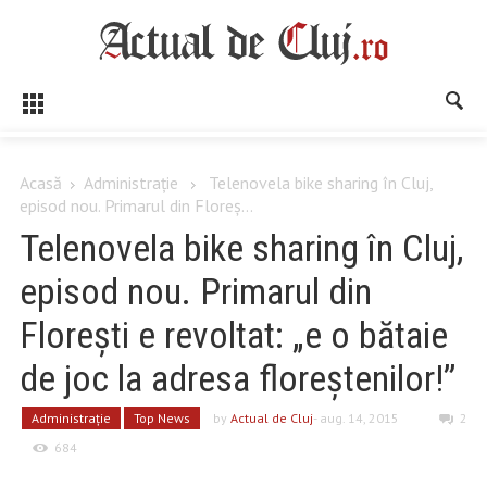
Acasă
Administrație
Telenovela bike sharing în Cluj,
episod nou. Primarul din Floreș...
Telenovela bike sharing în Cluj,
episod nou. Primarul din
Florești e revoltat: „e o bătaie
de joc la adresa floreștenilor!”
Administrație
Top News
by
Actual de Cluj
- aug. 14, 2015
2
684