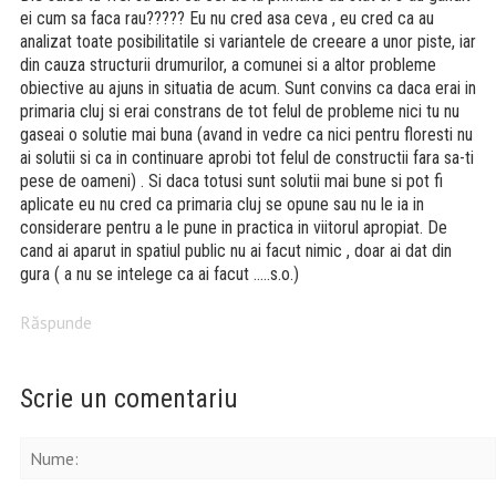
ei cum sa faca rau????? Eu nu cred asa ceva , eu cred ca au
analizat toate posibilitatile si variantele de creeare a unor piste, iar
din cauza structurii drumurilor, a comunei si a altor probleme
obiective au ajuns in situatia de acum. Sunt convins ca daca erai in
primaria cluj si erai constrans de tot felul de probleme nici tu nu
gaseai o solutie mai buna (avand in vedre ca nici pentru floresti nu
ai solutii si ca in continuare aprobi tot felul de constructii fara sa-ti
pese de oameni) . Si daca totusi sunt solutii mai bune si pot fi
aplicate eu nu cred ca primaria cluj se opune sau nu le ia in
considerare pentru a le pune in practica in viitorul apropiat. De
cand ai aparut in spatiul public nu ai facut nimic , doar ai dat din
gura ( a nu se intelege ca ai facut …..s.o.)
Răspunde
Scrie un comentariu