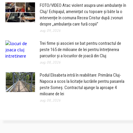
FOTO/VIDEO Atac violent asupra unei ambulanțe în
Cluj/ Echipajul, amenințat cu topoare și bâte la o
intervenție în comuna Recea Cristur după zvonuri
despre „ambulanța care fură copii”
aug. 09, 2026
Trei firme și asocieri se bat pentru contractul de
peste 165 de milioane de lei pentru întreținerea
parcurilor și a locurilor de joacă din Cluj
aug. 08, 2026
Podul Elisabeta intră în reabilitare: Primăria Cluj-
Napoca a scos la licitație lucrările pentru pasarela
peste Someș. Contractul ajunge la aproape 4
milioane de lei
aug. 08, 2026