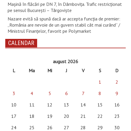
Mașină în flăcări pe DN 7, în Dâmbovița. Trafic restricționat
pe sensul București – Târgoviște
Nazare evită să spună dacă ar accepta funcția de premier:
„România are nevoie de un guvern stabil cât mai curând” /
Ministrul Finanțelor, favorit pe Polymarket
CALENDAR
august 2026
L
Ma
Mi
J
V
S
D
1
2
3
4
5
6
7
8
9
10
11
12
13
14
15
16
17
18
19
20
21
22
23
24
25
26
27
28
29
30