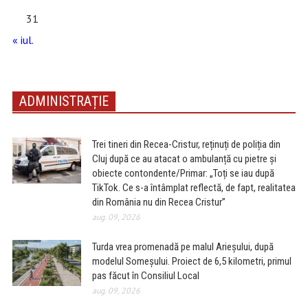
31
« iul.
ADMINISTRAȚIE
Trei tineri din Recea-Cristur, reținuți de poliția din
Cluj după ce au atacat o ambulanță cu pietre și
obiecte contondente/Primar: „Toți se iau după
TikTok. Ce s-a întâmplat reflectă, de fapt, realitatea
din România nu din Recea Cristur”
aug. 09, 2026
Turda vrea promenadă pe malul Arieșului, după
modelul Someșului. Proiect de 6,5 kilometri, primul
pas făcut în Consiliul Local
aug. 09, 2026