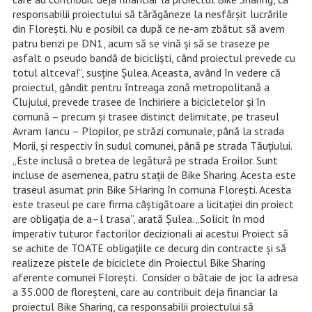
responsabilii proiectului să tărăgăneze la nesfârşit lucrările
din Floreşti. Nu e posibil ca după ce ne-am zbătut să avem
patru benzi pe DN1, acum să se vină şi să se traseze pe
asfalt o pseudo bandă de biciclişti, când proiectul prevede cu
totul altceva!”, susține Șulea. Aceasta, având în vedere că
proiectul, gândit pentru întreaga zonă metropolitană a
Clujului, prevede trasee de închiriere a bicicletelor și în
comună – precum și trasee distinct delimitate, pe traseul
Avram Iancu – Plopilor, pe străzi comunale, până la strada
Morii, și respectiv în sudul comunei, până pe strada Tăuțiului.
„Este inclusă o bretea de legătură pe strada Eroilor. Sunt
incluse de asemenea, patru staţii de Bike Sharing. Acesta este
traseul asumat prin Bike SHaring în comuna Floreşti. Acesta
este traseul pe care firma câştigătoare a licitaţiei din proiect
are obligaţia de a–l trasa”, arată Șulea. „Solicit în mod
imperativ tuturor factorilor decizionali ai acestui Proiect să
se achite de TOATE obligaţiile ce decurg din contracte şi să
realizeze pistele de biciclete din Proiectul Bike Sharing
aferente comunei Floreşti. Consider o bătaie de joc la adresa
a 35.000 de floreşteni, care au contribuit deja financiar la
proiectul Bike Sharing, ca responsabilii proiectului să