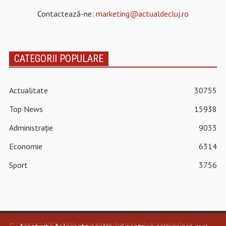
Contactează-ne:
marketing@actualdecluj.ro
CATEGORII POPULARE
Actualitate
30755
Top News
15938
Administrație
9033
Economie
6314
Sport
3756
© Copyright 2015 - 2026 - www.actualdecluj.ro.
Găzduire web de la