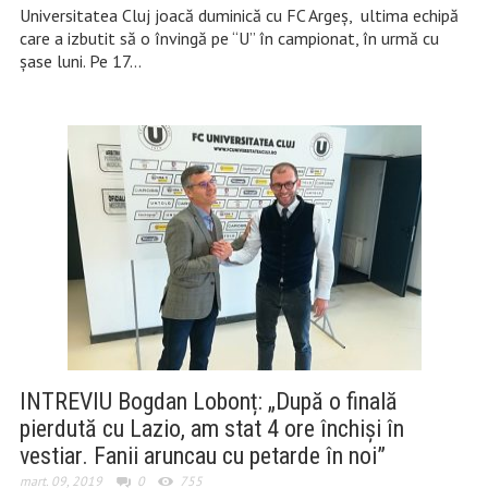
Universitatea Cluj joacă duminică cu FC Argeș, ultima echipă
care a izbutit să o învingă pe “U” în campionat, în urmă cu
șase luni. Pe 17…
INTREVIU Bogdan Lobonț: „După o finală
pierdută cu Lazio, am stat 4 ore închiși în
vestiar. Fanii aruncau cu petarde în noi”
mart. 09, 2019
0
755