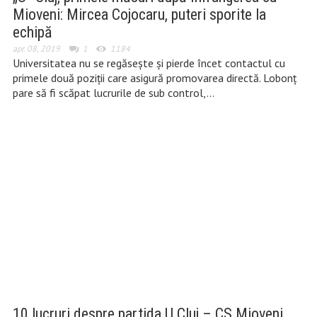
Mioveni: Mircea Cojocaru, puteri sporite la
echipă
apr. 08, 2019
1
1184
Universitatea nu se regăsește și pierde încet contactul cu
primele două poziții care asigură promovarea directă. Lobonț
pare să fi scăpat lucrurile de sub control,…
10 lucruri despre partida U Cluj – CS Mioveni