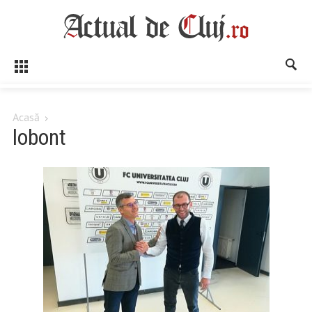
Acasă
lobont