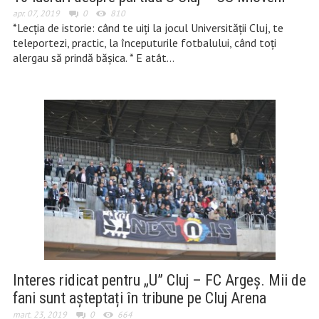
apr. 07, 2019
0
810
*Lecția de istorie: când te uiți la jocul Universității Cluj, te
teleportezi, practic, la începuturile fotbalului, când toți
alergau să prindă bășica. * E atât…
Interes ridicat pentru „U” Cluj – FC Argeș. Mii de
fani sunt așteptați în tribune pe Cluj Arena
mart. 23, 2019
0
664