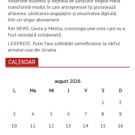
Vodafone Business și Rețeaua de sănătate Regina Maria
transformă modul în care antreprenorii își protejează
afacerea: sănătatea angajaților și securitatea digitală,
într-un singur abonament
RAI NEWS: Ceuta și Melilla, cronologia unei crize care nu a
fost niciodată soluționată
L’EXPRESS: Putin face schimbări semnificative la vârful
armatei ruse din Ucraina
CALENDAR
august 2026
L
Ma
Mi
J
V
S
D
1
2
3
4
5
6
7
8
9
10
11
12
13
14
15
16