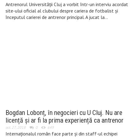
Antrenorul Universității Cluj a vorbit într-un interviu acordat
site-ului oficial al clubului despre cariera de fotbalist și
începutul carierei de antrenor principal. A jucat la…
Bogdan Lobonț, în negocieri cu U Cluj. Nu are
licență și ar fi la prima experiență ca antrenor
oct. 27, 2018
0
649
Internaționalul român face parte și din staff-ul echipei