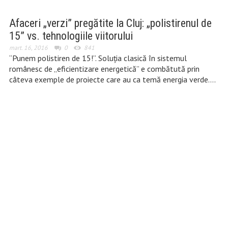
Afaceri „verzi” pregătite la Cluj: „polistirenul de
15” vs. tehnologiile viitorului
mart. 16, 2016
0
841
“Punem polistiren de 15!”. Soluţia clasică în sistemul
românesc de „eficientizare energetică” e combătută prin
câteva exemple de proiecte care au ca temă energia verde….