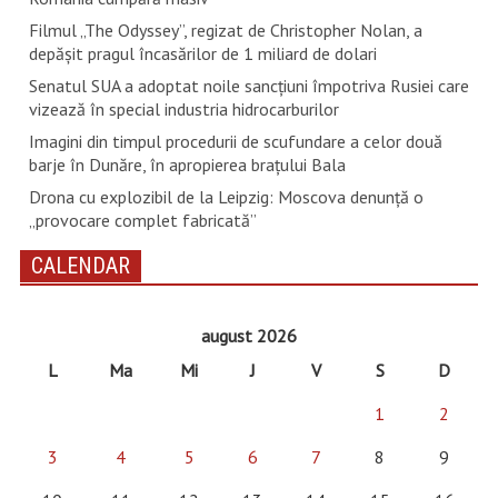
Filmul „The Odyssey”, regizat de Christopher Nolan, a
depăşit pragul încasărilor de 1 miliard de dolari
Senatul SUA a adoptat noile sancţiuni împotriva Rusiei care
vizează în special industria hidrocarburilor
Imagini din timpul procedurii de scufundare a celor două
barje în Dunăre, în apropierea brațului Bala
Drona cu explozibil de la Leipzig: Moscova denunţă o
„provocare complet fabricată”
CALENDAR
august 2026
L
Ma
Mi
J
V
S
D
1
2
3
4
5
6
7
8
9