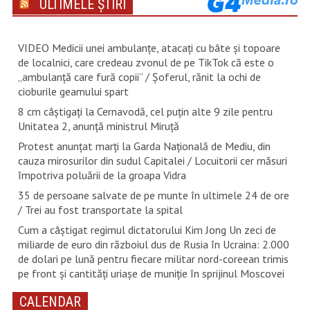
ULTIMELE ȘTIRI
VIDEO Medicii unei ambulanțe, atacați cu bâte și topoare
de localnici, care credeau zvonul de pe TikTok că este o
„ambulanță care fură copii” / Șoferul, rănit la ochi de
cioburile geamului spart
8 cm câștigați la Cernavodă, cel puțin alte 9 zile pentru
Unitatea 2, anunță ministrul Miruță
Protest anunțat marți la Garda Națională de Mediu, din
cauza mirosurilor din sudul Capitalei / Locuitorii cer măsuri
împotriva poluării de la groapa Vidra
35 de persoane salvate de pe munte în ultimele 24 de ore
/ Trei au fost transportate la spital
Cum a câștigat regimul dictatorului Kim Jong Un zeci de
miliarde de euro din războiul dus de Rusia în Ucraina: 2.000
de dolari pe lună pentru fiecare militar nord-coreean trimis
pe front și cantități uriașe de muniție în sprijinul Moscovei
CALENDAR