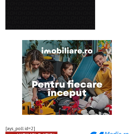
[ays_poll id=2]