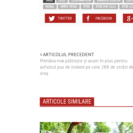
TAGS
CLUJ
CLUJ-NAPOCA
GARDEN CENTER
LICIT
ROSAL
SPATII VERZI
STIRI
STIRI DIN CLUJ
STIRI L
TWITTER
FACEBOOK
< ARTICOLUL PRECEDENT
Primăria mai plătește și acum în plus pentru
asfaltul pus de italieni pe cele 288 de străzi di
oraș
ARTICOLE SIMILARE