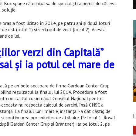
l Boc spune că echipa sa de specialiști a primit de câteva
 soluție.
n oraș a fost licitat în 2014, pe patru ani și două loturi
l de est (lotul 1) și sectorul de vest (lotul 2) Acesta
ne de lei.
iilor verzi din Capitală”
al și ia potul cel mare de
știgată pe ambele sectoare de firma Gardean Center Grup
abilind rezultatul la finalul lui 2014. Procedura a fost
ut contractul cu primăria. Consiliul Național pentru
 aceasta nu respecta caietul de sarcini, însă CNSC a
tanță. La finalul lunii martie, instanța i-a dat câștig de
[
 și continuarea procedurilor de atribuire. Pe lotul 1, Rosal
i (după Garden Center Grup și Brantner), iar pe lotul 2, pe