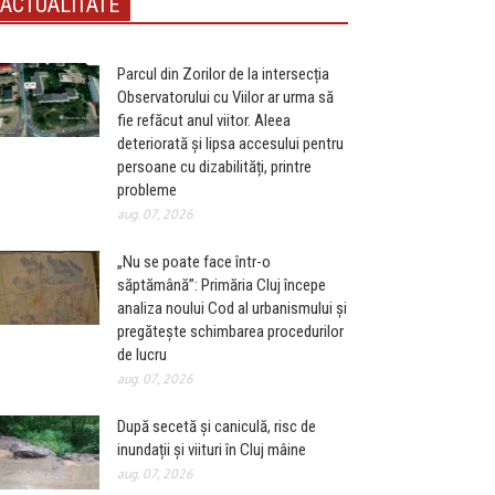
ACTUALITATE
Parcul din Zorilor de la intersecția
Observatorului cu Viilor ar urma să
fie refăcut anul viitor. Aleea
deteriorată și lipsa accesului pentru
persoane cu dizabilități, printre
probleme
aug. 07, 2026
„Nu se poate face într-o
săptămână”: Primăria Cluj începe
analiza noului Cod al urbanismului și
pregătește schimbarea procedurilor
de lucru
aug. 07, 2026
După secetă și caniculă, risc de
inundații și viituri în Cluj mâine
aug. 07, 2026