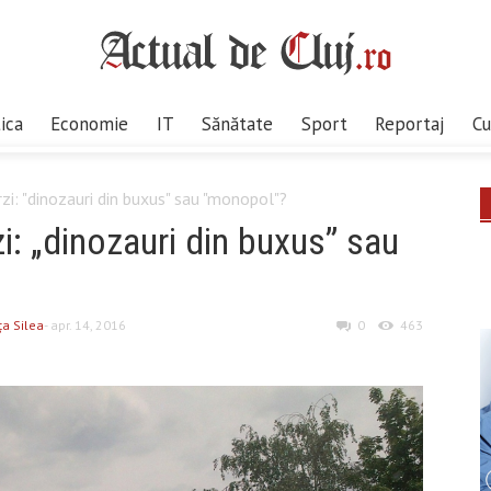
tica
Economie
IT
Sănătate
Sport
Reportaj
Cu
rzi: "dinozauri din buxus" sau "monopol"?
zi: „dinozauri din buxus” sau
ţa Silea
- apr. 14, 2016
0
463