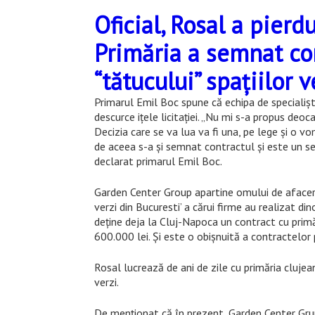
Oficial, Rosal a pierdu
Primăria a semnat con
“tătucului” spațiilor 
Primarul Emil Boc spune că echipa de specialiști
descurce ițele licitației. „Nu mi s-a propus de
Decizia care se va lua va fi una, pe lege și o 
de aceea s-a și semnat contractul și este un sem
declarat primarul Emil Boc.
Garden Center Group apartine omului de afaceri
verzi din Bucuresti’ a cărui firme au realizat di
deține deja la Cluj-Napoca un contract cu primă
600.000 lei. Și este o obișnuită a contractelor p
Rosal lucrează de ani de zile cu primăria clujean
verzi.
De menționat că în prezent, Garden Center Grup