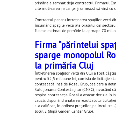
primăria a semnat deja contractul. Primarul Emi
zile motivarea instanței și urmează să vină cu o
Contractul pentru întreținerea spațiilor verzi di
însumând spațiile verzi ale orașului din sectoru
fusese estimat de primărie la aproape 70 milioa
Firma “părintelui spaț
sparge monopolul Ros
la primăria Cluj
Întreținerea spațiilor verzi din Cluj a fost câ
pentru 52,5 milioane lei, comisia de licitație st
contestată însă de Rosal Grup, cea care a dețin
Soluționarea Contestațiilor (CNSC), invocând că
respins contestația. Rosal a atacat decizia în ins
cauză, dispunând anularea rezultatului licitației
s-a calificat, în ordinea prețurilor, pe locul tre
locul 2 (după Garden Center Grup).