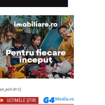
ays_poll id=2]
ULTIMELE ȘTIRI