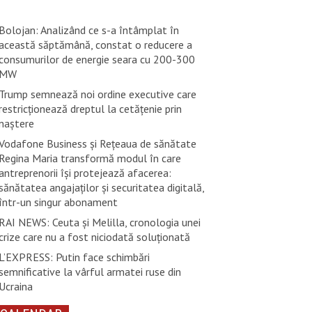
Bolojan: Analizând ce s-a întâmplat în
această săptămână, constat o reducere a
consumurilor de energie seara cu 200-300
MW
Trump semnează noi ordine executive care
restricţionează dreptul la cetăţenie prin
naştere
Vodafone Business și Rețeaua de sănătate
Regina Maria transformă modul în care
antreprenorii își protejează afacerea:
sănătatea angajaților și securitatea digitală,
într-un singur abonament
RAI NEWS: Ceuta și Melilla, cronologia unei
crize care nu a fost niciodată soluționată
L’EXPRESS: Putin face schimbări
semnificative la vârful armatei ruse din
Ucraina