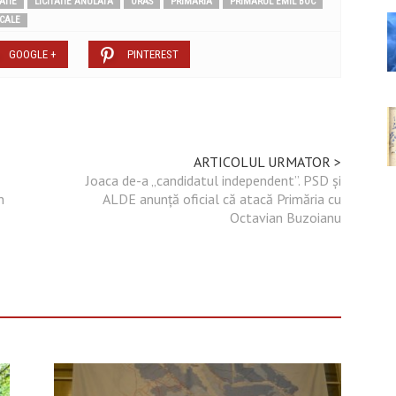
ATIE
LICITATIE ANULATA
ORAS
PRIMARIA
PRIMARUL EMIL BOC
OCALE
GOOGLE +
PINTEREST
ARTICOLUL URMATOR >
Joaca de-a „candidatul independent”. PSD și
n
ALDE anunță oficial că atacă Primăria cu
Octavian Buzoianu