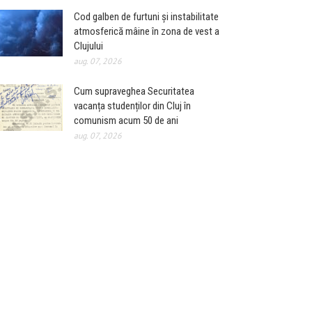
Cod galben de furtuni și instabilitate
atmosferică mâine în zona de vest a
Clujului
aug. 07, 2026
Cum supraveghea Securitatea
vacanța studenților din Cluj în
comunism acum 50 de ani
aug. 07, 2026