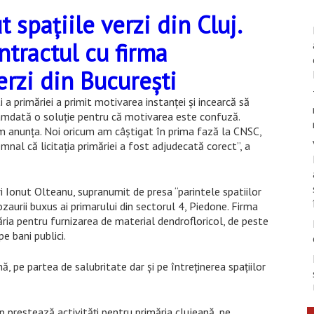
t spațiile verzi din Cluj.
tractul cu firma
verzi din București
 a primăriei a primit motivarea instanței și incearcă să
ocamdată o soluție pentru că motivarea este confuză.
vom anunța. Noi oricum am câștigat în prima fază la CNSC,
nal că licitația primăriei a fost adjudecată corect”, a
 Ionut Olteanu, supranumit de presa “parintele spatiilor
nozaurii buxus ai primarului din sectorul 4, Piedone. Firma
ria pentru furnizarea de material dendrofloricol, de peste
e bani publici.
ă, pe partea de salubritate dar și pe întreținerea spațiilor
 prestează activități pentru primăria clujeană, pe