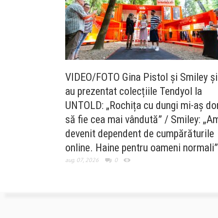
VIDEO/FOTO Gina Pistol și Smiley și
au prezentat colecțiile Tendyol la
UNTOLD: „Rochița cu dungi mi-aș dor
să fie cea mai vândută” / Smiley: „A
devenit dependent de cumpărăturile
online. Haine pentru oameni normali”
aug. 07, 2026
0