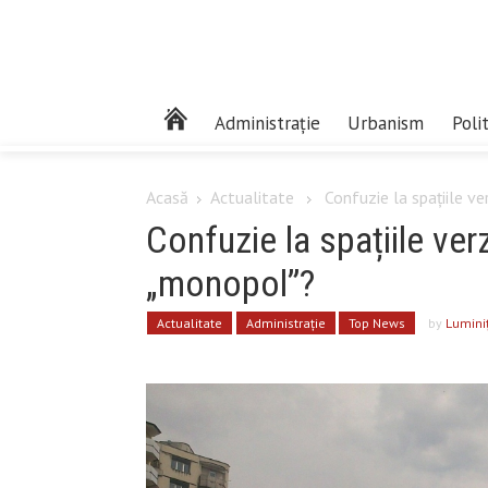
Administrație
Urbanism
Poli
Acasă
Actualitate
Confuzie la spațiile ve
Confuzie la spațiile ver
„monopol”?
Actualitate
Administrație
Top News
by
Lumini