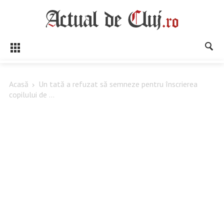
Acasă
Un tată a refuzat să semneze pentru înscrierea
copilului de ...