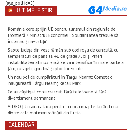
[ays_poll id=2]
ULTIMELE ȘTIRI
România cere sprijin UE pentru turismul din regiunile de
frontieră / Ministrul Economiei: „Solidaritatea trebuie să
însemne și investiții”
Șapte județe din vest rămân sub cod roșu de caniculă, cu
temperaturi de până la 41 de grade / Joi și vineri
instabilitatea atmosferică se va intensifica în mare parte a
țării, cu vijelii, grindină și ploi torențiale
Un nou pol de cumpărături în Târgu Neamț: Cometex
inaugurează Târgu Neamț Retail Park
Ce au câștigat copiii crescuți fără telefoane și fără
divertisment permanent
VIDEO | Ucraina atacă pentru a doua noapte la rând una
dintre cele mai mari rafinării din Rusia
CALENDAR