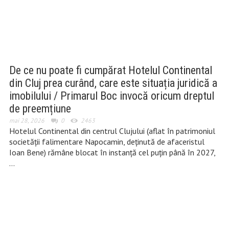
De ce nu poate fi cumpărat Hotelul Continental
din Cluj prea curând, care este situația juridică a
imobilului / Primarul Boc invocă oricum dreptul
de preemțiune
mai 28, 2026
0
2463
Hotelul Continental din centrul Clujului (aflat în patrimoniul
societății falimentare Napocamin, deținută de afaceristul
Ioan Bene) rămâne blocat în instanță cel puțin până în 2027,
…