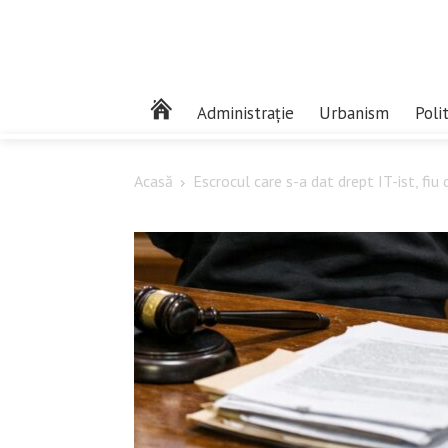
Administrație
Urbanism
Poli
Acasă
Escrocul care s-a dat drept IT-ist, fiu de