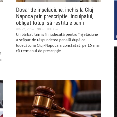
Dosar de înșelăciune, închis la Cluj-
Napoca prin prescripție. Inculpatul,
obligat totuși să restituie banii
i
mai 25, 2026
0
126
Un bărbat trimis în judecată pentru înșelăciune
u
a scăpat de răspunderea penală după ce
Judecătoria Cluj-Napoca a constatat, pe 15 mai,
că termenul de prescripție…
6
a