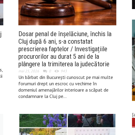
j
Dosar penal de înșelăciune, închis la
Cluj după 6 ani, s-a constatat
prescrierea faptelor / Investigațiile
procurorilor au durat 5 ani de la
plângere la trimiterea la judecătorie
s,
mai 25, 2026
0
943
ii
Un bărbat din București cunoscut pe mai multe
forumuri drept un escroc cu vechime în
domeniul amenajărilor interioare a scăpat de
condamnare la Cluj pe…
[