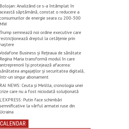
Bolojan: Analizând ce s-a întâmplat în
această săptămână, constat o reducere a
consumurilor de energie seara cu 200-300
MW
Trump semnează noi ordine executive care
restricţionează dreptul la cetăţenie prin
naştere
Vodafone Business și Rețeaua de sănătate
Regina Maria transformă modul în care
antreprenorii își protejează afacerea:
sănătatea angajaților și securitatea digitală,
într-un singur abonament
RAI NEWS: Ceuta și Melilla, cronologia unei
crize care nu a fost niciodată soluționată
L’EXPRESS: Putin face schimbări
semnificative la vârful armatei ruse din
Ucraina
CALENDAR