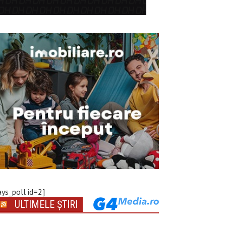
ays_poll id=2]
ULTIMELE ȘTIRI