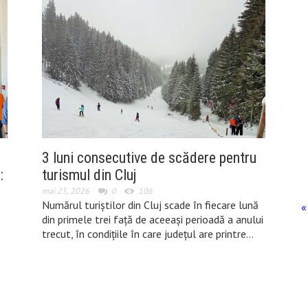
3 luni consecutive de scădere pentru
:
turismul din Cluj
mai 25, 2026
0
106
Numărul turiștilor din Cluj scade în fiecare lună
«
din primele trei față de aceeași perioadă a anului
trecut, în condițiile în care județul are printre…