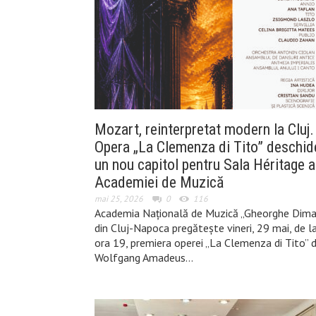
Mozart, reinterpretat modern la Cluj.
Opera „La Clemenza di Tito” deschid
un nou capitol pentru Sala Héritage a
Academiei de Muzică
mai 25, 2026
0
116
Academia Națională de Muzică „Gheorghe Dima
din Cluj-Napoca pregătește vineri, 29 mai, de l
ora 19, premiera operei „La Clemenza di Tito” 
Wolfgang Amadeus…