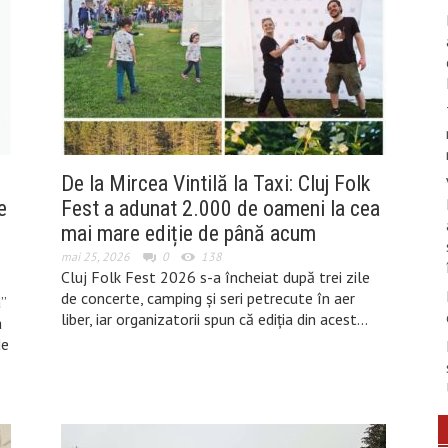
De la Mircea Vintilă la Taxi: Cluj Folk
e
Fest a adunat 2.000 de oameni la cea
mai mare ediție de până acum
mai 25, 2026
0
138
Cluj Folk Fest 2026 s-a încheiat după trei zile
de concerte, camping și seri petrecute în aer
”
liber, iar organizatorii spun că ediția din acest…
a
de