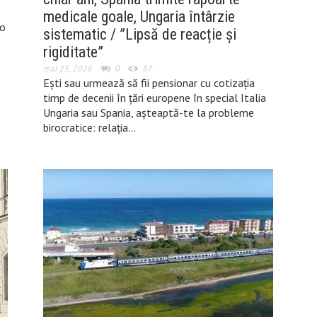
medicale goale, Ungaria întârzie
 o
sistematic / ”Lipsă de reacție și
rigiditate”
mai 25, 2026
0
87
Ești sau urmează să fii pensionar cu cotizația
timp de decenii în țări europene în special Italia
Ungaria sau Spania, așteaptă-te la probleme
birocratice: relația…