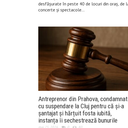
desfășurate în peste 40 de locuri din oraș, de l
concerte și spectacole…
Antreprenor din Prahova, condamnat
cu suspendare la Cluj pentru că și-a
șantajat și hărțuit fosta iubită,
instanța îi sechestrează bunurile
mai 25, 2026
0
80