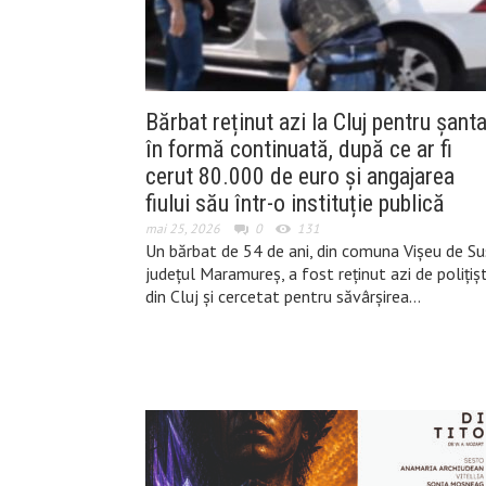
Bărbat reținut azi la Cluj pentru șanta
în formă continuată, după ce ar fi
cerut 80.000 de euro și angajarea
fiului său într-o instituție publică
mai 25, 2026
0
131
Un bărbat de 54 de ani, din comuna Vișeu de Su
județul Maramureș, a fost reținut azi de polițișt
din Cluj și cercetat pentru săvârșirea…