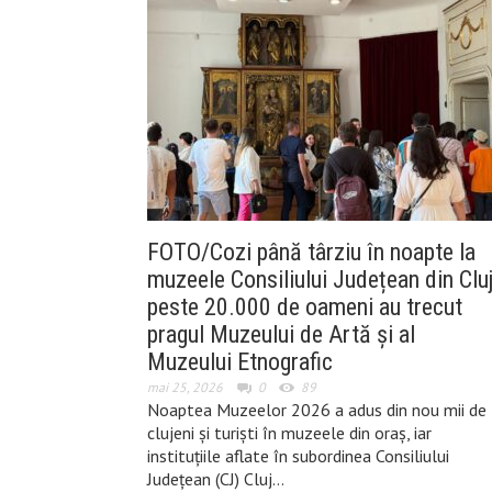
FOTO/Cozi până târziu în noapte la
muzeele Consiliului Județean din Cluj
peste 20.000 de oameni au trecut
pragul Muzeului de Artă și al
Muzeului Etnografic
mai 25, 2026
0
89
Noaptea Muzeelor 2026 a adus din nou mii de
clujeni și turiști în muzeele din oraș, iar
instituțiile aflate în subordinea Consiliului
Județean (CJ) Cluj…