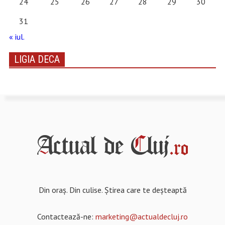
24
25
26
27
28
29
30
31
« iul.
LIGIA DECA
Din oraș. Din culise. Știrea care te deșteaptă
Contactează-ne:
marketing@actualdecluj.ro