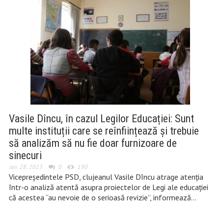
Vasile Dîncu, în cazul Legilor Educației: Sunt
multe instituții care se reînființează și trebuie
să analizăm să nu fie doar furnizoare de
sinecuri
ian. 28, 2023
0
190
Vicepreședintele PSD, clujeanul Vasile Dîncu atrage atenția
într-o analiză atentă asupra proiectelor de Legi ale educației
că acestea “au nevoie de o serioasă revizie”, informează…