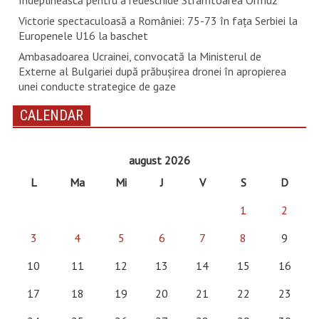
îndeplinească pentru a redeschide Strâmtoarea Ormuz
Victorie spectaculoasă a României: 75-73 în fața Serbiei la
Europenele U16 la baschet
Ambasadoarea Ucrainei, convocată la Ministerul de
Externe al Bulgariei după prăbușirea dronei în apropierea
unei conducte strategice de gaze
CALENDAR
august 2026
L
Ma
Mi
J
V
S
D
1
2
3
4
5
6
7
8
9
10
11
12
13
14
15
16
17
18
19
20
21
22
23