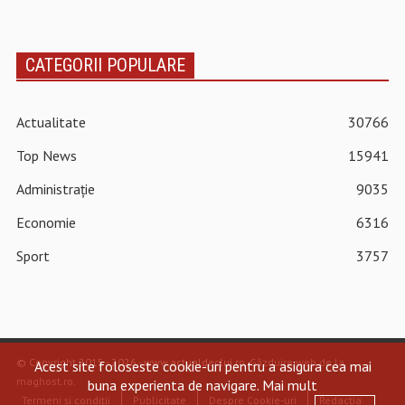
CATEGORII POPULARE
Actualitate
30766
Top News
15941
Administrație
9035
Economie
6316
Sport
3757
© Copyright 2015 - 2026 - www.actualdecluj.ro.
Găzduire web de la
Acest site foloseste cookie-uri pentru a asigura cea mai
maghost.ro
.
buna experienta de navigare.
Mai mult
Termeni și condiții
Publicitate
Despre Cookie-uri
Redacția