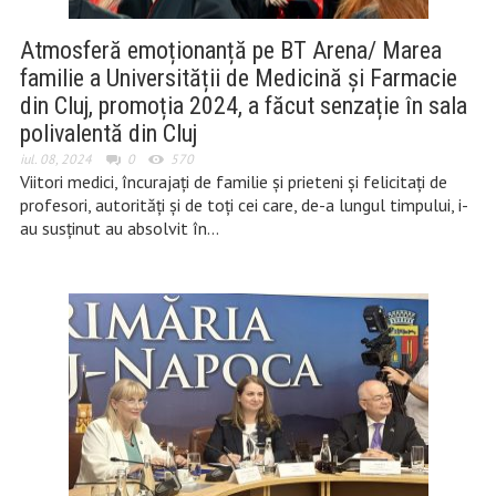
Atmosferă emoționanță pe BT Arena/ Marea
familie a Universității de Medicină și Farmacie
din Cluj, promoția 2024, a făcut senzație în sala
polivalentă din Cluj
iul. 08, 2024
0
570
Viitori medici, încurajați de familie și prieteni și felicitați de
profesori, autorități și de toți cei care, de-a lungul timpului, i-
au susținut au absolvit în…