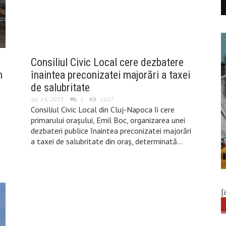
Consiliul Civic Local cere dezbatere
n
înaintea preconizatei majorări a taxei
de salubritate
iul. 14, 2015
1
1657
Consiliul Civic Local din Cluj-Napoca îi cere
primarului orașului, Emil Boc, organizarea unei
dezbateri publice înaintea preconizatei majorări
a taxei de salubritate din oraș, determinată…
[