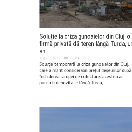
Soluție la criza gunoaielor din Cluj: o
firmă privată dă teren lângă Turda, u
an
aug. 20, 2015
1
586
Soluție temporară la criza gunoaielor din Cluj,
care a mărit considerabil prețul deșeurilor după
închiderea rampei de colectare: acestea ar
putea fi depozitate lângă Turda,…