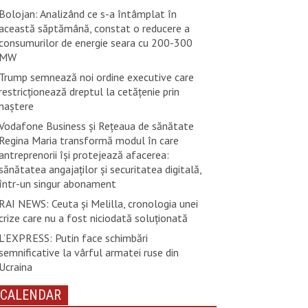
Bolojan: Analizând ce s-a întâmplat în
această săptămână, constat o reducere a
consumurilor de energie seara cu 200-300
MW
Trump semnează noi ordine executive care
restricţionează dreptul la cetăţenie prin
naştere
Vodafone Business și Rețeaua de sănătate
Regina Maria transformă modul în care
antreprenorii își protejează afacerea:
sănătatea angajaților și securitatea digitală,
într-un singur abonament
RAI NEWS: Ceuta și Melilla, cronologia unei
crize care nu a fost niciodată soluționată
L’EXPRESS: Putin face schimbări
semnificative la vârful armatei ruse din
Ucraina
CALENDAR