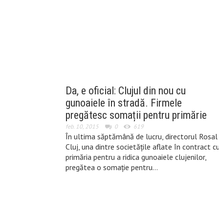
Da, e oficial: Clujul din nou cu
gunoaiele în stradă. Firmele
pregătesc somații pentru primărie
feb. 10, 2015
0
619
În ultima săptămână de lucru, directorul Rosal
Cluj, una dintre societățile aflate în contract c
primăria pentru a ridica gunoaiele clujenilor,
pregătea o somație pentru…