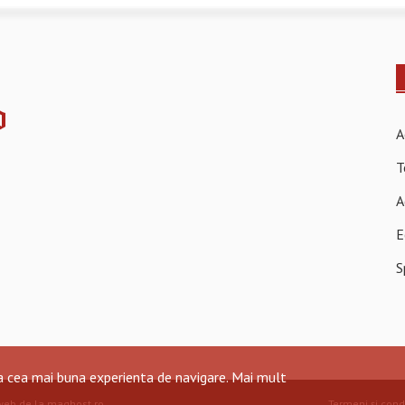
A
T
A
E
S
ra cea mai buna experienta de navigare.
Mai mult
web de la maghost.ro
.
Termeni și condi