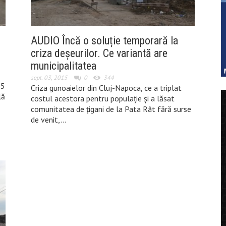
AUDIO Încă o soluție temporară la
criza deșeurilor. Ce variantă are
municipalitatea
sept. 03, 2015
0
344
35
Criza gunoaielor din Cluj-Napoca, ce a triplat
lă
costul acestora pentru populație și a lăsat
comunitatea de țigani de la Pata Rât fără surse
de venit,…