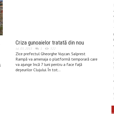
a
Criza gunoaielor tratată din nou
iul. 03, 2015
1
522
Zice prefectul Gheorghe Vușcan. Salprest
Rampă va amenaja o platformă temporară care
va ajunge încă 7 luni pentru a face față
3
deșeurilor Clujului. În tot…