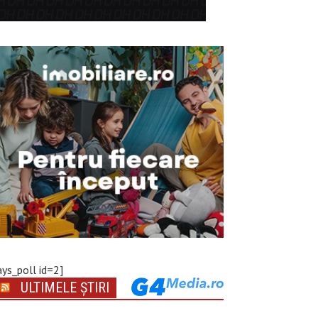
ays_poll id=2]
ULTIMELE ȘTIRI