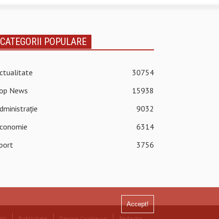
CATEGORII POPULARE
ctualitate
30754
op News
15938
dministrație
9032
conomie
6314
port
3756
Accept!
ții
Publicitate
Despre Cookie-uri
Redacția