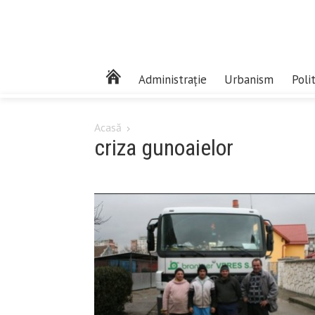
Administrație
Urbanism
Poli
Acasă
criza gunoaielor