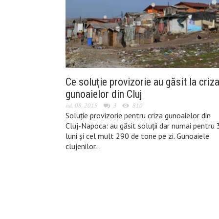
Ce soluție provizorie au găsit la criz
gunoaielor din Cluj
iul. 08, 2015
3
810
Soluție provizorie pentru criza gunoaielor din
Cluj-Napoca: au găsit soluții dar numai pentru 
luni și cel mult 290 de tone pe zi. Gunoaiele
clujenilor…