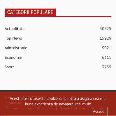
CATEGORII POPULARE
Actualitate
30725
Top News
15929
Administrație
9021
Economie
6311
Sport
3755
© Copyright 2015 - 2026 - www.actualdecluj.ro.
Găzduire web de la
Acest site foloseste cookie-uri pentru a asigura cea mai
maghost.ro
.
buna experienta de navigare.
Mai mult
Termeni și condiții
Publicitate
Despre Cookie-uri
Redacția
Accept!