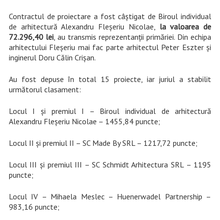
Contractul de proiectare a fost câştigat de Biroul individual
de arhitectură Alexandru Fleşeriu Nicolae,
la valoarea de
72.296,40 lei
, au transmis reprezentanții primăriei. Din echipa
arhitectului Fleşeriu mai fac parte arhitectul Peter Eszter şi
inginerul Doru Călin Crişan.
Au fost depuse în total 15 proiecte, iar juriul a stabilit
următorul clasament:
Locul I şi premiul I – Biroul individual de arhitectură
Alexandru Fleşeriu Nicolae – 1455,84 puncte;
Locul II şi premiul II – SC Made By SRL – 1217,72 puncte
;
Locul III şi premiul III – SC Schmidt Arhitectura SRL – 1195
puncte;
Locul IV – Mihaela Meslec – Huenerwadel Partnership –
983,16 puncte;