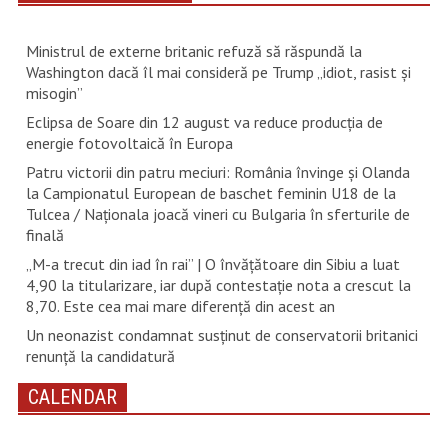
Ministrul de externe britanic refuză să răspundă la
Washington dacă îl mai consideră pe Trump „idiot, rasist şi
misogin”
Eclipsa de Soare din 12 august va reduce producția de
energie fotovoltaică în Europa
Patru victorii din patru meciuri: România învinge și Olanda
la Campionatul European de baschet feminin U18 de la
Tulcea / Naționala joacă vineri cu Bulgaria în sferturile de
finală
„M-a trecut din iad în rai” | O învățătoare din Sibiu a luat
4,90 la titularizare, iar după contestație nota a crescut la
8,70. Este cea mai mare diferență din acest an
Un neonazist condamnat susţinut de conservatorii britanici
renunţă la candidatură
CALENDAR