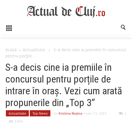
Acasă
Actualitate
S-a decis cine ia premiile în concursul
pentru porțile ...
S-a decis cine ia premiile în
concursul pentru porțile de
intrare în oraș. Vezi cum arată
propunerile din „Top 3”
Actualitate
Top News
by
Kristina Reştea
- mart. 11, 2015
1
1969