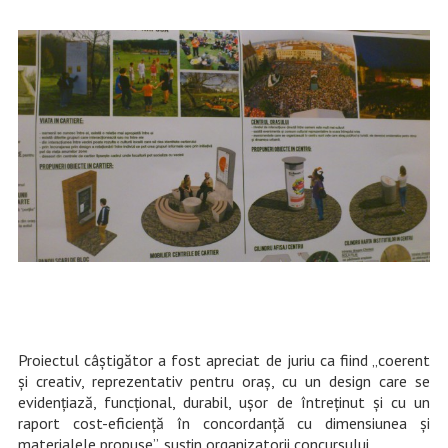
Proiectul câştigător a fost apreciat de juriu ca fiind „coerent
şi creativ, reprezentativ pentru oraş, cu un design care se
evidenţiază, funcţional, durabil, uşor de întreţinut şi cu un
raport cost-eficienţă în concordanţă cu dimensiunea şi
materialele propuse”, susțin organizatorii concursului.