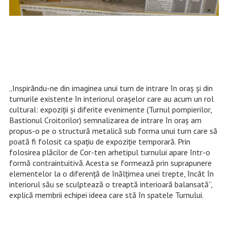
„Inspirându-ne din imaginea unui turn de intrare în oraș și din
turnurile existente în interiorul orașelor care au acum un rol
cultural: expoziții și diferite evenimente (Turnul pompierilor,
Bastionul Croitorilor) semnalizarea de intrare în oraș am
propus-o pe o structură metalică sub forma unui turn care să
poată fi folosit ca spațiu de expoziție temporară. Prin
folosirea plăcilor de Cor-ten arhetipul turnului apare într-o
formă contraintuitivă. Acesta se formează prin suprapunere
elementelor la o diferență de înălțimea unei trepte, încât în
interiorul său se sculptează o treaptă interioară balansată”,
explică membrii echipei ideea care stă în spatele Turnului.