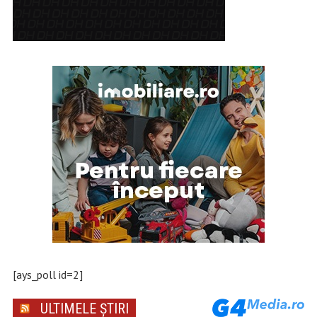
[ays_poll id=2]
ULTIMELE ȘTIRI