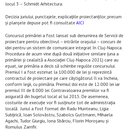
locul 3 – Schmidt Arhitectura.
Decizia juriului, punctajele, explicațiile proiectanților, precum
și planșele depuse pot fi consultate
AICI
C
oncursul primăriei a fost lansat sub denumirea de Servicii de
proiectare pentru obiectivul – intrările orașului – concurs de
idei pentru un sistem de comunicare integrat în Cluj-Napoca.
Procedura de acum vine după două inițiative similare (una a
primăriei și cealaltă a Asociației Cluj-Napoca 2021) care au
eșuat, iar primăria a decis să schimbe regulile concursului.
Premiul I a fost estimat la 100.000 de lei și reprezintă
contractul de proiectare pe care câștigătorul îl va încheia,
conform legii, cu primăria. Premiul doi este de 12.000 lei iar
premiul III de 8.000 lei. Contravaloarea premiilor va fi
asigurată din bugetul local al lui 2015. De asemenea,
costurile de execuție vor fi susținute tot de administrația
locală. Juriul a fost format din Radu Munteanu, Ligia
Subțirică, Ioan Solovăstru, Szabolcs Guttmann, Mihaela
Agachi, Tudor Giurgiu, Iona Sbârciu, Florin Moroșanu și
Romulus Zamfir.