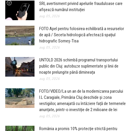
SRI, avertisment privind apelurile frauduloase care
afișează numărul instituției
aug. 05, 2026
FOTO Apel pentru folosirea echilibrată a resurselor
de apă / Seceta hidrologică afectează spațiul
hidrografic Someș-Tisa
aug. 05, 2026
UNTOLD 2026 schimbă programul transportului
public din Cluj: autobuze suplimentate și linii de
noapte prelungite până dimineața
aug. 05, 2026
FOTO/VIDEO/La un an de la modernizarea parcului
I.L Caragiale, Primăria Cluj deschide și zona
vestigiilor, amenajată cu întâziere față de termenele
anunțate, printr-o investiție de 2 milioane de lei
aug. 05, 2026
România a promis 10% protecție strictă pentru