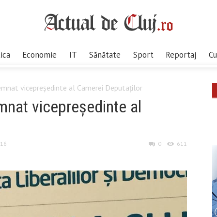
tica
Economie
IT
Sănătate
Sport
Reportaj
Cu
semnat vicepreședinte al Camerei Deputaților
emnat vicepreședinte al
016
0
611