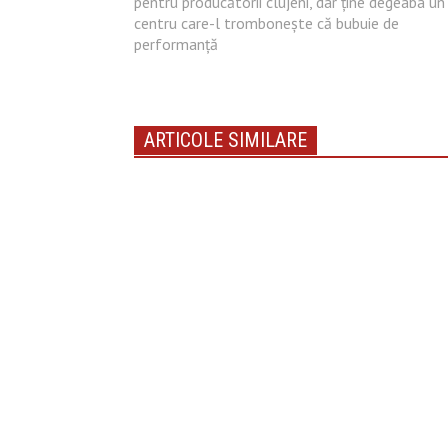
pentru producătorii clujeni, dar ține degeaba un
centru care-l trombonește că bubuie de
performanță
ARTICOLE SIMILARE