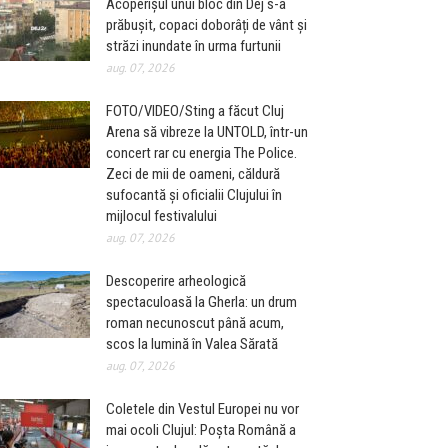
Acoperișul unui bloc din Dej s-a
prăbușit, copaci doborâți de vânt și
străzi inundate în urma furtunii
aug. 07, 2026
FOTO/VIDEO/Sting a făcut Cluj
Arena să vibreze la UNTOLD, într-un
concert rar cu energia The Police.
Zeci de mii de oameni, căldură
sufocantă și oficialii Clujului în
mijlocul festivalului
aug. 07, 2026
Descoperire arheologică
spectaculoasă la Gherla: un drum
roman necunoscut până acum,
scos la lumină în Valea Sărată
aug. 07, 2026
Coletele din Vestul Europei nu vor
mai ocoli Clujul: Poșta Română a