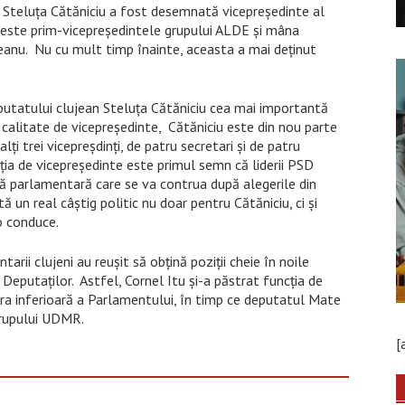
n Steluța Cătăniciu a fost desemnată vicepreședinte al
iu este prim-vicepreședintele grupului ALDE și mâna
eanu. Nu cu mult timp înainte, aceasta a mai deținut
eputatului clujean Steluța Cătăniciu cea mai importantă
ua calitate de vicepreședinte, Cătăniciu este din nou parte
ți trei vicepreșdinți, de patru secretari și de patru
ția de vicepreședinte este primul semn că liderii PSD
ă parlamentară care se va contrua după alegerile din
ă un real câștig politic nu doar pentru Cătăniciu, ci și
o conduce.
arii clujeni au reuşit să obţină poziţii cheie în noile
Deputaților. Astfel, Cornel Itu şi-a păstrat funcţia de
ra inferioară a Parlamentului, în timp ce deputatul Mate
grupului UDMR.
[