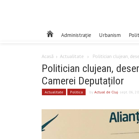
Administrație
Urbanism
Poli
Acasă
Actualitate
Politician clujean, de
Politician clujean, des
Camerei Deputaților
Actualitate
Politica
by
Actual de Cluj
- sept. 06, 2