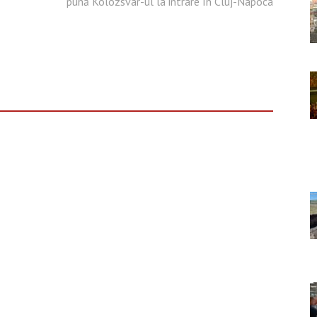
pună Kolozsvar-ul la intrare în Cluj-Napoca