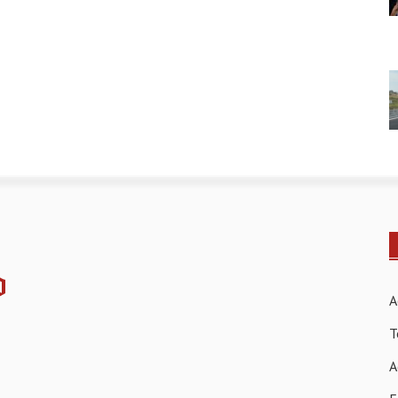
A
T
A