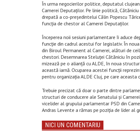
În urma negocierilor politice, deputatul clujea
Camerei Deputaților. Pe linie politică, Cătănic
drepată a co-președintelui Călin Popescu Tăric
funcția de chestor al Camerei Deputaților.
Începerea noii sesiuni parlamentare îi aduce d
funcție din cadrul acestui for legislativ. În no
din Biroul Permanent al Camerei, alături de ceilal
chestori. Desemnarea Steluței Cătăniciu în pozi
mizează pe o alianță cu ALDE, în noua structur
această iarnă. Ocuparea acestei funcții reprezint
pentru organizația ALDE Cluj, pe care aceasta 
Trebuie precizat că doar o parte dintre parlament
structuri de conducere ale Senatului și Camerei 
vicelider al grupului parlamentar PSD din Came
Andras Levente a rămas pe poziţia de lider al 
NICI UN COMENTARIU