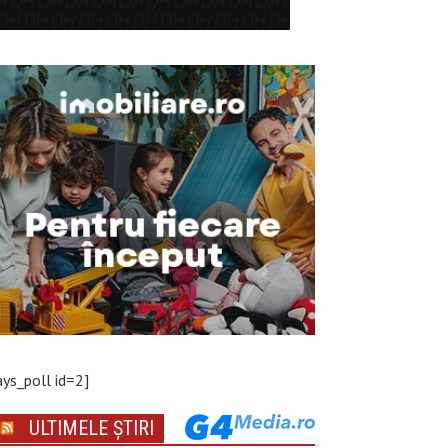
ays_poll id=2]
ULTIMELE ȘTIRI