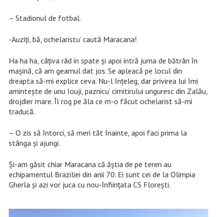
– Stadionul de fotbal.
-Auziți, bă, ochelaristu’ caută Maracana!
Ha ha ha, câțiva râd in spate și apoi intră juma de bătrân în
mașină, că am geamul dat jos. Se apleacă pe locul din
dreapta să-mi explice ceva. Nu-l înțeleg, dar privirea lui îmi
amintește de unu Iouji, paznicu’ cimitirului unguresc din Zalău,
drojdier mare. Îl rog pe ăla ce m-o făcut ochelarist să-mi
traducă.
– O zis să întorci, să meri tăt înainte, apoi faci prima la
stânga și ajungi.
Și-am găsit chiar Maracana că ăștia de pe teren au
echipamentul Braziliei din anii 70. Ei sunt cei de la Olimpia
Gherla și azi vor juca cu nou-înființata CS Florești.