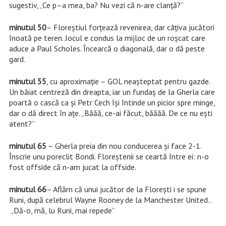
sugestiv, „Ce p–a mea, ba? Nu vezi că n-are clanță?”
minutul 50
– Floreștiul forțează revenirea, dar câțiva jucători
înoată pe teren. Jocul e condus la mijloc de un roșcat care
aduce a Paul Scholes. Încearcă o diagonală, dar o dă peste
gard.
minutul 55
, cu aproximație – GOL neașteptat pentru gazde.
Un băiat centreză din dreapta, iar un fundaș de la Gherla care
poartă o cască ca și Petr Cech își întinde un picior spre minge,
dar o dă direct în ațe. „Băăă, ce-ai făcut, băăăă. De ce nu ești
atent?”
minutul 65
– Gherla preia din nou conducerea și face 2-1.
Înscrie unu poreclit Bondi. Floreștenii se ceartă între ei: n-o
fost offside că n-am jucat la offside.
minutul 66
– Aflăm că unui jucător de la Florești i se spune
Runi, după celebrul Wayne Rooney de la Manchester United..
„Dă-o, mă, lu Runi, mai repede”