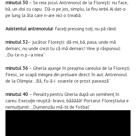
minutul 30
– Se reia jocul. Antrenorul de la Florești: nu face,
bă, un-doi cu capu. Dă-o pe jos, simplu, la firu ierbii. Ai dat-o
pe lung la ăla care n-are nici o treabă.
Asistentul antrenorului
: faceți pressing toți, nu pă rând.
minutul 32-
jucător Florești: dă-mi, bă, pasa, unde mă
demarc, nu unde crezi tu că mă demarc! Vine și răspunsul:
„Du-te-n p–a mea”
minutul 36
– Gherla ajunge în preajma careului de la Florești.
Firesc, se scapă mingea din preluare direct în aut. Antrenorul
de la Olimpia: „Bă, fu-ă-i soarele ce prost pasează”
minutul 40
– Penalty pentru Gherla după un semihenț în
careu. Execuție reușită: bravo, băăăăă! Portarul Floreștiului e
nemulțumit: „Dumenzău mă-tii de fotbal”