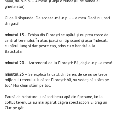
băăă, da-o-n p- – A mea! (Gliga e fundașul de bandă al
gherlenilor)
Gliga îi răspunde: Da scoate-mă-n p – – a mea. Dacă nu, taci
din gură!
minutul 15
– Echipa din Florești se apără și nu prea trece de
centrul terenului. În atac joacă un tip scund și ușor îndesat,
cu părul lung și dat peste cap, prins cu o bentiță a la
Batistuta.
minutul 20
– Antrenorul de la Florești: Bă, dați-o-n p–a mea!
minutul 25
– Se explică la cald, din teren, de ce nu se trece
mijlocul terenului. Jucător Florești: bă, nu vedeți că stăm pe
loc? Noi chiar stăm pe loc.
Pauză de hidratare: jucătorii beau apă din flacoane, iar la
colțul terenului au mai apărut câțiva spectactori. Ei trag un
Ciuc pe gât.