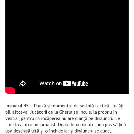
minutul 45
– Pauză și momentul de ședință tactică. „Jucăți,
bă, altceva”. Jucătorii de la Gherla se încuie, la propriu în
vestiar, pentru că încăperea nu are clanță pe dinăuntru. Le
sare în ajutor un jurnalist. După două minute, unu pus să țină
ușa deschisă uită și-o închide iar și dinăuntru se aude,