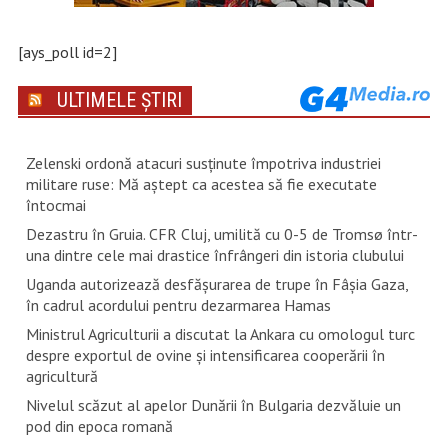
[ays_poll id=2]
ULTIMELE ȘTIRI
Zelenski ordonă atacuri susţinute împotriva industriei
militare ruse: Mă aştept ca acestea să fie executate
întocmai
Dezastru în Gruia. CFR Cluj, umilită cu 0-5 de Tromsø într-
una dintre cele mai drastice înfrângeri din istoria clubului
Uganda autorizează desfăşurarea de trupe în Fâşia Gaza,
în cadrul acordului pentru dezarmarea Hamas
Ministrul Agriculturii a discutat la Ankara cu omologul turc
despre exportul de ovine și intensificarea cooperării în
agricultură
Nivelul scăzut al apelor Dunării în Bulgaria dezvăluie un
pod din epoca romană