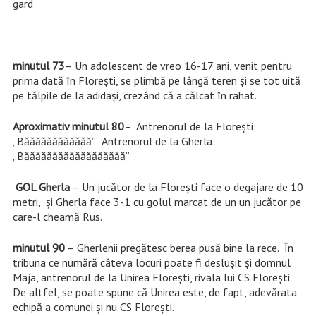
gard
minutul 73
– Un adolescent de vreo 16-17 ani, venit pentru
prima dată în Florești, se plimbă pe lângă teren și se tot uită
pe tălpile de la adidași, crezând că a călcat în rahat.
Aproximativ minutul 80
– Antrenorul de la Florești:
„Băăăăăăăăăăăă” . Antrenorul de la Gherla:
„Băăăăăăăăăăăăăăăăăă”
GOL Gherla
– Un jucător de la Florești face o degajare de 10
metri, și Gherla face 3-1 cu golul marcat de un un jucător pe
care-l cheamă Rus.
minutul 90
– Gherlenii pregătesc berea pusă bine la rece. În
tribuna ce numără câteva locuri poate fi deslușit și domnul
Maja, antrenorul de la Unirea Florești, rivala lui CS Florești.
De altfel, se poate spune că Unirea este, de fapt, adevărata
echipă a comunei și nu CS Florești.