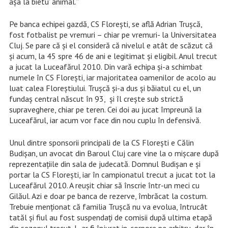
așa la bietu’ animal.”
Pe banca echipei gazdă, CS Florești, se află Adrian Trușcă,
fost fotbalist pe vremuri – chiar pe vremuri- la Universitatea
Cluj. Se pare că și el consideră că nivelul e atât de scăzut că
și acum, la 45 spre 46 de ani e legitimat și eligibil. Anul trecut
a jucat la Luceafărul 2010. Din vară echipa și-a schimbat
numele în CS Florești, iar majoritatea oamenilor de acolo au
luat calea Floreștiului. Trușcă și-a dus și băiatul cu el, un
fundaș central născut în 93, și îl crește sub strictă
supraveghere, chiar pe teren. Cei doi au jucat împreună la
Luceafărul, iar acum vor face din nou cuplu în defensivă.
Unul dintre sponsorii principali de la CS Florești e Călin
Budișan, un avocat din Baroul Cluj care vine la o mișcare după
reprezentațiile din sala de judecată. Domnul Budișan e și
portar la CS Florești, iar în campionatul trecut a jucat tot la
Luceafărul 2010. A reușit chiar să înscrie într-un meci cu
Gilăul. Azi e doar pe banca de rezerve, îmbrăcat la costum.
Trebuie menționat că familia Trușcă nu va evolua, întrucât
tatăl și fiul au fost suspendați de comisii după ultima etapă