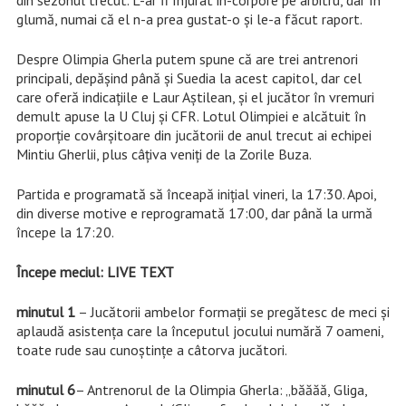
din sezonul trecut. L-ar fi înjurat in-corpore pe arbitru, dar în
glumă, numai că el n-a prea gustat-o și le-a făcut raport.
Despre Olimpia Gherla putem spune că are trei antrenori
principali, depășind până și Suedia la acest capitol, dar cel
care oferă indicațiile e Laur Aștilean, și el jucător în vremuri
demult apuse la U Cluj și CFR. Lotul Olimpiei e alcătuit în
proporție covârșitoare din jucătorii de anul trecut ai echipei
Mintiu Gherlii, plus câțiva veniți de la Zorile Buza.
Partida e programată să înceapă inițial vineri, la 17:30. Apoi,
din diverse motive e reprogramată 17:00, dar până la urmă
începe la 17:20.
Începe meciul: LIVE TEXT
minutul 1
– Jucătorii ambelor formații se pregătesc de meci și
aplaudă asistența care la începutul jocului numără 7 oameni,
toate rude sau cunoștințe a câtorva jucători.
minutul 6
– Antrenorul de la Olimpia Gherla: „băăăă, Gliga,