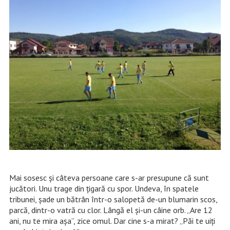
Mai sosesc
și câteva persoane care s-ar presupune că sunt
jucători. Unu trage din țigară cu spor. Undeva, în spatele
tribunei, șade un bătrân într-o salopetă de-un blumarin scos,
parcă, dintr-o vatră cu clor. Lângă el și-un câine orb. „Are 12
ani, nu te mira așa”, zice omul. Dar cine s-a mirat? „Păi te uiți