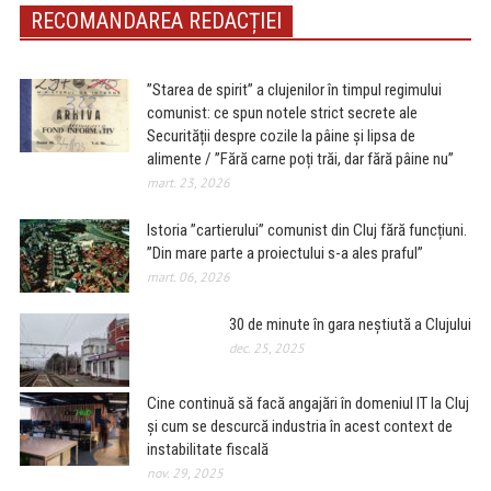
RECOMANDAREA REDACȚIEI
”Starea de spirit” a clujenilor în timpul regimului
comunist: ce spun notele strict secrete ale
Securității despre cozile la pâine și lipsa de
alimente / ”Fără carne poți trăi, dar fără pâine nu”
mart. 23, 2026
Istoria ”cartierului” comunist din Cluj fără funcțiuni.
”Din mare parte a proiectului s-a ales praful”
mart. 06, 2026
30 de minute în gara neștiută a Clujului
dec. 25, 2025
Cine continuă să facă angajări în domeniul IT la Cluj
și cum se descurcă industria în acest context de
instabilitate fiscală
nov. 29, 2025