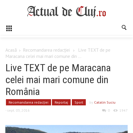
Acasă
Recomandarea redacției
Live TEXT de pe
Maracana celei mai mari comune din ...
Live TEXT de pe Maracana
celei mai mari comune din
România
Recomandarea redacției
Reportaj
Sport
by
Catalin Suciu
- sept. 03, 2016
0
1947