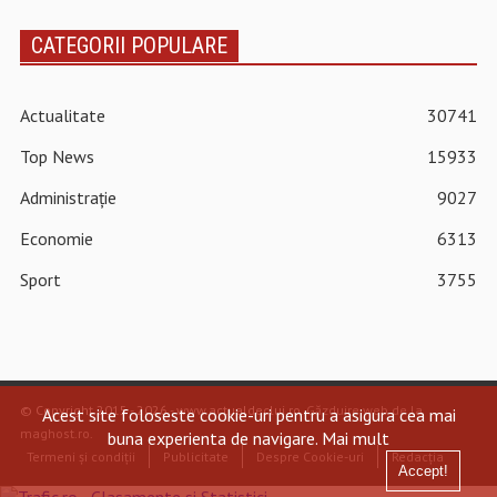
CATEGORII POPULARE
Actualitate
30741
Top News
15933
Administrație
9027
Economie
6313
Sport
3755
© Copyright 2015 - 2026 - www.actualdecluj.ro.
Găzduire web de la
Acest site foloseste cookie-uri pentru a asigura cea mai
maghost.ro
.
buna experienta de navigare.
Mai mult
Termeni și condiții
Publicitate
Despre Cookie-uri
Redacția
Accept!