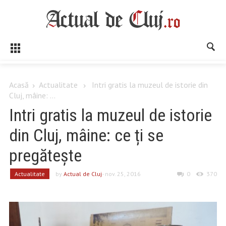
Acasă
Actualitate
Intri gratis la muzeul de istorie din
Cluj, mâine: ...
Intri gratis la muzeul de istorie
din Cluj, mâine: ce ți se
pregătește
Actualitate
by
Actual de Cluj
- nov. 25, 2016
0
370