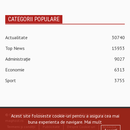
CATEGORII POPULARE
Actualitate
30740
Top News
15933
Administrație
9027
Economie
6313
Sport
3755
© Copyright 2015 - 2026 - www.actualdecluj.ro.
Găzduire web de la
Acest site foloseste cookie-uri pentru a asigura cea mai
maghost.ro
.
buna experienta de navigare.
Mai mult
Termeni și condiții
Publicitate
Despre Cookie-uri
Redacția