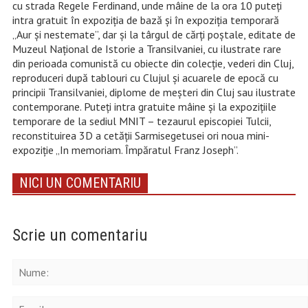
cu strada Regele Ferdinand, unde mâine de la ora 10 puteți
intra gratuit în expoziţia de bază şi în expoziţia temporară
„Aur şi nestemate”, dar și la târgul de cărţi poştale, editate de
Muzeul Naţional de Istorie a Transilvaniei, cu ilustrate rare
din perioada comunistă cu obiecte din colecţie, vederi din Cluj,
reproduceri după tablouri cu Clujul şi acuarele de epocă cu
principii Transilvaniei, diplome de meşteri din Cluj sau ilustrate
contemporane. Puteți intra gratuite mâine și la expozițiile
temporare de la sediul MNIT – tezaurul episcopiei Tulcii,
reconstituirea 3D a cetății Sarmisegetusei ori noua mini-
expoziție „In memoriam. Împăratul Franz Joseph”.
NICI UN COMENTARIU
Scrie un comentariu