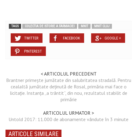
TAGS
COLECTIA DE ISTORIE A FARMACIEI
MNIT
MNIT CLUJ
TWITTER
FACEBOOK
GOOGLE +
PINTEREST
< ARTICOLUL PRECEDENT
Brantner primește jumătate din salubritatea stradală. Pentru
cealaltă jumătate deținută de Rosal, primăria mai face o
licitație. Instanța „a trântit”, din nou, rezultatul stabilit de
primărie
ARTICOLUL URMATOR >
Untold 2017: 11.000 de abonamente vândute în 3 minute
ARTICOLE SIMILARE