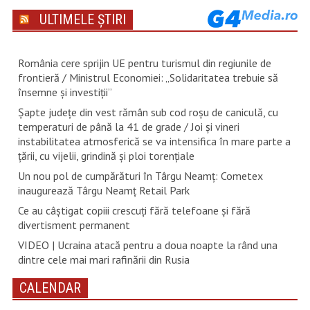
ULTIMELE ȘTIRI
România cere sprijin UE pentru turismul din regiunile de
frontieră / Ministrul Economiei: „Solidaritatea trebuie să
însemne și investiții”
Șapte județe din vest rămân sub cod roșu de caniculă, cu
temperaturi de până la 41 de grade / Joi și vineri
instabilitatea atmosferică se va intensifica în mare parte a
țării, cu vijelii, grindină și ploi torențiale
Un nou pol de cumpărături în Târgu Neamț: Cometex
inaugurează Târgu Neamț Retail Park
Ce au câștigat copiii crescuți fără telefoane și fără
divertisment permanent
VIDEO | Ucraina atacă pentru a doua noapte la rând una
dintre cele mai mari rafinării din Rusia
CALENDAR