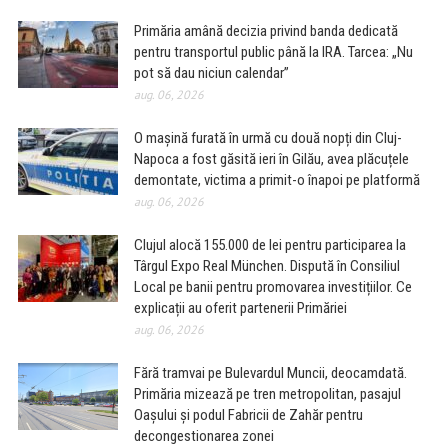
Primăria amână decizia privind banda dedicată
pentru transportul public până la IRA. Tarcea: „Nu
pot să dau niciun calendar”
aug. 06, 2026
O mașină furată în urmă cu două nopți din Cluj-
Napoca a fost găsită ieri în Gilău, avea plăcuțele
demontate, victima a primit-o înapoi pe platformă
aug. 06, 2026
Clujul alocă 155.000 de lei pentru participarea la
Târgul Expo Real München. Dispută în Consiliul
Local pe banii pentru promovarea investițiilor. Ce
explicații au oferit partenerii Primăriei
aug. 06, 2026
Fără tramvai pe Bulevardul Muncii, deocamdată.
Primăria mizează pe tren metropolitan, pasajul
Oașului și podul Fabricii de Zahăr pentru
decongestionarea zonei