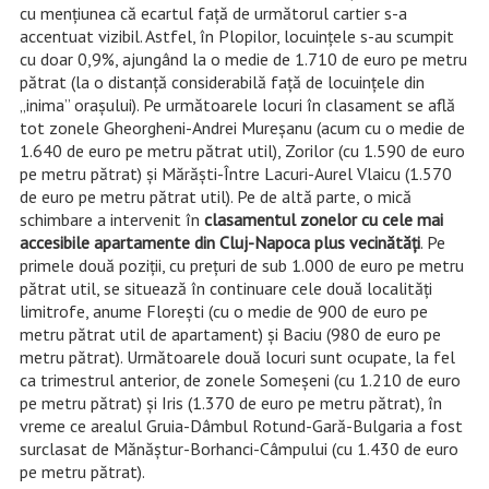
cu mențiunea că ecartul față de următorul cartier s-a
accentuat vizibil. Astfel, în Plopilor, locuințele s-au scumpit
cu doar 0,9%, ajungând la o medie de 1.710 de euro pe metru
pătrat (la o distanță considerabilă față de locuințele din
„inima” orașului). Pe următoarele locuri în clasament se află
tot zonele Gheorgheni-Andrei Mureșanu (acum cu o medie de
1.640 de euro pe metru pătrat util), Zorilor (cu 1.590 de euro
pe metru pătrat) și Mărăști-Între Lacuri-Aurel Vlaicu (1.570
de euro pe metru pătrat util). Pe de altă parte, o mică
schimbare a intervenit în
clasamentul zonelor cu cele mai
accesibile apartamente din Cluj-Napoca plus vecinătăţi
. Pe
primele două poziții, cu prețuri de sub 1.000 de euro pe metru
pătrat util, se situează în continuare cele două localități
limitrofe, anume Florești (cu o medie de 900 de euro pe
metru pătrat util de apartament) și Baciu (980 de euro pe
metru pătrat). Următoarele două locuri sunt ocupate, la fel
ca trimestrul anterior, de zonele Someșeni (cu 1.210 de euro
pe metru pătrat) și Iris (1.370 de euro pe metru pătrat), în
vreme ce arealul Gruia-Dâmbul Rotund-Gară-Bulgaria a fost
surclasat de Mănăștur-Borhanci-Câmpului (cu 1.430 de euro
pe metru pătrat).