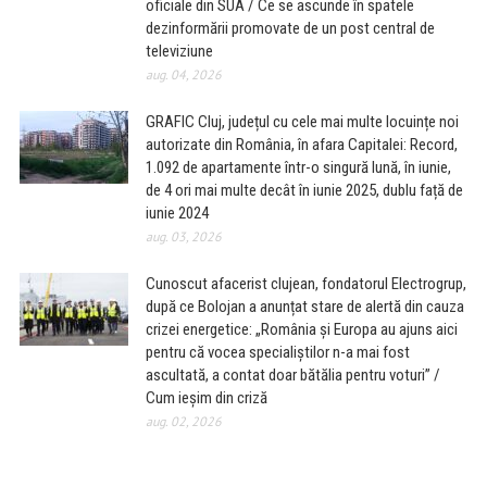
oficiale din SUA / Ce se ascunde în spatele
dezinformării promovate de un post central de
televiziune
aug. 04, 2026
GRAFIC Cluj, județul cu cele mai multe locuințe noi
autorizate din România, în afara Capitalei: Record,
1.092 de apartamente într-o singură lună, în iunie,
de 4 ori mai multe decât în iunie 2025, dublu față de
iunie 2024
aug. 03, 2026
Cunoscut afacerist clujean, fondatorul Electrogrup,
după ce Bolojan a anunțat stare de alertă din cauza
crizei energetice: „România și Europa au ajuns aici
pentru că vocea specialiștilor n-a mai fost
ascultată, a contat doar bătălia pentru voturi” /
Cum ieșim din criză
aug. 02, 2026