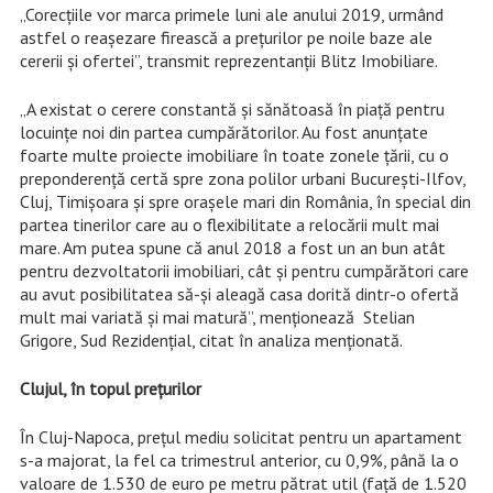
„Corecțiile vor marca primele luni ale anului 2019, urmând
astfel o reașezare firească a prețurilor pe noile baze ale
cererii și ofertei”, transmit reprezentanții Blitz Imobiliare.
„A existat o cerere constantă și sănătoasă în piață pentru
locuințe noi din partea cumpărătorilor. Au fost anunțate
foarte multe proiecte imobiliare în toate zonele țării, cu o
preponderență certă spre zona polilor urbani București-Ilfov,
Cluj, Timișoara și spre orașele mari din România, în special din
partea tinerilor care au o flexibilitate a relocării mult mai
mare. Am putea spune că anul 2018 a fost un an bun atât
pentru dezvoltatorii imobiliari, cât și pentru cumpărători care
au avut posibilitatea să-și aleagă casa dorită dintr-o ofertă
mult mai variată și mai matură”, menţionează Stelian
Grigore, Sud Rezidențial, citat în analiza menţionată.
Clujul, în topul preţurilor
În Cluj-Napoca, prețul mediu solicitat pentru un apartament
s-a majorat, la fel ca trimestrul anterior, cu 0,9%, până la o
valoare de 1.530 de euro pe metru pătrat util (față de 1.520