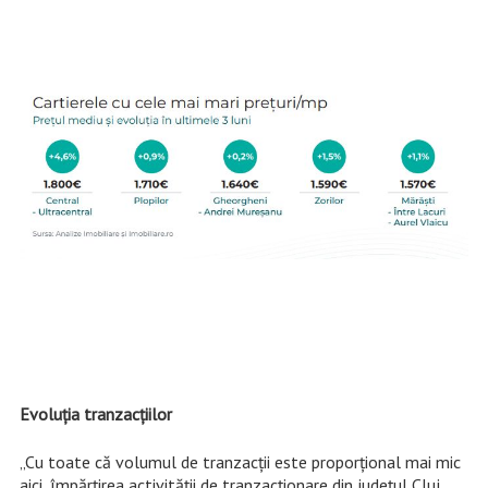
Evoluţia tranzacţiilor
„Cu toate că volumul de tranzacții este proporțional mai mic
aici, împărțirea activității de tranzacționare din județul Cluj