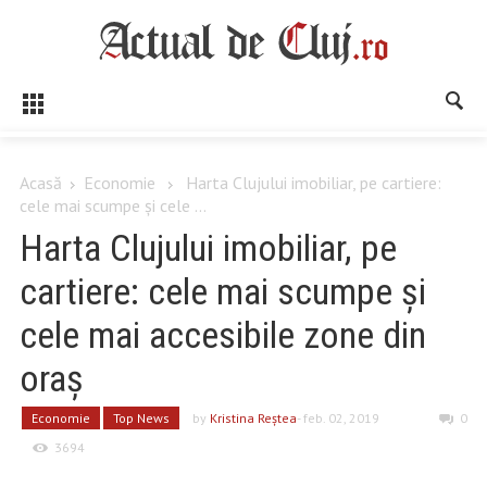
Acasă
Economie
Harta Clujului imobiliar, pe cartiere:
cele mai scumpe şi cele ...
Harta Clujului imobiliar, pe
cartiere: cele mai scumpe şi
cele mai accesibile zone din
oraş
Economie
Top News
by
Kristina Reştea
- feb. 02, 2019
0
3694