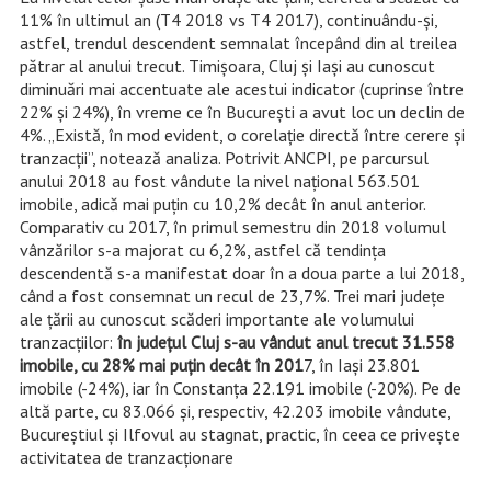
11% în ultimul an (T4 2018 vs T4 2017), continuându-și,
astfel, trendul descendent semnalat începând din al treilea
pătrar al anului trecut. Timișoara, Cluj și Iași au cunoscut
diminuări mai accentuate ale acestui indicator (cuprinse între
22% și 24%), în vreme ce în București a avut loc un declin de
4%. „Există, în mod evident, o corelație directă între cerere și
tranzacții”, notează analiza. Potrivit ANCPI, pe parcursul
anului 2018 au fost vândute la nivel național 563.501
imobile, adică mai puțin cu 10,2% decât în anul anterior.
Comparativ cu 2017, în primul semestru din 2018 volumul
vânzărilor s-a majorat cu 6,2%, astfel că tendința
descendentă s-a manifestat doar în a doua parte a lui 2018,
când a fost consemnat un recul de 23,7%. Trei mari județe
ale țării au cunoscut scăderi importante ale volumului
tranzacțiilor:
în județul Cluj s-au vândut anul trecut 31.558
imobile, cu 28% mai puțin decât în 201
7, în Iași 23.801
imobile (-24%), iar în Constanța 22.191 imobile (-20%). Pe de
altă parte, cu 83.066 și, respectiv, 42.203 imobile vândute,
Bucureștiul și Ilfovul au stagnat, practic, în ceea ce privește
activitatea de tranzacționare