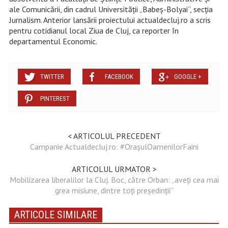
ale Comunicării, din cadrul Universității „Babeș-Bolyai”, secția
Jurnalism. Anterior lansării proiectului actualdecluj.ro a scris
pentru cotidianul local Ziua de Cluj, ca reporter în
departamentul Economic.
TWITTER
FACEBOOK
GOOGLE +
PINTEREST
< ARTICOLUL PRECEDENT
Campanie Actualdecluj.ro: #OrașulOamenilorFaini
ARTICOLUL URMATOR >
Mobilizarea liberalilor la Cluj. Boc, către Orban: „aveți cea mai
grea misiune, dintre toți președinții”
ARTICOLE SIMILARE