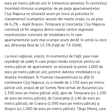
euro pe metru pătrat util în trimestrul anterior). În contextul
încetinirii ritmului scumpirilor de pe piața apartamentelor,
Cluj-Napoca se situează acum pe locul al patrulea în
clasamentul scumpirilor anuale din marile orașe, cu un plus
de 6,2% – după Brașov, Timișoara și Constanța. Cluj-Napoca
continuă să fie singurul dintre marile centre regionale
monitorizate constant de Imobiliare.ro în care
apartamentele sunt mai scumpe acum decât în urmă cu zece
ani, diferența fiind de 13,3% (față de T4 2008)
La nivel național, există, în momentul de față, șase mari
reședințe de județ în care prețul mediu solicitat pentru un
metru pătrat de apartament se situează la peste 1.000 de
euro pe metru pătrat util, potrivit datelor Imobiliare.ro și
Analize Imobiliare. În fruntea clasamentului se află în
continuare Cluj-Napoca, cu o medie de 1.530 euro pe metru
pătrat util, orașul de pe Someș fiind urmat de București (cu
1.300 euro pe metru pătrat util), apoi de Timișoara (cu 1.200
de euro pe metru pătrat), de Constanța (1.140 de euro pe
metru pătrat), de Craiova (1.090 euro pe metru pătrat) și
Brașov (cu 1.080 de euro pe metru pătrat). Târgu Mureș, care