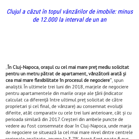
Clujul a căzut în topul vânzărilor de imobile: minus
de 12.000 la interval de un an
„
În Cluj-Napoca, orașul cu cel mai mare preț mediu solicitat
pentru un metru pătrat de apartament, vânzătorii arată și
cea mai mare flexibilitate în procesul de negociere”
, spun
analiştii. În ultimele trei luni din 2018, marjele de negociere
pentru apartamentele din marile orașe ale țării (indicator
calculat ca diferență între ultimul preț solicitat de către
proprietari și cel final, de vânzare) au consemnat evoluții
diferite, atât comparativ cu cele trei luni anterioare, cât și cu
perioada similară din 2017. Creșteri din ambele puncte de
vedere au fost consemnate doar în Cluj-Napoca, unde marja
de negociere se situează la cel mai mare nivel dintre centrele
regionale analizate, anume la 3,7%. Acest fapt poate fi pus