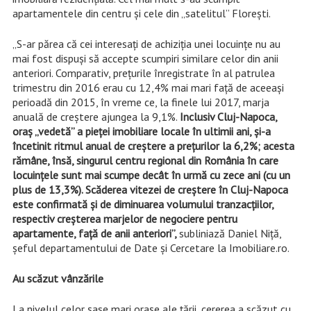
apartamentele din centru şi cele din „satelitul” Floreşti.
„S-ar părea că cei interesați de achiziția unei locuințe nu au
mai fost dispuși să accepte scumpiri similare celor din anii
anteriori. Comparativ, prețurile înregistrate în al patrulea
trimestru din 2016 erau cu 12,4% mai mari față de aceeași
perioadă din 2015, în vreme ce, la finele lui 2017, marja
anuală de creștere ajungea la 9,1%.
Inclusiv Cluj-Napoca,
oraș „vedetă” a pieței imobiliare locale în ultimii ani, și-a
încetinit ritmul anual de creștere a prețurilor la 6,2%; acesta
rămâne, însă, singurul centru regional din România în care
locuințele sunt mai scumpe decât în urmă cu zece ani (cu un
plus de 13,3%). Scăderea vitezei de creștere în Cluj-Napoca
este confirmată și de diminuarea volumului tranzacțiilor,
respectiv creșterea marjelor de negociere pentru
apartamente, față de anii anteriori”,
subliniază Daniel Niţă,
şeful departamentului de Date şi Cercetare la Imobiliare.ro.
Au scăzut vânzările
La nivelul celor șase mari orașe ale țării, cererea a scăzut cu