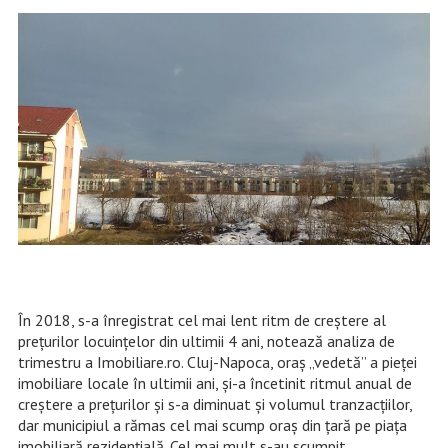
În 2018, s-a înregistrat cel mai lent ritm de creștere al
prețurilor locuințelor din ultimii 4 ani, notează analiza de
trimestru a Imobiliare.ro. Cluj-Napoca, oraș „vedetă” a pieței
imobiliare locale în ultimii ani, și-a încetinit ritmul anual de
creștere a prețurilor şi s-a diminuat şi volumul tranzacţiilor,
dar municipiul a rămas cel mai scump oraş din ţară pe piaţa
imobiliară rezidenţială. Cel mai mult s-au scumpit