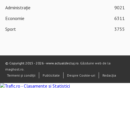
Administrație
9021
Economie
6311
Sport
3755
© Copyright 2015 - 2026 - www.actualdecluj.ro.
Găzduire web de la
maghost.ro
.
Termeni și condiții
Publicitate
Despre Cookie-uri
Redacția