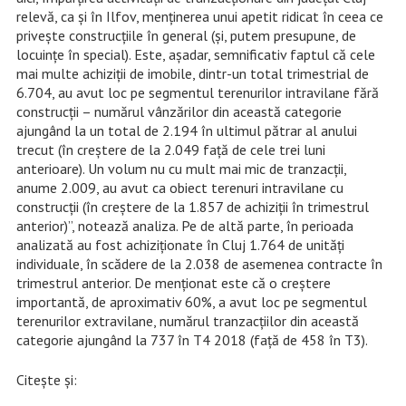
relevă, ca și în Ilfov, menținerea unui apetit ridicat în ceea ce
privește construcțiile în general (și, putem presupune, de
locuințe în special). Este, așadar, semnificativ faptul că cele
mai multe achiziții de imobile, dintr-un total trimestrial de
6.704, au avut loc pe segmentul terenurilor intravilane fără
construcții – numărul vânzărilor din această categorie
ajungând la un total de 2.194 în ultimul pătrar al anului
trecut (în creștere de la 2.049 față de cele trei luni
anterioare). Un volum nu cu mult mai mic de tranzacții,
anume 2.009, au avut ca obiect terenuri intravilane cu
construcții (în creștere de la 1.857 de achiziții în trimestrul
anterior)”, notează analiza. Pe de altă parte, în perioada
analizată au fost achiziționate în Cluj 1.764 de unități
individuale, în scădere de la 2.038 de asemenea contracte în
trimestrul anterior. De menționat este că o creștere
importantă, de aproximativ 60%, a avut loc pe segmentul
terenurilor extravilane, numărul tranzacțiilor din această
categorie ajungând la 737 în T4 2018 (față de 458 în T3).
Citeşte şi: