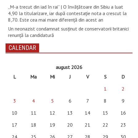
„M-a trecut din iad în rai” | O învățătoare din Sibiu a luat
4,90 la titularizare, iar după contestație nota a crescut la
8,70. Este cea mai mare diferență din acest an
Un neonazist condamnat susţinut de conservatorii britanici
renunţă la candidatură
CALENDAR
august 2026
L
Ma
Mi
J
V
S
D
1
2
3
4
5
6
7
8
9
10
11
12
13
14
15
16
17
18
19
20
21
22
23
24
25
26
27
28
29
30