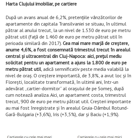
Harta Clujului imobiliar, pe cartiere
După un avans anual de 6,2%, pretențiile vânzătorilor de
apartamente din capitala Transilvaniei se situau, în ultimul
pătrar al anului trecut, la un nivel de 1.530 de euro pe metru
pătrat util (față de 1.460 de euro pe metru pătrat util în
perioada similară din 2017).
Cea mai mare marjă de creștere,
anume 4,6%, a fost consemnată trimestrul trecut în arealul
central și ultracentral din Cluj-Napoca: aici, prețul mediu
solicitat pentru un apartament a ajuns la 1.800 de euro pe
metru pătrat util
, adică semnificativ peste media valabilă la
nivel de oraș. O creștere importantă, de 3,8%, a avut loc și în
Florești, localitate transformată, în ultimii ani, într-un
adevărat „cartier-dormitor” al orașului de pe Someș, după
cum notează analiza. Aici, un apartament costa, trimestrul
trecut, 900 de euro pe metru pătrat util. Creșteri importante
au mai fost înregistrate și în arealul Gruia-Dâmbul Rotund-
Gară-Bulgaria (+3,6%), Iris (+3,5%), dar și Baciu (+1,9%).