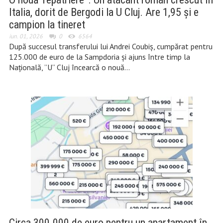
Italia, dorit de Bergodi la U Cluj. Are 1,95 și e
campion la tineret
iun. 01, 2026
0
6564
După succesul transferului lui Andrei Coubiș, cumpărat pentru
125.000 de euro de la Sampdoria și ajuns între timp la
Națională, ”U” Cluj încearcă o nouă…
Circa 300.000 de euro pentru un apartament în