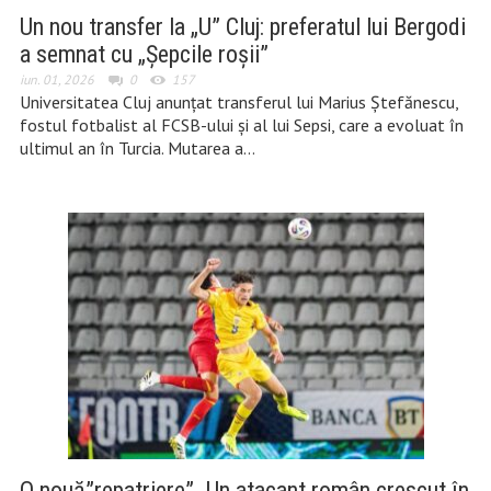
Un nou transfer la „U” Cluj: preferatul lui Bergodi
a semnat cu „Șepcile roșii”
iun. 01, 2026
0
157
Universitatea Cluj anunțat transferul lui Marius Ștefănescu,
fostul fotbalist al FCSB-ului și al lui Sepsi, care a evoluat în
ultimul an în Turcia. Mutarea a…
O nouă”repatriere”. Un atacant român crescut în