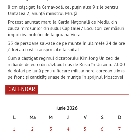
8 cm câștigați la Cernavodă, cel puțin alte 9 zile pentru
Unitatea 2, anunță ministrul Miruță
Protest anunțat marți la Garda Națională de Mediu, din
cauza mirosurilor din sudul Capitalei / Locuitorii cer măsuri
împotriva poluării de la groapa Vidra
35 de persoane salvate de pe munte în ultimele 24 de ore
/ Trei au fost transportate la spital
Cum a câștigat regimul dictatorului Kim Jong Un zeci de
miliarde de euro din războiul dus de Rusia în Ucraina: 2.000
de dolari pe lună pentru fiecare militar nord-coreean trimis
pe front și cantități uriașe de muniție în sprijinul Moscovei
CALENDAR
iunie 2026
L
Ma
Mi
J
V
S
D
1
2
3
4
5
6
7