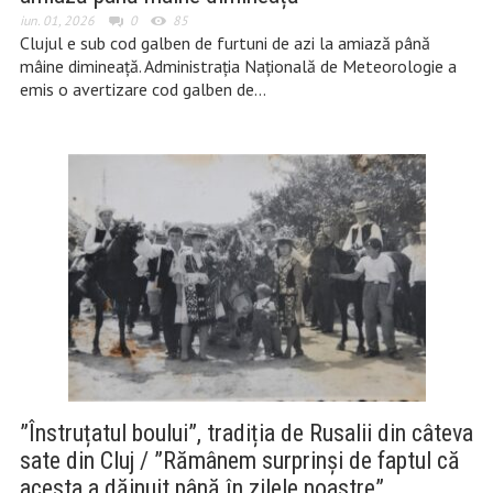
iun. 01, 2026
0
85
Clujul e sub cod galben de furtuni de azi la amiază până
mâine dimineață. Administrația Națională de Meteorologie a
emis o avertizare cod galben de…
”Înstruțatul boului”, tradiția de Rusalii din câteva
sate din Cluj / ”Rămânem surprinși de faptul că
acesta a dăinuit până în zilele noastre”