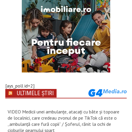
[ays_poll id=2]
ULTIMELE ȘTIRI
VIDEO Medicii unei ambulanțe, atacați cu bâte și topoare
de localnici, care credeau zvonul de pe TikTok că este o
„ambulanță care fură copii” / Șoferul, rănit la ochi de
cioburile geamului spart