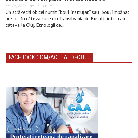
iun. 01, 2026
0
95
Un străvechi obicei numit ”boul înstruțat” sau ”boul împănat”
are loc în câteva sate din Transilvania de Rusalii, între care
câteva la Cluj. Etnologii de…
FACEBOOK.COM/ACTUALDECLUJ