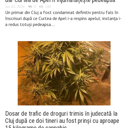
iun. 01, 2026
0
186
Un primar din Cluj a fost condamnat definitiv pentru fals în
înscrisuri după ce Curtea de Apel i-a respins apelul; instanța i-
a redus totuși pedeapsa….
Dosar de trafic de droguri trimis în judecată la
Cluj după ce doi tineri au fost prinși cu aproape
15 kilograme de cannabis