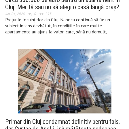
Cluj. Merită sau nu să alegi o casă lângă oraș?
iun. 01, 2026
0
293
Prețurile locuințelor din Cluj-Napoca continuă să fie un
subiect intens dezbătut, în condițiile în care multe
apartamente au ajuns la valori care, până nu demult,…
Primar din Cluj condamnat definitiv pentru fals,
dar Curtea de Apel îi înjumătățește pedeapsa