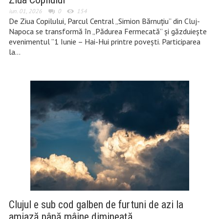
iun. 01, 2026
0
154
De Ziua Copilului, Parcul Central „Simion Bărnuțiu” din Cluj-
Napoca se transformă în „Pădurea Fermecată” și găzduiește
evenimentul ”1 Iunie – Hai-Hui printre povești. Participarea
la…
Clujul e sub cod galben de furtuni de azi la
amiază până mâine dimineață