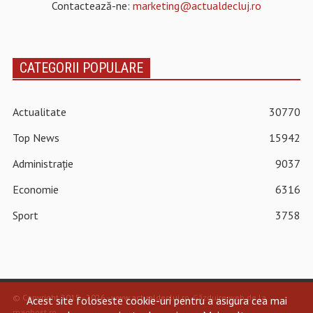
Contactează-ne:
marketing@actualdecluj.ro
CATEGORII POPULARE
Actualitate
30770
Top News
15942
Administrație
9037
Economie
6316
Sport
3758
© Copyright 2015 - 2026 - www.actualdecluj.ro.
Găzduire web de la
Acest site foloseste cookie-uri pentru a asigura cea mai
maghost.ro
.