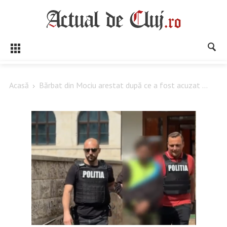
Acasă
Bărbat din Mociu arestat după ce a fost acuzat ...