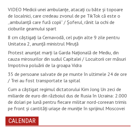
VIDEO Medicii unei ambulanțe, atacați cu bâte și topoare
de localnici, care credeau zvonul de pe TikTok că este o
„ambulanță care fură copii” / Șoferul, rănit la ochi de
cioburile geamului spart
8 cm câștigați la Cernavodă, cel puțin alte 9 zile pentru
Unitatea 2, anunță ministrul Miruță
Protest anunțat marți la Garda Națională de Mediu, din
cauza mirosurilor din sudul Capitalei / Locuitorii cer măsuri
împotriva poluării de la groapa Vidra
35 de persoane salvate de pe munte în ultimele 24 de ore
/ Trei au fost transportate la spital
Cum a câștigat regimul dictatorului Kim Jong Un zeci de
miliarde de euro din războiul dus de Rusia în Ucraina: 2.000
de dolari pe lună pentru fiecare militar nord-coreean trimis
pe front și cantități uriașe de muniție în sprijinul Moscovei
CALENDAR