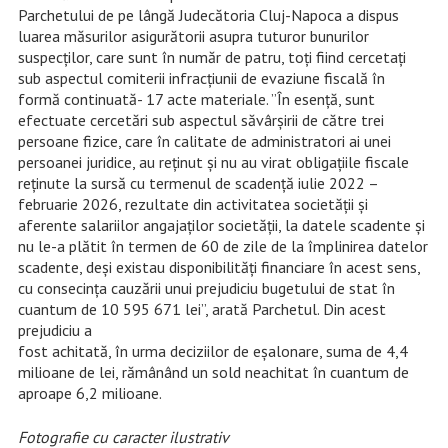
Parchetului de pe lângă Judecătoria Cluj-Napoca a dispus
luarea măsurilor asigurătorii asupra tuturor bunurilor
suspecților, care sunt în număr de patru, toţi fiind cercetaţi
sub aspectul comiterii infracţiunii de evaziune fiscală în
formă continuată- 17 acte materiale. ”În esenţă, sunt
efectuate cercetări sub aspectul săvârșirii de către trei
persoane fizice, care în calitate de administratori ai unei
persoanei juridice, au reținut și nu au virat obligațiile fiscale
reținute la sursă cu termenul de scadență iulie 2022 –
februarie 2026, rezultate din activitatea societății și
aferente salariilor angajaților societății, la datele scadente şi
nu le-a plătit în termen de 60 de zile de la împlinirea datelor
scadente, deşi existau disponibilități financiare în acest sens,
cu consecința cauzării unui prejudiciu bugetului de stat în
cuantum de 10 595 671 lei”, arată Parchetul. Din acest
prejudiciu a
fost achitată, în urma deciziilor de eşalonare, suma de 4,4
milioane de lei, rămânând un sold neachitat în cuantum de
aproape 6,2 milioane.
Fotografie cu caracter ilustrativ