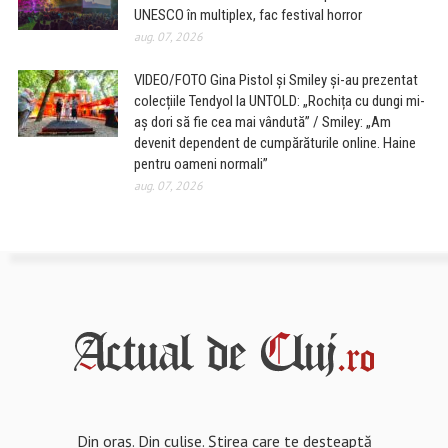
UNESCO în multiplex, fac festival horror
aug. 07, 2026
VIDEO/FOTO Gina Pistol și Smiley și-au prezentat
colecțiile Tendyol la UNTOLD: „Rochița cu dungi mi-
aș dori să fie cea mai vândută” / Smiley: „Am
devenit dependent de cumpărăturile online. Haine
pentru oameni normali”
aug. 07, 2026
Din oraș. Din culise. Știrea care te deșteaptă