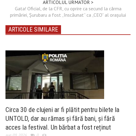
ARTICOLUL URMATOR >
Gata! Oficial, de la CFR, cu oprire ca secund la cârma
primăriei, Șurubaru a fost „înscăunat” ca „CEO” al orașului
ARTICOLE SIMILARE
Circa 30 de clujeni ar fi plătit pentru bilete la
UNTOLD, dar au rămas și fără bani, și fără
acces la festival. Un bărbat a fost reținut
aug. 09, 2026
0