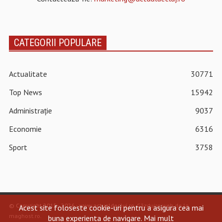
CATEGORII POPULARE
Actualitate
30771
Top News
15942
Administrație
9037
Economie
6316
Sport
3758
© Copyright 2015 - 2026 - www.actualdecluj.ro.
Găzduire web de la
Acest site foloseste cookie-uri pentru a asigura cea mai
maghost.ro
.
buna experienta de navigare.
Mai mult