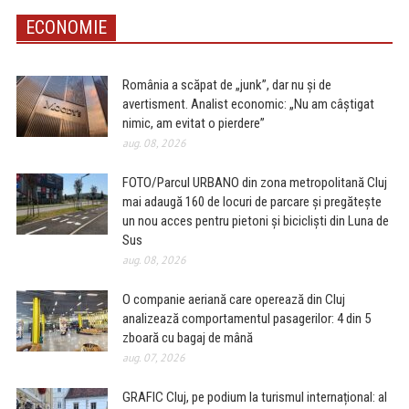
ECONOMIE
România a scăpat de „junk”, dar nu și de
avertisment. Analist economic: „Nu am câștigat
nimic, am evitat o pierdere”
aug. 08, 2026
FOTO/Parcul URBANO din zona metropolitană Cluj
mai adaugă 160 de locuri de parcare și pregătește
un nou acces pentru pietoni și bicicliști din Luna de
Sus
aug. 08, 2026
O companie aeriană care operează din Cluj
analizează comportamentul pasagerilor: 4 din 5
zboară cu bagaj de mână
aug. 07, 2026
GRAFIC Cluj, pe podium la turismul internațional: al