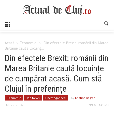
Acasă
Economie
Din efectele Brexit: românii din Marea
Britanie caută locuinț...
Din efectele Brexit: românii din
Marea Britanie caută locuințe
de cumpărat acasă. Cum stă
Clujul în preferințe
Economie
Top News
Uncategorized
by
Kristina Reştea
- iul. 22, 2016
0
332