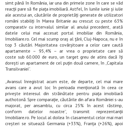
simt până în România, iar una din primele zone în care se văd
reacții pare să fie piața imobiliară. Astfel, î
n lunile iunie și iulie
ale acestui an, căutările de proprietăți generate de utilizatori
români stabiliți în Marea Britanie au crescut cu peste 63%
comparativ cu intervalul similar al anului precedent, arată
datele celui mai accesat portal imobiliar din România,
Imobiliare.ro. Cel mai scump oraș al țării, Cluj-Napoca, nu e în
top 3 căutări. Majoritatea covârșitoare a celor care caută
apartamente – 95,4% – ar vrea o proprietate care să
coste sub 60.000 de euro, un target greu de atins dacă îți
dorești un apartament de cel puțin două camere, în „Capitala
Transilvaniei”.
„Avansul înregistrat acum este, de departe, cel mai mare
avans care a avut loc în perioada menționată în ceea ce
privește interesul din străinătate pentru piața imobiliară
authotonă. Spre comparație, căutările din afara României s-au
majorat, per ansamblu, cu circa 25% în acest răstimp,
conform datelor noastre”, transmit reprezentanții
Imobiliare.ro
. Pe locul al doilea în clasamentul celor mai mari
creșteri se situează Germania (+33%), Franța (+26%), apoi