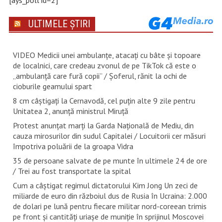
[ays_poll id=2]
ULTIMELE ȘTIRI
VIDEO Medicii unei ambulanțe, atacați cu bâte și topoare
de localnici, care credeau zvonul de pe TikTok că este o
„ambulanță care fură copii” / Șoferul, rănit la ochi de
cioburile geamului spart
8 cm câștigați la Cernavodă, cel puțin alte 9 zile pentru
Unitatea 2, anunță ministrul Miruță
Protest anunțat marți la Garda Națională de Mediu, din
cauza mirosurilor din sudul Capitalei / Locuitorii cer măsuri
împotriva poluării de la groapa Vidra
35 de persoane salvate de pe munte în ultimele 24 de ore
/ Trei au fost transportate la spital
Cum a câștigat regimul dictatorului Kim Jong Un zeci de
miliarde de euro din războiul dus de Rusia în Ucraina: 2.000
de dolari pe lună pentru fiecare militar nord-coreean trimis
pe front și cantități uriașe de muniție în sprijinul Moscovei