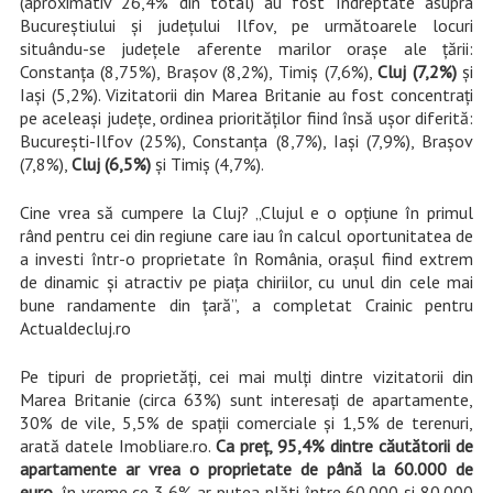
(aproximativ 26,4% din total) au fost îndreptate asupra
Bucureștiului și județului Ilfov, pe următoarele locuri
situându-se județele aferente marilor orașe ale țării:
Constanța (8,75%), Brașov (8,2%), Timiș (7,6%),
Cluj (7,2%)
și
Iași (5,2%). Vizitatorii din Marea Britanie au fost concentrați
pe aceleași județe, ordinea priorităților fiind însă ușor diferită:
București-Ilfov (25%), Constanța (8,7%), Iași (7,9%), Brașov
(7,8%),
Cluj (6,5%)
și Timiș (4,7%).
Cine vrea să cumpere la Cluj? „Clujul e o opțiune în primul
rând pentru cei din regiune care iau în calcul oportunitatea de
a investi într-o proprietate în România, orașul fiind extrem
de dinamic și atractiv pe piața chiriilor, cu unul din cele mai
bune randamente din țară”, a completat Crainic pentru
Actualdecluj.ro
Pe tipuri de proprietăți, cei mai mulți dintre vizitatorii din
Marea Britanie (circa 63%) sunt interesați de apartamente,
30% de vile, 5,5% de spații comerciale și 1,5% de terenuri,
arată datele Imobliare.ro.
Ca preț, 95,4% dintre căutătorii de
apartamente ar vrea o proprietate de până la 60.000 de
euro
, în vreme ce 3,6% ar putea plăti între 60.000 și 80.000