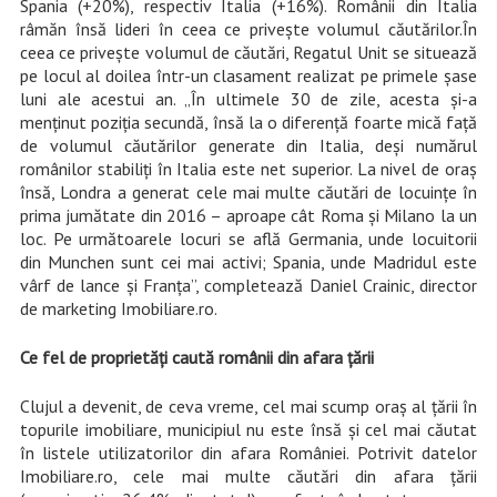
Spania (+20%), respectiv Italia (+16%). Românii din Italia
râmăn însă lideri în ceea ce privește volumul căutărilor.
În
ceea ce privește volumul de căutări, Regatul Unit se situează
pe locul al doilea într-un clasament realizat pe primele șase
luni ale acestui an. „În ultimele 30 de zile, acesta și-a
menținut poziția secundă, însă la o diferență foarte mică față
de volumul căutărilor generate din Italia, deși numărul
românilor stabiliți în Italia este net superior. La nivel de oraș
însă, Londra a generat cele mai multe căutări de locuințe în
prima jumătate din 2016 – aproape cât Roma și Milano la un
loc. Pe următoarele locuri se află Germania, unde locuitorii
din Munchen sunt cei mai activi; Spania, unde Madridul este
vârf de lance și Franța”, completează Daniel Crainic, director
de marketing Imobiliare.ro.
Ce fel de proprietăți caută românii din afara țării
Clujul a devenit, de ceva vreme, cel mai scump oraș al țării în
topurile imobiliare, municipiul nu este însă și cel mai căutat
în listele utilizatorilor din afara României. Potrivit datelor
Imobiliare.ro, cele mai multe căutări din afara țării