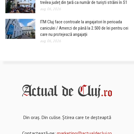
treilea județ din țară ca număr de turiști străini în S1
aug. 06, 2026
ITM Cluj face controale la angajatori în perioada
caniculei / Amenzi de până la 2.500 de lei pentru cei
care nu protejează angajații
aug. 06, 2026
Din oraș. Din culise. Știrea care te deșteaptă
Contactează-ne:
marketing@actualdecluj.ro