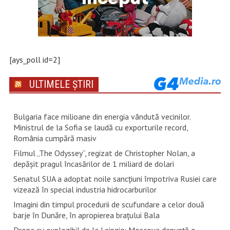
[ays_poll id=2]
ULTIMELE ȘTIRI
Bulgaria face milioane din energia vândută vecinilor.
Ministrul de la Sofia se laudă cu exporturile record,
România cumpără masiv
Filmul „The Odyssey”, regizat de Christopher Nolan, a
depăşit pragul încasărilor de 1 miliard de dolari
Senatul SUA a adoptat noile sancţiuni împotriva Rusiei care
vizează în special industria hidrocarburilor
Imagini din timpul procedurii de scufundare a celor două
barje în Dunăre, în apropierea brațului Bala
Drona cu explozibil de la Leipzig: Moscova denunţă o