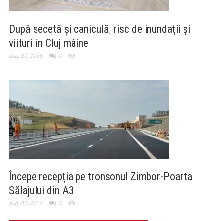
După secetă și caniculă, risc de inundații și
viituri în Cluj mâine
aug. 07, 2026
0
Începe recepția pe tronsonul Zimbor-Poarta
Sălajului din A3
aug. 07, 2026
0