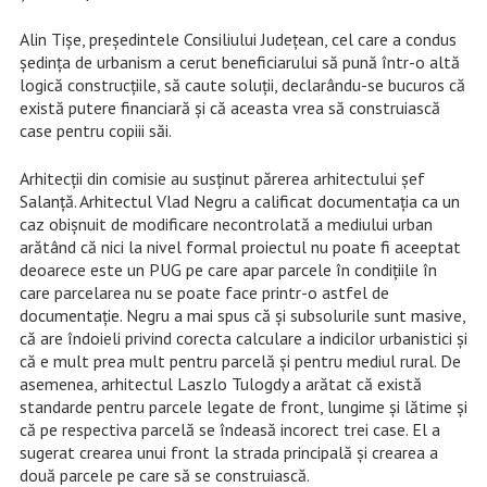
Alin Tișe, președintele Consiliului Județean, cel care a condus
ședința de urbanism a cerut beneficiarului să pună într-o altă
logică construcțiile, să caute soluții, declarându-se bucuros că
există putere financiară și că aceasta vrea să construiască
case pentru copiii săi.
Arhitecții din comisie au susținut părerea arhitectului șef
Salanță. Arhitectul Vlad Negru a calificat documentația ca un
caz obișnuit de modificare necontrolată a mediului urban
arătând că nici la nivel formal proiectul nu poate fi aceeptat
deoarece este un PUG pe care apar parcele în condițiile în
care parcelarea nu se poate face printr-o astfel de
documentație. Negru a mai spus că și subsolurile sunt masive,
că are îndoieli privind corecta calculare a indicilor urbanistici și
că e mult prea mult pentru parcelă și pentru mediul rural. De
asemenea, arhitectul Laszlo Tulogdy a arătat că există
standarde pentru parcele legate de front, lungime și lătime și
că pe respectiva parcelă se îndeasă incorect trei case. El a
sugerat crearea unui front la strada principală și crearea a
două parcele pe care să se construiască.