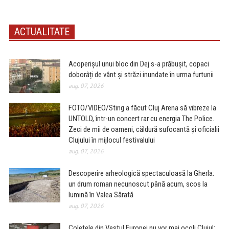
ACTUALITATE
Acoperișul unui bloc din Dej s-a prăbușit, copaci
doborâți de vânt și străzi inundate în urma furtunii
aug. 07, 2026
FOTO/VIDEO/Sting a făcut Cluj Arena să vibreze la
UNTOLD, într-un concert rar cu energia The Police.
Zeci de mii de oameni, căldură sufocantă și oficialii
Clujului în mijlocul festivalului
aug. 07, 2026
Descoperire arheologică spectaculoasă la Gherla:
un drum roman necunoscut până acum, scos la
lumină în Valea Sărată
aug. 07, 2026
Coletele din Vestul Europei nu vor mai ocoli Clujul: