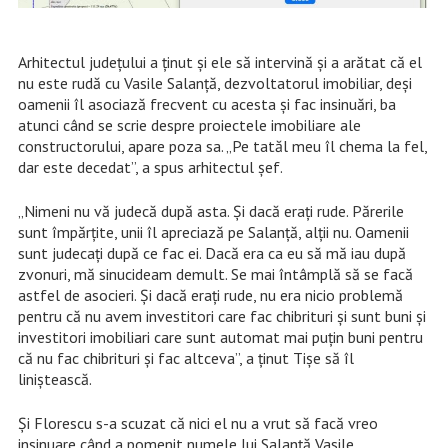
Arhitectul județului a ținut și ele să intervină și a arătat că el
nu este rudă cu Vasile Salanță, dezvoltatorul imobiliar, deși
oamenii îl asociază frecvent cu acesta și fac insinuări, ba
atunci când se scrie despre proiectele imobiliare ale
constructorului, apare poza sa. „Pe tatăl meu îl chema la fel,
dar este decedat”, a spus arhitectul șef.
„Nimeni nu vă judecă după asta. Și dacă erați rude. Părerile
sunt împărțite, unii îl apreciază pe Salanță, alții nu. Oamenii
sunt judecați după ce fac ei. Dacă era ca eu să mă iau după
zvonuri, mă sinucideam demult. Se mai întâmplă să se facă
astfel de asocieri. Și dacă erați rude, nu era nicio problemă
pentru că nu avem investitori care fac chibrituri și sunt buni și
investitori imobiliari care sunt automat mai puțin buni pentru
că nu fac chibrituri și fac altceva”, a ținut Tișe să îl
liniștească.
Și Florescu s-a scuzat că nici el nu a vrut să facă vreo
insinuare când a pomenit numele lui Salanță Vasile.