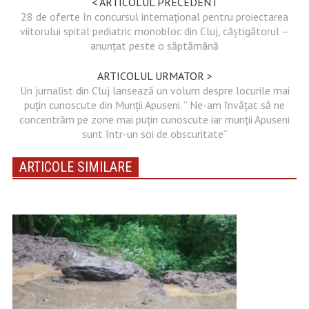
< ARTICOLUL PRECEDENT
28 de oferte în concursul internațional pentru proiectarea
viitorului spital pediatric monobloc din Cluj, câștigătorul –
anunțat peste o săptămână
ARTICOLUL URMATOR >
Un jurnalist din Cluj lansează un volum despre locurile mai
puțin cunoscute din Munții Apuseni. ” Ne-am învățat să ne
concentrăm pe zone mai puțin cunoscute iar munții Apuseni
sunt într-un soi de obscuritate”
ARTICOLE SIMILARE