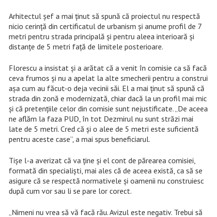
Arhitectul șef a mai ținut să spună că proiectul nu respectă
nicio cerință din certificatul de urbanism și anume profil de 7
metri pentru strada principală și pentru aleea interioară și
distanțe de 5 metri față de limitele posterioare.
Florescu a insistat și a arătat că a venit în comisie ca să facă
ceva frumos și nu a apelat la alte smecherii pentru a construi
așa cum au făcut-o deja vecinii săi. El a mai ținut să spună că
strada din zonă e modernizată, chiar dacă la un profil mai mic
și că pretențiile celor din comisie sunt nejustificate. „De aceea
ne aflăm la faza PUD, în tot Dezmirul nu sunt străzi mai
late de 5 metri. Cred că și o alee de 5 metri este suficientă
pentru aceste case”, a mai spus beneficiarul.
Tișe l-a averizat că va ține și el cont de părearea comisiei,
formată din specialiști, mai ales că de aceea există, ca să se
asigure că se respectă normativele și oamenii nu construiesc
după cum vor sau li se pare lor corect.
„Nimeni nu vrea să vă facă rău. Avizul este negativ. Trebui să