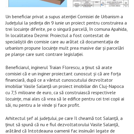
Un beneficiar privat a supus atenției Comisiei de Urbanism a
Județului la ședința din 9 iunie un proiect pentru construirea a
trei locuințe diferite, pe o singură parcelă, în comuna Apahida,
în localitatea Dezmir. Proiectul a fost contestat de
specialiștii din comisie care au arătat că documentația de
urbanism propune locuințe mult prea masive dar și parcelări
pe planșe care sunt contrare legislației.
Beneficiarul, inginerul Traian Florescu, a ținut să arate
comisiei că e un inginer proiectant cunoscut și că are forța
financiară, după ce a vântut cunoscutului dezvoltator
imobiliar Vasile Salanță un proiect imobiliar din Cluj-Napoca
cu 7,5 milioane de euro, ca să construiască respectivele
locuințe, mai ales că vrea să le edifice pentru cei trei copii ai
săi, nu pentru a le vinde și face profit.
Arhitectul șef al județului, pe care îl cheamă tot Salanță, a
ținut să spună că nu e fiul dezvoltatorului Vasile Salanță,
arătând că întotdeauna oamenii fac insinuări legate de