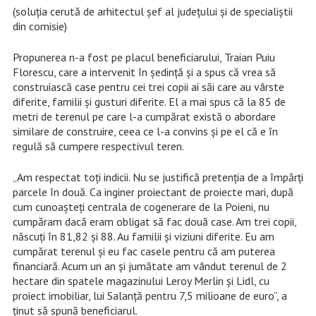
(soluția cerută de arhitectul șef al județului și de specialiștii
din comisie)
Propunerea n-a fost pe placul beneficiarului, Traian Puiu
Florescu, care a intervenit în ședință și a spus că vrea să
construiască case pentru cei trei copii ai săi care au vârste
diferite, familii și gusturi diferite. El a mai spus că la 85 de
metri de terenul pe care l-a cumpărat există o abordare
similare de construire, ceea ce l-a convins și pe el că e în
regulă să cumpere respectivul teren.
„Am respectat toți indicii. Nu se justifică pretenția de a împărți
parcele în două. Ca inginer proiectant de proiecte mari, după
cum cunoașteți centrala de cogenerare de la Poieni, nu
cumpăram dacă eram obligat să fac două case. Am trei copii,
născuți în 81,82 și 88. Au familii și viziuni diferite. Eu am
cumpărat terenul și eu fac casele pentru că am puterea
financiară. Acum un an și jumătate am vândut terenul de 2
hectare din spatele magazinului Leroy Merlin și Lidl, cu
proiect imobiliar, lui Salanță pentru 7,5 milioane de euro”, a
ținut să spună beneficiarul.