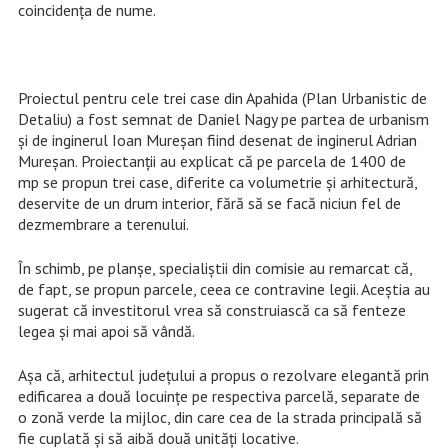
coincidența de nume.
Proiectul pentru cele trei case din Apahida (Plan Urbanistic de
Detaliu) a fost semnat de Daniel Nagy pe partea de urbanism
și de inginerul Ioan Mureșan fiind desenat de inginerul Adrian
Mureșan. Proiectanții au explicat că pe parcela de 1400 de
mp se propun trei case, diferite ca volumetrie și arhitectură,
deservite de un drum interior, fără să se facă niciun fel de
dezmembrare a terenului.
În schimb, pe planșe, specialiștii din comisie au remarcat că,
de fapt, se propun parcele, ceea ce contravine legii. Aceștia au
sugerat că investitorul vrea să construiască ca să fenteze
legea și mai apoi să vândă.
Așa că, arhitectul județului a propus o rezolvare elegantă prin
edificarea a două locuințe pe respectiva parcelă, separate de
o zonă verde la mijloc, din care cea de la strada principală să
fie cuplată și să aibă două unități locative.