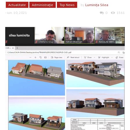
Actualitate
Administrație
Top News
by
Luminiţa Silea
- iun. 10, 2021
0
1561