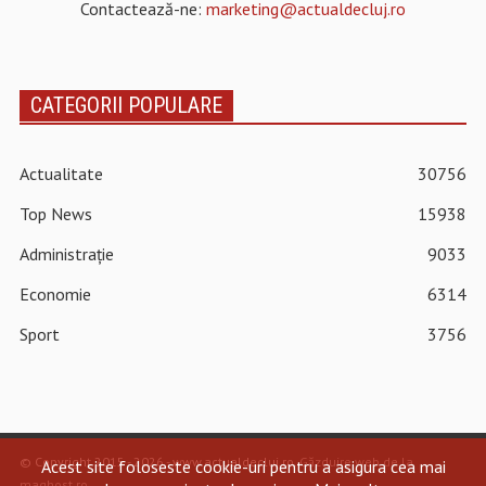
Contactează-ne:
marketing@actualdecluj.ro
CATEGORII POPULARE
Actualitate
30756
Top News
15938
Administrație
9033
Economie
6314
Sport
3756
© Copyright 2015 - 2026 - www.actualdecluj.ro.
Găzduire web de la
Acest site foloseste cookie-uri pentru a asigura cea mai
maghost.ro
.