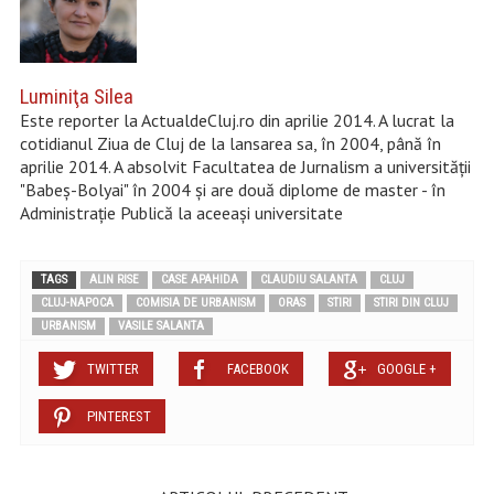
Luminiţa Silea
Este reporter la ActualdeCluj.ro din aprilie 2014. A lucrat la
cotidianul Ziua de Cluj de la lansarea sa, în 2004, până în
aprilie 2014. A absolvit Facultatea de Jurnalism a universității
"Babeș-Bolyai" în 2004 şi are două diplome de master - în
Administraţie Publică la aceeaşi universitate
TAGS
ALIN RISE
CASE APAHIDA
CLAUDIU SALANTA
CLUJ
CLUJ-NAPOCA
COMISIA DE URBANISM
ORAS
STIRI
STIRI DIN CLUJ
URBANISM
VASILE SALANTA
TWITTER
FACEBOOK
GOOGLE +
PINTEREST