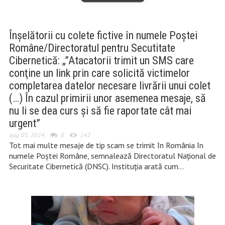
Înșelătorii cu colete fictive în numele Poștei
Române/Directoratul pentru Secutitate
Cibernetică: „”Atacatorii trimit un SMS care
conţine un link prin care solicită victimelor
completarea datelor necesare livrării unui colet
(…) În cazul primirii unor asemenea mesaje, să
nu li se dea curs şi să fie raportate cât mai
urgent”
aug. 05, 2024
0
142
Tot mai multe mesaje de tip scam se trimit în România în
numele Poștei Române, semnalează Directoratul Naţional de
Securitate Cibernetică (DNSC). Instituția arată cum…