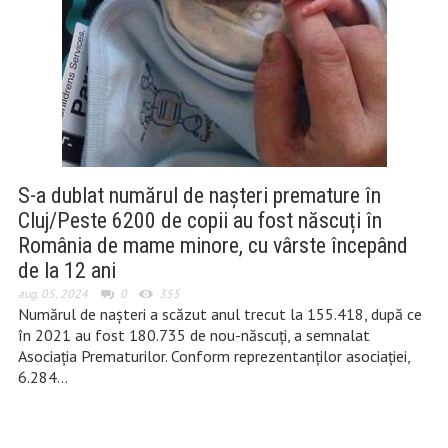
S-a dublat numărul de nașteri premature în
Cluj/Peste 6200 de copii au fost născuți în
România de mame minore, cu vârste începând
de la 12 ani
aug. 05, 2024
0
355
Numărul de naşteri a scăzut anul trecut la 155.418, după ce
în 2021 au fost 180.735 de nou-născuţi, a semnalat
Asociaţia Prematurilor. Conform reprezentanţilor asociaţiei,
6.284…