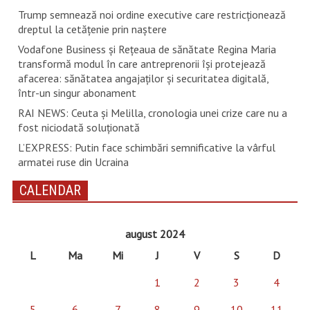
Trump semnează noi ordine executive care restricţionează
dreptul la cetăţenie prin naştere
Vodafone Business și Rețeaua de sănătate Regina Maria
transformă modul în care antreprenorii își protejează
afacerea: sănătatea angajaților și securitatea digitală,
într-un singur abonament
RAI NEWS: Ceuta și Melilla, cronologia unei crize care nu a
fost niciodată soluționată
L’EXPRESS: Putin face schimbări semnificative la vârful
armatei ruse din Ucraina
CALENDAR
august 2024
L
Ma
Mi
J
V
S
D
1
2
3
4
5
6
7
8
9
10
11