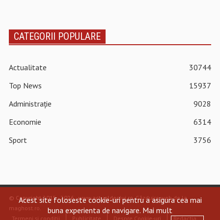
CATEGORII POPULARE
Actualitate
30744
Top News
15937
Administrație
9028
Economie
6314
Sport
3756
© Copyright 2015 - 2026 - www.actualdecluj.ro.
Găzduire web de la
Acest site foloseste cookie-uri pentru a asigura cea mai
maghost.ro
.
buna experienta de navigare.
Mai mult
Termeni și condiții
Publicitate
Despre Cookie-uri
Redacția