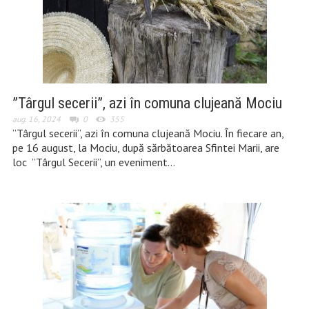
”Târgul secerii”, azi în comuna clujeană Mociu
aug. 16, 2024
0
355
”Târgul secerii”, azi în comuna clujeană Mociu. În fiecare an,
pe 16 august, la Mociu, după sărbătoarea Sfintei Marii, are
loc ”Târgul Secerii”, un eveniment…