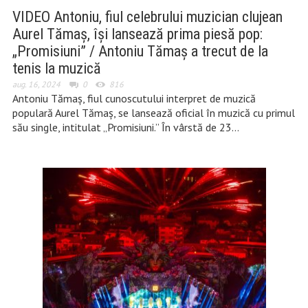
VIDEO Antoniu, fiul celebrului muzician clujean
Aurel Tămaș, își lansează prima piesă pop:
„Promisiuni” / Antoniu Tămaș a trecut de la
tenis la muzică
aug. 16, 2024
0
816
Antoniu Tămaș, fiul cunoscutului interpret de muzică
populară Aurel Tămaș, se lansează oficial în muzică cu primul
său single, intitulat „Promisiuni.” În vârstă de 23…