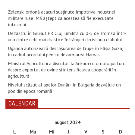
Zelenski ordonă atacuri susţinute împotriva industriei
militare ruse: Mă aştept ca acestea să fie executate
întocmai
Dezastru în Gruia. CFR Cluj, umilită cu 0-5 de Tromsø într-
una dintre cele mai drastice înfrângeri din istoria clubului
Uganda autorizează desfăşurarea de trupe în Fâşia Gaza,
în cadrul acordului pentru dezarmarea Hamas
Ministrul Agriculturii a discutat la Ankara cu omologul turc
despre exportul de ovine și intensificarea cooperării în
agricultură
Nivelul scăzut al apelor Dunării în Bulgaria dezvăluie un
pod din epoca romană
CALENDAR
august 2024
L
Ma
Mi
J
V
S
D