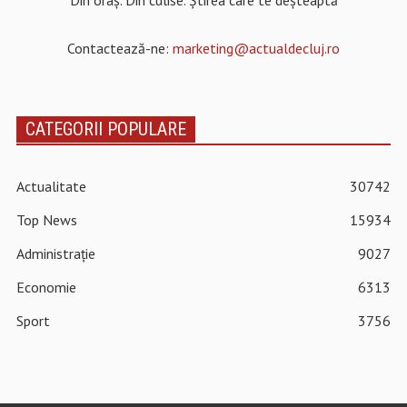
Din oraș. Din culise. Știrea care te deșteaptă
Contactează-ne:
marketing@actualdecluj.ro
CATEGORII POPULARE
Actualitate
30742
Top News
15934
Administrație
9027
Economie
6313
Sport
3756