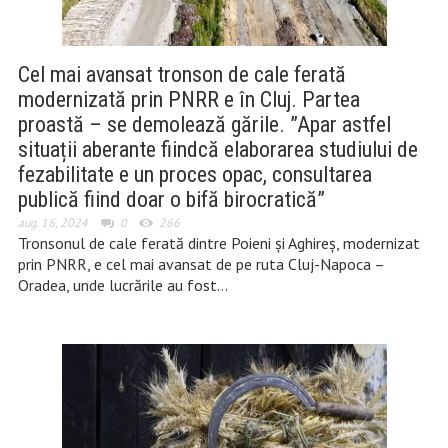
Cel mai avansat tronson de cale ferată
modernizată prin PNRR e în Cluj. Partea
proastă – se demolează gările. ”Apar astfel
situații aberante fiindcă elaborarea studiului de
fezabilitate e un proces opac, consultarea
publică fiind doar o bifă birocratică”
aug. 16, 2024
0
266
Tronsonul de cale ferată dintre Poieni și Aghireș, modernizat
prin PNRR, e cel mai avansat de pe ruta Cluj-Napoca –
Oradea, unde lucrările au fost…