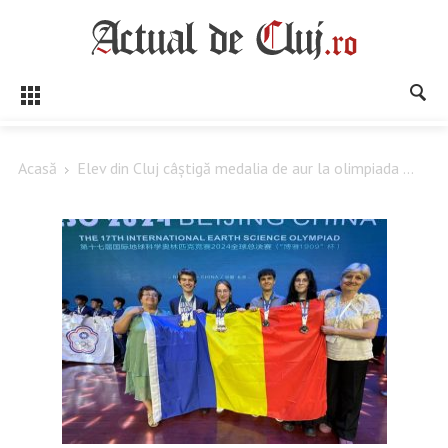
Acasă
Elev din Cluj câștigă medalia de aur la olimpiada ...