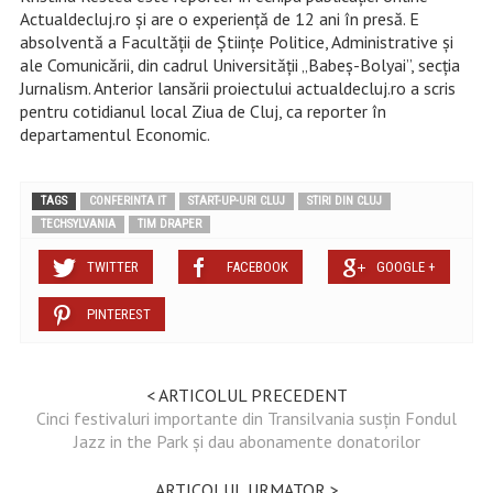
Actualdecluj.ro și are o experiență de 12 ani în presă. E
absolventă a Facultății de Științe Politice, Administrative și
ale Comunicării, din cadrul Universității „Babeș-Bolyai”, secția
Jurnalism. Anterior lansării proiectului actualdecluj.ro a scris
pentru cotidianul local Ziua de Cluj, ca reporter în
departamentul Economic.
TAGS
CONFERINTA IT
START-UP-URI CLUJ
STIRI DIN CLUJ
TECHSYLVANIA
TIM DRAPER
TWITTER
FACEBOOK
GOOGLE +
PINTEREST
< ARTICOLUL PRECEDENT
Cinci festivaluri importante din Transilvania susțin Fondul
Jazz in the Park și dau abonamente donatorilor
ARTICOLUL URMATOR >