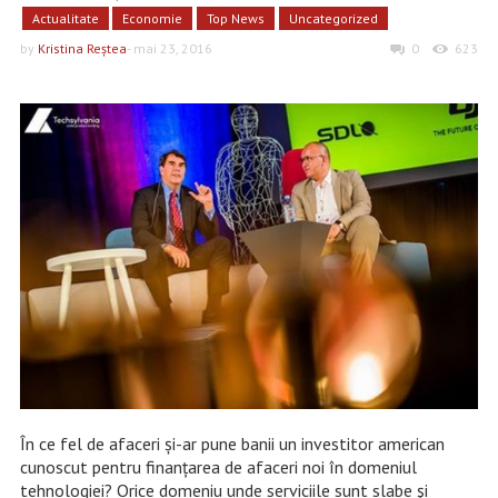
Actualitate
Economie
Top News
Uncategorized
by
Kristina Reştea
- mai 23, 2016
0
623
În ce fel de afaceri și-ar pune banii un investitor american
cunoscut pentru finanțarea de afaceri noi în domeniul
tehnologiei? Orice domeniu unde serviciile sunt slabe şi