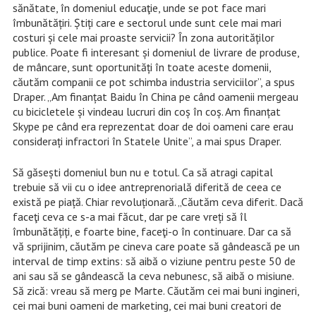
sănătate, în domeniul educaţie, unde se pot face mari
îmbunătățiri. Știți care e sectorul unde sunt cele mai mari
costuri și cele mai proaste servicii? În zona autorităților
publice. Poate fi interesant și domeniul de livrare de produse,
de mâncare, sunt oportunități în toate aceste domenii,
căutăm companii ce pot schimba industria serviciilor”, a spus
Draper. „Am finanțat Baidu în China pe când oamenii mergeau
cu bicicletele și vindeau lucruri din coș în coș. Am finanțat
Skype pe când era reprezentat doar de doi oameni care erau
considerați infractori în Statele Unite”, a mai spus Draper.
Să găsești domeniul bun nu e totul. Ca să atragi capital
trebuie să vii cu o idee antreprenorială diferită de ceea ce
există pe piață. Chiar revoluționară. „
C
ăutăm ceva diferit. Dacă
faceţi ceva ce s-a mai făcut, dar pe care vreți să îl
îmbunătățiți, e foarte bine, faceţi-o în continuare. Dar ca să
vă sprijinim, căutăm pe cineva care poate să gândească pe un
interval de timp extins: să aibă o viziune pentru peste 50 de
ani sau să se gândească la ceva nebunesc, să aibă o misiune.
Să zică: vreau să merg pe Marte. Căutăm cei mai buni ingineri,
cei mai buni oameni de marketing, cei mai buni creatori de