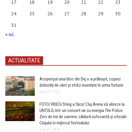
17
18
19
20
21
22
23
24
25
26
27
28
29
30
31
« iul.
ACTUALITATE
Acoperișul unui bloc din Dej s-a prăbușit, copaci
doborâți de vânt și străzi inundate în urma furtunii
aug. 07, 2026
FOTO/VIDEO/Sting a făcut Cluj Arena să vibreze la
UNTOLD, într-un concert rar cu energia The Police.
Zeci de mii de oameni, căldură sufocantă și oficialii
Clujului în mijlocul festivalului
aug. 07, 2026