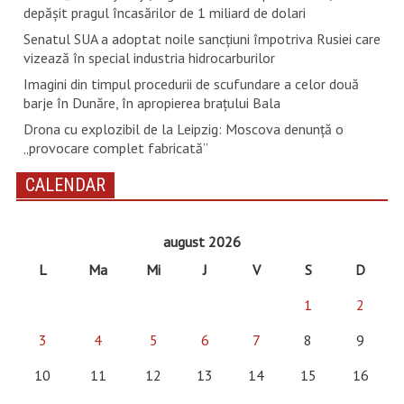
depăşit pragul încasărilor de 1 miliard de dolari
Senatul SUA a adoptat noile sancţiuni împotriva Rusiei care
vizează în special industria hidrocarburilor
Imagini din timpul procedurii de scufundare a celor două
barje în Dunăre, în apropierea brațului Bala
Drona cu explozibil de la Leipzig: Moscova denunţă o
„provocare complet fabricată”
CALENDAR
august 2026
L
Ma
Mi
J
V
S
D
1
2
3
4
5
6
7
8
9
10
11
12
13
14
15
16