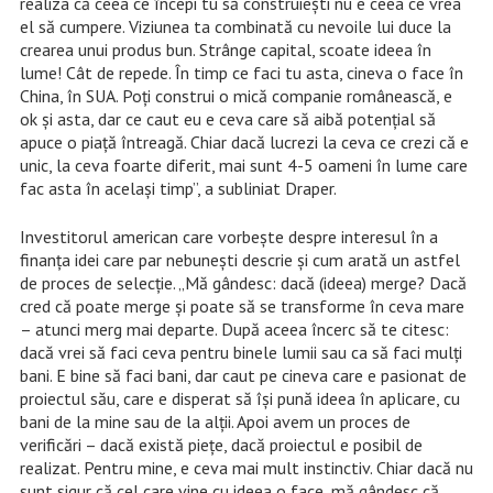
realiza că ceea ce începi tu să construiești nu e ceea ce vrea
el să cumpere. Viziunea ta combinată cu nevoile lui duce la
crearea unui produs bun. Strânge capital, scoate ideea în
lume! Cât de repede. În timp ce faci tu asta, cineva o face în
China, în SUA. Poţi construi o mică companie românească, e
ok și asta, dar ce caut eu e ceva care să aibă potențial să
apuce o piaţă întreagă. Chiar dacă lucrezi la ceva ce crezi că e
unic, la ceva foarte diferit, mai sunt 4-5 oameni în lume care
fac asta în acelaşi timp”, a subliniat Draper.
Investitorul american care vorbește despre interesul în a
finanța idei care par nebunești descrie și cum arată un astfel
de proces de selecție. „Mă gândesc: dacă (ideea) merge? Dacă
cred că poate merge şi poate să se transforme în ceva mare
– atunci merg mai departe. După aceea încerc să te citesc:
dacă vrei să faci ceva pentru binele lumii sau ca să faci mulţi
bani. E bine să faci bani, dar caut pe cineva care e pasionat de
proiectul său, care e disperat să îşi pună ideea în aplicare, cu
bani de la mine sau de la alţii. Apoi avem un proces de
verificări – dacă există pieţe, dacă proiectul e posibil de
realizat. Pentru mine, e ceva mai mult instinctiv. Chiar dacă nu
sunt sigur că cel care vine cu ideea o face, mă gândesc că