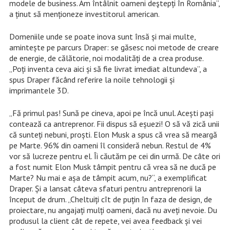
modele de business. Am întâlnit oameni deştepți în România”,
a ținut să menționeze investitorul american.
Domeniile unde se poate inova sunt însă și mai multe,
amintește pe parcurs Draper: se găsesc noi metode de creare
de energie, de călătorie, noi modalități de a crea produse.
„Poţi inventa ceva aici şi să fie livrat imediat altundeva”, a
spus Draper făcând referire la noile tehnologii și
imprimantele 3D.
„Fă primul pas! Sună pe cineva, apoi pe încă unul. Acești paşi
contează ca antreprenor. Fii dispus să eşuezi! O să vă zică unii
că sunteţi nebuni, proşti. Elon Musk a spus că vrea să meargă
pe Marte. 96% din oameni îl consideră nebun. Restul de 4%
vor să lucreze pentru el. Îi căutăm pe cei din urmă. De câte ori
a fost numit Elon Musk tâmpit pentru că vrea să ne ducă pe
Marte? Nu mai e așa de tâmpit acum, nu?“, a exemplificat
Draper. Şi a lansat câteva sfaturi pentru antreprenorii la
început de drum. „Cheltuiți cît de puţin în faza de design, de
proiectare, nu angajați mulţi oameni, dacă nu aveți nevoie. Du
produsul la client cât de repete, vei avea feedback şi vei