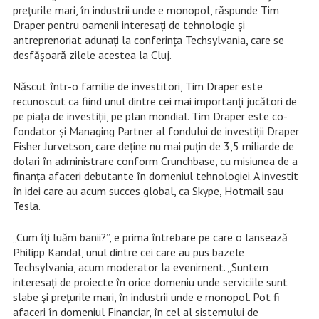
preţurile mari, în industrii unde e monopol, răspunde Tim
Draper pentru oamenii interesați de tehnologie și
antreprenoriat adunați la conferința Techsylvania, care se
desfășoară zilele acestea la Cluj.
Născut într-o familie de investitori, Tim Draper este
recunoscut ca fiind unul dintre cei mai importanți jucători de
pe piața de investiții, pe plan mondial. Tim Draper este co-
fondator și Managing Partner al fondului de investiții Draper
Fisher Jurvetson, care deține nu mai puțin de 3,5 miliarde de
dolari în administrare conform Crunchbase, cu misiunea de a
finanța afaceri debutante în domeniul tehnologiei. A investit
în idei care au acum succes global, ca Skype, Hotmail sau
Tesla.
„Cum îţi luăm banii?”, e prima întrebare pe care o lansează
Philipp Kandal, unul dintre cei care au pus bazele
Techsylvania, acum moderator la eveniment. „Suntem
interesați de proiecte în orice domeniu unde serviciile sunt
slabe şi preţurile mari, în industrii unde e monopol. Pot fi
afaceri în domeniul Financiar, în cel al sistemului de