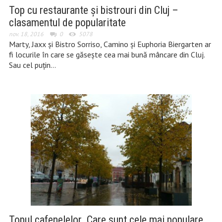
Top cu restaurante şi bistrouri din Cluj –
clasamentul de popularitate
nov. 18, 2016
0
5078
Marty, Jaxx şi Bistro Sorriso, Camino şi Euphoria Biergarten ar
fi locurile în care se găseşte cea mai bună mâncare din Cluj.
Sau cel puţin…
Topul cafenelelor. Care sunt cele mai populare