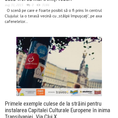
aug. 31, 2015
0
3186
O scenă pe care e foarte posibil să o fi prins în centrul
Clujului: la o terasă vecină cu „stâlpii împuşcaţi”, pe axa
cafenelelor…
Primele exemple culese de la străini pentru
instalarea Capitalei Culturale Europene în inima
Transilvaniei. Via Cluj X