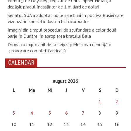
Filmul „The Odyssey”, regizat de Christopher Nolan, a
depăşit pragul încasărilor de 1 miliard de dolari
Senatul SUA a adoptat noile sancţiuni împotriva Rusiei care
vizează în special industria hidrocarburilor
Imagini din timpul procedurii de scufundare a celor două
barje în Dunăre, în apropierea brațului Bala
Drona cu explozibil de la Leipzig: Moscova denunţă o
„provocare complet fabricată”
CALENDAR
august 2026
L
Ma
Mi
J
V
S
D
1
2
3
4
5
6
7
8
9
10
11
12
13
14
15
16