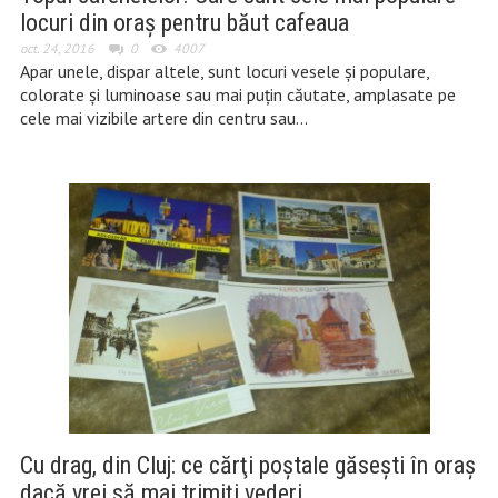
locuri din oraş pentru băut cafeaua
oct. 24, 2016
0
4007
Apar unele, dispar altele, sunt locuri vesele şi populare,
colorate şi luminoase sau mai puţin căutate, amplasate pe
cele mai vizibile artere din centru sau…
Cu drag, din Cluj: ce cărţi poştale găseşti în oraş
dacă vrei să mai trimiţi vederi