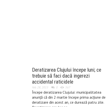
Deratizarea Clujului începe luni; ce
trebuie să faci dacă ingerezi
accidental raticidele
feb. 28, 2015
0
567
Începe deratizarea Clujului: municipalitatea
anunță că din 2 martie începe prima acțiune de
deratizare din acest an, ce durează patru zile.