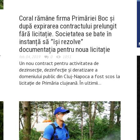
Coral rămâne firma Primăriei Boc și
după expirarea contractului prelungit
fără licitație. Societatea se bate în
instanță să ”își rezolve”
documentația pentru noua licitație
.
feb. 04, 2019
0
1051
Un nou contract pentru activitatea de
dezinsecție, dezinfecție și deratizare a
domeniului public din Cluj-Napoca a fost scos la
licitație de Primăria clujeană. În ultimii…