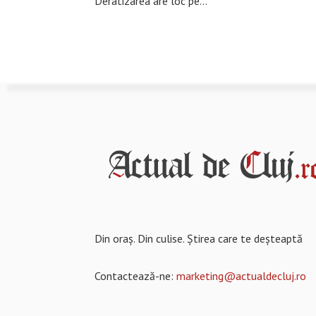
Deratizarea are loc pe…
Din oraș. Din culise. Știrea care te deșteaptă
Contactează-ne:
marketing@actualdecluj.ro