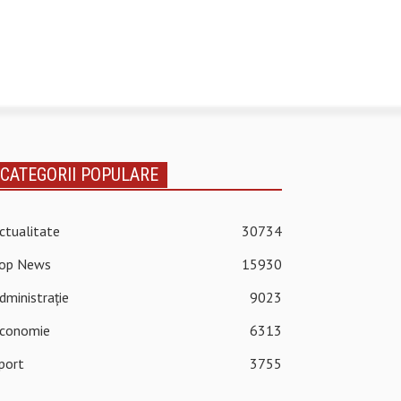
CATEGORII POPULARE
ctualitate
30734
op News
15930
dministrație
9023
conomie
6313
port
3755