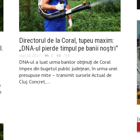
Directorul de la Coral, tupeu maxim:
l.
„DNA-ul pierde timpul pe banii noștri”
mai 10, 2017
0
758
DNA-ul a luat urma banilor obținuți de Coral
Impex din bugetul public județean, în urma unei
presupuse mite – transmit sursele Actual de
Cluj. Concret,…
e
e
[