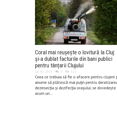
Coral mai reușește o lovitură la Cluj:
și-a dublat facturile din bani publici
pentru tânțarii Clujului
iul. 06, 2016
0
521
Ceea ce trebuia să fie o afacere pentru clujeni ș
anume să plătescă mai puțin pentru deratizarea
dezinsecția și dezifecția orașului, se dovedește
acum un…