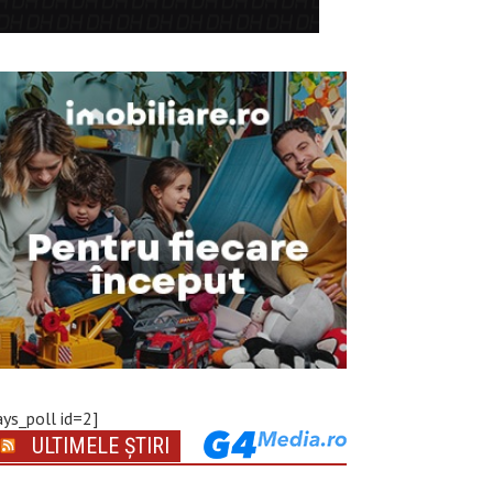
ays_poll id=2]
ULTIMELE ȘTIRI