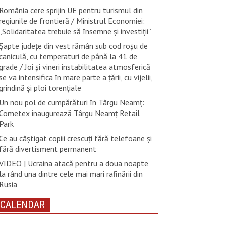
România cere sprijin UE pentru turismul din
regiunile de frontieră / Ministrul Economiei:
„Solidaritatea trebuie să însemne și investiții”
Șapte județe din vest rămân sub cod roșu de
caniculă, cu temperaturi de până la 41 de
grade / Joi și vineri instabilitatea atmosferică
se va intensifica în mare parte a țării, cu vijelii,
grindină și ploi torențiale
Un nou pol de cumpărături în Târgu Neamț:
Cometex inaugurează Târgu Neamț Retail
Park
Ce au câștigat copiii crescuți fără telefoane și
fără divertisment permanent
VIDEO | Ucraina atacă pentru a doua noapte
la rând una dintre cele mai mari rafinării din
Rusia
CALENDAR