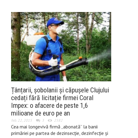
Țânțarii, șobolanii și căpușele Clujului
cedați fără licitație firmei Coral
Impex: o afacere de peste 1,6
milioane de euro pe an
feb. 22, 2015
3
2582
Cea mai longevivă firmă „abonată” la banii
primăriei pe partea de dezinsecție, dezinfecție și