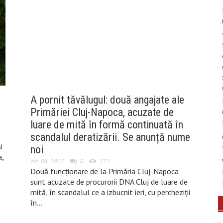
A pornit tăvălugul: două angajate ale
Primăriei Cluj-Napoca, acuzate de
luare de mită în formă continuată în
scandalul deratizării. Se anunță nume
i
noi
,
oct. 08, 2015
0
772
Două funcționare de la Primăria Cluj-Napoca
sunt acuzate de procurorii DNA Cluj de luare de
mită, în scandalul ce a izbucnit ieri, cu percheziții
în…