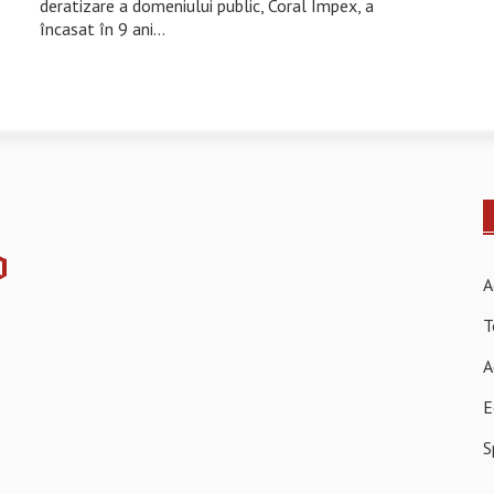
deratizare a domeniului public, Coral Impex, a
încasat în 9 ani…
A
T
A
E
S