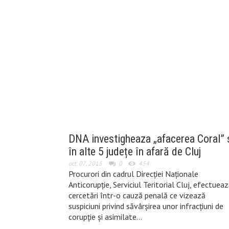
DNA investigheaza „afacerea Coral” 
în alte 5 județe în afară de Cluj
oct. 07, 2015
0
454
Procurori din cadrul Direcţiei Naţionale
Anticorupţie, Serviciul Teritorial Cluj, efectuea
cercetări într-o cauză penală ce vizează
suspiciuni privind săvârșirea unor infracţiuni de
corupție şi asimilate…