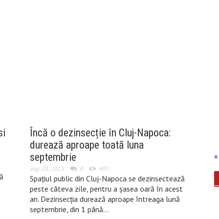
si
Încă o dezinsecție în Cluj-Napoca:
durează aproape toată luna
septembrie
« 
aug. 28, 2015
0
407
ză
Spațiul public din Cluj-Napoca se dezinsectează
peste câteva zile, pentru a șasea oară în acest
an. Dezinsecția durează aproape întreaga lună
septembrie, din 1 până…