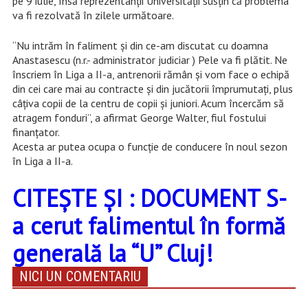
pe 9 iulie, însă reprezentanții Universității susțin că problema
va fi rezolvată în zilele următoare.
“Nu intrăm în faliment și din ce-am discutat cu doamna
Anastasescu (n.r.- administrator judiciar ) Pele va fi plătit. Ne
înscriem în Liga a II-a, antrenorii rămân și vom face o echipă
din cei care mai au contracte și din jucătorii împrumutați, plus
câțiva copii de la centru de copii și juniori. Acum încercăm să
atragem fonduri”, a afirmat George Walter, fiul fostului
finanțator.
Acesta ar putea ocupa o funcție de conducere în noul sezon
în Liga a II-a.
CITEȘTE ȘI : DOCUMENT S-
a cerut falimentul în formă
generală la “U” Cluj!
NICI UN COMENTARIU