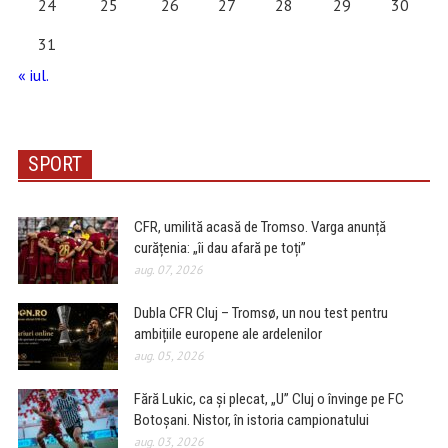
24
25
26
27
28
29
30
31
« iul.
SPORT
CFR, umilită acasă de Tromso. Varga anunță
curățenia: „îi dau afară pe toți”
aug. 07, 2026
Dubla CFR Cluj – Tromsø, un nou test pentru
ambițiile europene ale ardelenilor
aug. 05, 2026
Fără Lukic, ca și plecat, „U” Cluj o învinge pe FC
Botoșani. Nistor, în istoria campionatului
aug. 03, 2026