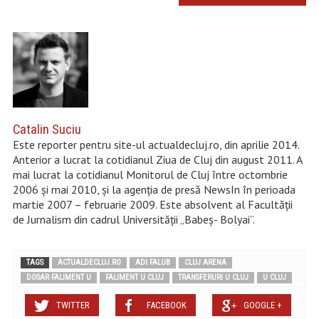
Catalin Suciu
Este reporter pentru site-ul actualdecluj.ro, din aprilie 2014.
Anterior a lucrat la cotidianul Ziua de Cluj din august 2011. A
mai lucrat la cotidianul Monitorul de Cluj între octombrie
2006 și mai 2010, şi la agenţia de presă NewsIn în perioada
martie 2007 – februarie 2009. Este absolvent al Facultății
de Jurnalism din cadrul Universităţii „Babeș- Bolyai”.
TAGS
ACTUALDECLUJ.RO
ADI FALUB
CLUJ ARENA
DOSAR FALIMENT U
FALIMENT U CLUJ
TRANSFERURI U CLUJ
U CLUJ
TWITTER
FACEBOOK
GOOGLE +