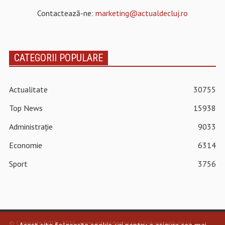
Contactează-ne:
marketing@actualdecluj.ro
CATEGORII POPULARE
Actualitate
30755
Top News
15938
Administrație
9033
Economie
6314
Sport
3756
© Copyright 2015 - 2026 - www.actualdecluj.ro.
Găzduire web de la