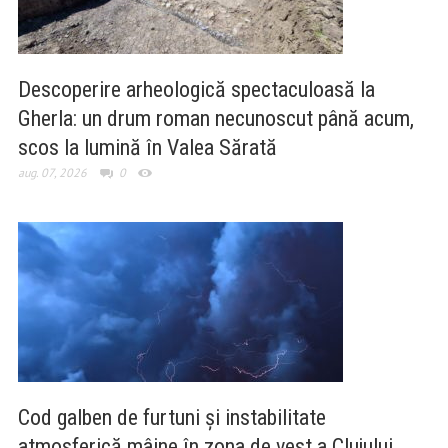
Descoperire arheologică spectaculoasă la
Gherla: un drum roman necunoscut până acum,
scos la lumină în Valea Sărată
aug. 07, 2026
0
Cod galben de furtuni și instabilitate
atmosferică mâine în zona de vest a Clujului