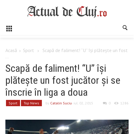
Acasă
Sport
Scapă de faliment! “U” își plătește un fost
...
Scapă de faliment! “U” își
plătește un fost jucător și se
înscrie în liga a doua
Sport
Top News
by
Catalin Suciu
- iul. 02, 2015
0
1286