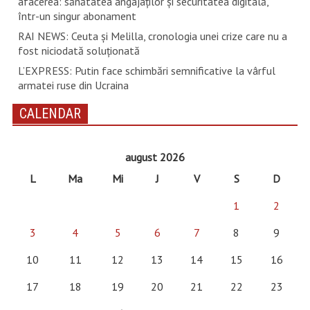
afacerea: sănătatea angajaților și securitatea digitală,
într-un singur abonament
RAI NEWS: Ceuta și Melilla, cronologia unei crize care nu a
fost niciodată soluționată
L’EXPRESS: Putin face schimbări semnificative la vârful
armatei ruse din Ucraina
CALENDAR
august 2026
L
Ma
Mi
J
V
S
D
1
2
3
4
5
6
7
8
9
10
11
12
13
14
15
16
17
18
19
20
21
22
23