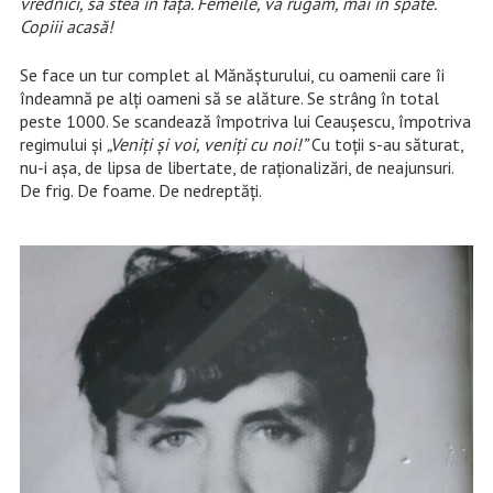
vrednici, să stea în față. Femeile, vă rugăm, mai în spate.
Copiii acasă!
Se face un tur complet al Mănășturului, cu oamenii care îi
îndeamnă pe alți oameni să se alăture. Se strâng în total
peste 1000. Se scandează împotriva lui Ceaușescu, împotriva
regimului și
„Veniți și voi, veniți cu noi!”
Cu toții s-au săturat,
nu-i așa, de lipsa de libertate, de raționalizări, de neajunsuri.
De frig. De foame. De nedreptăți.