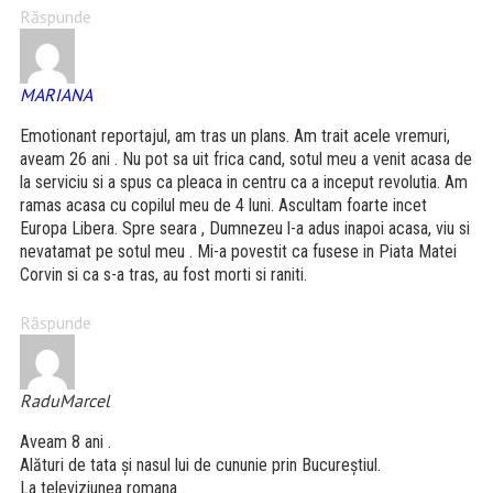
Răspunde
MARIANA
Emotionant reportajul, am tras un plans. Am trait acele vremuri,
aveam 26 ani . Nu pot sa uit frica cand, sotul meu a venit acasa de
la serviciu si a spus ca pleaca in centru ca a inceput revolutia. Am
ramas acasa cu copilul meu de 4 luni. Ascultam foarte incet
Europa Libera. Spre seara , Dumnezeu l-a adus inapoi acasa, viu si
nevatamat pe sotul meu . Mi-a povestit ca fusese in Piata Matei
Corvin si ca s-a tras, au fost morti si raniti.
Răspunde
RaduMarcel
Aveam 8 ani .
Alături de tata și nasul lui de cununie prin Bucureștiul.
La televiziunea romana .