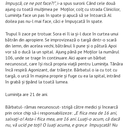
împușcă, ce ne pot face?!”
, i-a spus surorii. Când cele două
ajung cu toată mulțimea pe Moților, colț cu strada Clinicilor,
Luminița face un pas în spate și apucă să se întoarcă. Al
doilea pas nu-l mai face, căci e împușcată în spate.
Trupul îi zace pe trotuar. Sora ei îl ia și-l duce în curtea unui
bătrân din apropiere. Se improvizează o targă dintr-o scară
din lemn, din acelea vechi, bătrânul îi pune și o pătură. Apoi
vor să o ducă la un spital. Ajung până pe Moților la numărul
106, unde se trage în continuare. Aici apare un bărbat
necunoscut, care își riscă propria viață pentru Luminița. Tânăra
încă respiră. Agonizant, dar trăiește. Bărbatul o ia cu tot cu
targă, o urcă în mașina proprie și fuge cu ea la spital, intrând
în grabă și țipând la toată lumea.
Luminița are 21 de ani.
Bărbatul- rămas necunoscut- strigă către medici și încearcă
prin orice chip să-i responsabilizeze:
„E fiica mea de 16 ani,
salvați-o! Asta-i fiica mea, are 16 ani. Luați-o acum, că dacă
nu, vă ucid pe toți! O luați acuma, e grav,e împușcată! Nu