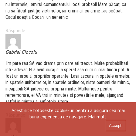
nu Internele, .emirul comandantului local probabil.Mare păcat, ca
nu sa făcut justiție victimelor, iar criminali cu arme ..au scăpat.
Cacul aceștia Cocan…un nenernic
Răspunde
Gabriel Ciocoiu
I’m pare rau SA vad drama prin care ati trecut. Multe probabilitati
intr- adevar. El a avut curaj si a sperat asa cum numai tinerii pot. A
fost un erou al propriilor sperante. Lasii ascunsi in spatele armelor,
in spatele uniformelor, in spatele ordinelor, niste oameni de mimic,
incapabili SA judece cu propria minte. Multumesc pentru
rememorare, el VA trai in minutes si povestirile mele, ajungand
astfel in mintea si sufletele altora.
Acest site foloseste cookie-uri pentru a asigura cea mai
Răspunde
buna experienta de navigare.
Mai mult
Accept!