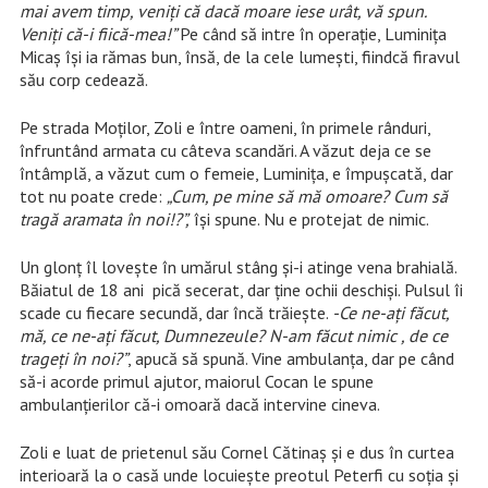
mai avem timp, veniți că dacă moare iese urât, vă spun.
Veniți că-i fiică-mea!”
Pe când să intre în operație, Luminița
Micaș își ia rămas bun, însă, de la cele lumești, fiindcă firavul
său corp cedează.
Pe strada Moților, Zoli e între oameni, în primele rânduri,
înfruntând armata cu câteva scandări. A văzut deja ce se
întâmplă, a văzut cum o femeie, Luminița, e împușcată, dar
tot nu poate crede:
„Cum, pe mine să mă omoare? Cum să
tragă aramata în noi!?”,
își spune. Nu e protejat de nimic.
Un glonț îl lovește în umărul stâng și-i atinge vena brahială.
Băiatul de 18 ani pică secerat, dar ține ochii deschiși. Pulsul îi
scade cu fiecare secundă, dar încă trăiește.
-Ce ne-ați făcut,
mă, ce ne-ați făcut, Dumnezeule? N-am făcut nimic , de ce
trageți în noi?”
, apucă să spună. Vine ambulanța, dar pe când
să-i acorde primul ajutor, maiorul Cocan le spune
ambulanțierilor că-i omoară dacă intervine cineva.
Zoli e luat de prietenul său Cornel Cătinaș și e dus în curtea
interioară la o casă unde locuiește preotul Peterfi cu soția și