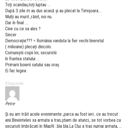
Toți scandau,toți luptau …
După 3 zile m au dus acasă și au plecat la Timișoara….
Mulți au murit ,rănit, noi nu.
Dar în final ….
Cine cu ce sa ales ?
Sincer .
Democrație??? = România vanduta la fier vechi.tineretul
( milioane) plecați dincolo.
Comuniștii copii lor, securistii
în fruntea statului …
Primarii boierii satului sau oraș
Ei fac legea .
Răspunde
Petre
Și eu am trăit acele evenimente ,parca au fost ieri…ce au trecut
anii.Bineinteles xa armata a tras,știam de atunci,..se tot vorbea ca
securiști îmbrăcați în MapN ..bla bla.La Cluj a tras numai armata, …