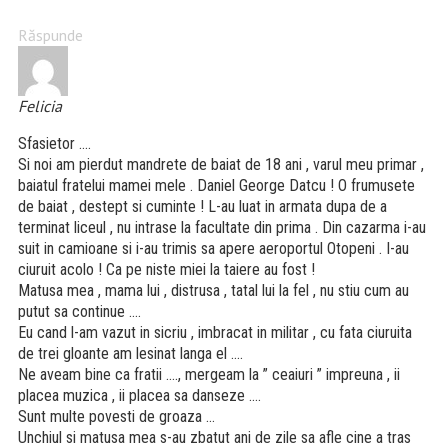
Răspunde
Felicia
Sfasietor ….
Si noi am pierdut mandrete de baiat de 18 ani , varul meu primar ,
baiatul fratelui mamei mele . Daniel George Datcu ! O frumusete
de baiat , destept si cuminte ! L-au luat in armata dupa de a
terminat liceul , nu intrase la facultate din prima . Din cazarma i-au
suit in camioane si i-au trimis sa apere aeroportul Otopeni . I-au
ciuruit acolo ! Ca pe niste miei la taiere au fost !
Matusa mea , mama lui , distrusa , tatal lui la fel , nu stiu cum au
putut sa continue ….
Eu cand l-am vazut in sicriu , imbracat in militar , cu fata ciuruita
de trei gloante am lesinat langa el ….
Ne aveam bine ca fratii …., mergeam la ” ceaiuri ” impreuna , ii
placea muzica , ii placea sa danseze ….
Sunt multe povesti de groaza …
Unchiul si matusa mea s-au zbatut ani de zile sa afle cine a tras