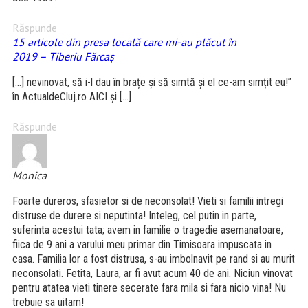
Răspunde
15 articole din presa locală care mi-au plăcut în
2019 – Tiberiu Fărcaş
[…] nevinovat, să i-l dau în brațe și să simtă și el ce-am simțit eu!”
în ActualdeCluj.ro AICI și […]
Răspunde
Monica
Foarte dureros, sfasietor si de neconsolat! Vieti si familii intregi
distruse de durere si neputinta! Inteleg, cel putin in parte,
suferinta acestui tata; avem in familie o tragedie asemanatoare,
fiica de 9 ani a varului meu primar din Timisoara impuscata in
casa. Familia lor a fost distrusa, s-au imbolnavit pe rand si au murit
neconsolati. Fetita, Laura, ar fi avut acum 40 de ani. Niciun vinovat
pentru atatea vieti tinere secerate fara mila si fara nicio vina! Nu
trebuie sa uitam!