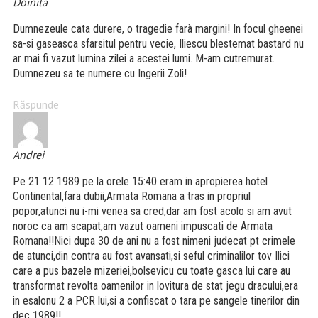
Doinita
Dumnezeule cata durere, o tragedie farà margini! In focul gheenei
sa-si gaseasca sfarsitul pentru vecie, Iliescu blestemat bastard nu
ar mai fi vazut lumina zilei a acestei lumi. M-am cutremurat.
Dumnezeu sa te numere cu Ingerii Zoli!
Răspunde
Andrei
Pe 21 12 1989 pe la orele 15:40 eram in apropierea hotel
Continental,fara dubii,Armata Romana a tras in propriul
popor,atunci nu i-mi venea sa cred,dar am fost acolo si am avut
noroc ca am scapat,am vazut oameni impuscati de Armata
Romana!!Nici dupa 30 de ani nu a fost nimeni judecat pt crimele
de atunci,din contra au fost avansati,si seful criminalilor tov Ilici
care a pus bazele mizeriei,bolsevicu cu toate gasca lui care au
transformat revolta oamenilor in lovitura de stat jegu dracului,era
in esalonu 2 a PCR lui,si a confiscat o tara pe sangele tinerilor din
dec 1989!!