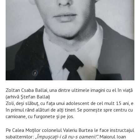
Zoltan Csaba Ballai, una dintre ultimele imagini cu el în viață
(arhivă Ștefan Ballai)
Zoli, deși slăbuț, cu fața unui adolescent de cel mult 15 ani, e
în primul rând alături de alți tineri. Se pornește spre centru cu
camioane, cu furgonete și pe jos.
Pe Calea Moților colonelul Valeriu Burtea le face instructajul
subalternilor:
„Împușcați-i că nu-s oameni!”.
Maiorul Ioan