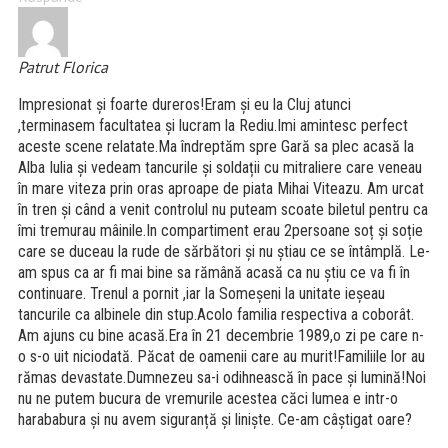
Patrut Florica
Impresionat și foarte dureros!Eram și eu la Cluj atunci
,terminasem facultatea și lucram la Rediu.Imi amintesc perfect
aceste scene relatate.Ma îndreptăm spre Gară sa plec acasă la
Alba Iulia și vedeam tancurile și soldații cu mitraliere care veneau
în mare viteza prin oras aproape de piata Mihai Viteazu. Am urcat
în tren și când a venit controlul nu puteam scoate biletul pentru ca
îmi tremurau mâinile.In compartiment erau 2persoane soț și soție
care se duceau la rude de sărbători și nu știau ce se întâmplă. Le-
am spus ca ar fi mai bine sa rămână acasă ca nu știu ce va fi în
continuare. Trenul a pornit ,iar la Someșeni la unitate ieșeau
tancurile ca albinele din stup.Acolo familia respectiva a coborât.
Am ajuns cu bine acasă.Era în 21 decembrie 1989,o zi pe care n-
o s-o uit niciodată. Păcat de oamenii care au murit!Familiile lor au
rămas devastate.Dumnezeu sa-i odihnească în pace și lumină!Noi
nu ne putem bucura de vremurile acestea căci lumea e intr-o
harababura și nu avem siguranță și liniște. Ce-am câștigat oare?