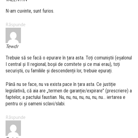
N-am cuvinte, sunt furios.
Răspunde
Tewdr
Trebuie să se facă o epurare în țara asta. Toți comuniștii (eșalonul
I central și II regional; boșii de comitete și ce mai erau), toți
securiștii, cu familiile și descendenții lor, trebuie epurați.
Până nu se face, nu va exista pace în țara asta. Ce justiție
legislativă, că aia are „termen de garanție/expirare” (prescriere) a
faptelor, a pactului faustian. Nu, nu, nu, nu, nu, nu, nu… iertarea e
pentru oi și oameni sclavi/slabi.
Răspunde