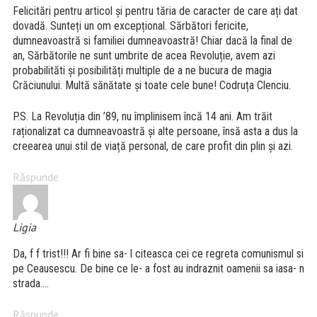
Felicitări pentru articol și pentru tăria de caracter de care ați dat
dovadă. Sunteți un om excepțional. Sărbători fericite,
dumneavoastră si familiei dumneavoastră! Chiar dacă la final de
an, Sărbătorile ne sunt umbrite de acea Revoluție, avem azi
probabilităti și posibilități multiple de a ne bucura de magia
Crăciunului. Multă sănătate și toate cele bune! Codruța Clenciu.
P.S. La Revoluția din ’89, nu împlinisem încă 14 ani. Am trăit
raționalizat ca dumneavoastră și alte persoane, însă asta a dus la
creearea unui stil de viață personal, de care profit din plin și azi.
Răspunde
Ligia
Da, f f trist!!! Ar fi bine sa- l citeasca cei ce regreta comunismul si
pe Ceausescu. De bine ce le- a fost au indraznit oamenii sa iasa- n
strada….
Răspunde