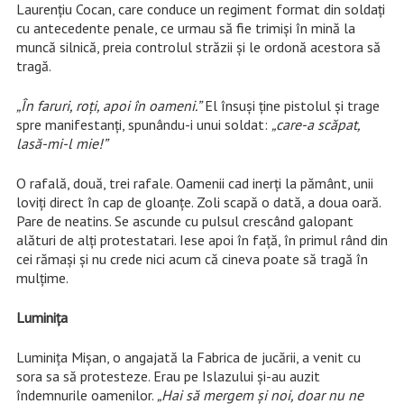
Laurențiu Cocan, care conduce un regiment format din soldați
cu antecedente penale, ce urmau să fie trimiși în mină la
muncă silnică, preia controlul străzii și le ordonă acestora să
tragă.
„În faruri, roți, apoi în oameni.”
El însuși ține pistolul și trage
spre manifestanți, spunându-i unui soldat:
„care-a scăpat,
lasă-mi-l mie!”
O rafală, două, trei rafale. Oamenii cad inerți la pământ, unii
loviți direct în cap de gloanțe. Zoli scapă o dată, a doua oară.
Pare de neatins. Se ascunde cu pulsul crescând galopant
alături de alți protestatari. Iese apoi în față, în primul rând din
cei rămași și nu crede nici acum că cineva poate să tragă în
mulțime.
Luminița
Luminița Mișan, o angajată la Fabrica de jucării, a venit cu
sora sa să protesteze. Erau pe Islazului și-au auzit
îndemnurile oamenilor.
„Hai să mergem și noi, doar nu ne