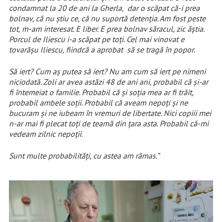
condamnat la 20 de ani la Gherla, dar o scăpat că-i prea
bolnav, că nu știu ce, că nu suportă detenția. Am fost peste
tot, m-am interesat. E liber. E prea bolnav săracul, zic ăștia.
Porcul de Iliescu i-a scăpat pe toți. Cel mai vinovat e
tovarășu Iliescu, fiindcă a aprobat să se tragă în popor.
Să iert? Cum aș putea să iert? Nu am cum să iert pe nimeni
niciodată. Zoli ar avea astăzi 48 de ani ani, probabil că și-ar
fi întemeiat o familie. Probabil că și soția mea ar fi trăit,
probabil ambele soții. Probabil că aveam nepoți și ne
bucuram și ne iubeam în vremuri de libertate. Nici copiii mei
n-ar mai fi plecat toți de teamă din țara asta. Probabil că-mi
vedeam zilnic nepoții.
Sunt multe probabilități, cu astea am rămas.”