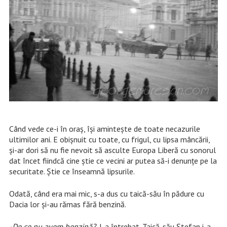
Când vede ce-i în oraș, își amintește de toate necazurile
ultimilor ani. E obișnuit cu toate, cu frigul, cu lipsa mâncării,
și-ar dori să nu fie nevoit să asculte Europa Liberă cu sonorul
dat încet fiindcă cine știe ce vecini ar putea să-i denunțe pe la
securitate. Știe ce înseamnă lipsurile.
Odată, când era mai mic, s-a dus cu taică-său în pădure cu
Dacia lor și-au rămas fără benzină.
-De ce nu avem benzină?
, l-a întrebat. Taică-său Ștefan i-a