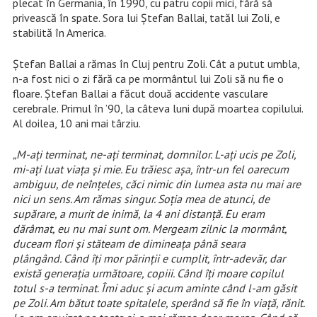
plecat în Germania, în 1990, cu patru copii mici, fără să
privească în spate. Sora lui Ștefan Ballai, tatăl lui Zoli, e
stabilită în America.
Ștefan Ballai a rămas în Cluj pentru Zoli. Cât a putut umbla,
n-a fost nici o zi fără ca pe mormântul lui Zoli să nu fie o
floare. Ștefan Ballai a făcut două accidente vasculare
cerebrale. Primul în ’90, la câteva luni după moartea copilului.
Al doilea, 10 ani mai târziu.
„M-ați terminat, ne-ați terminat, domnilor. L-ați ucis pe Zoli,
mi-ați luat viața și mie. Eu trăiesc așa, într-un fel oarecum
ambiguu, de neînțeles, căci nimic din lumea asta nu mai are
nici un sens. Am rămas singur. Soția mea de atunci, de
supărare, a murit de inimă, la 4 ani distanță. Eu eram
dărâmat, eu nu mai sunt om. Mergeam zilnic la mormânt,
duceam flori și stăteam de dimineața până seara
plângând. Când îți mor părinții e cumplit, într-adevăr, dar
există generația următoare, copiii. Când îți moare copilul
totul s-a terminat. Îmi aduc și acum aminte când l-am găsit
pe Zoli. Am bătut toate spitalele, sperând să fie în viață, rănit.