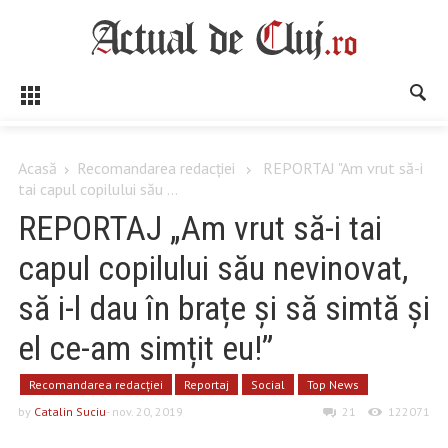
Acasă
Recomandarea redacției
REPORTAJ "Am vrut să-i
tai capul copilului său ...
REPORTAJ „Am vrut să-i tai
capul copilului său nevinovat,
să i-l dau în brațe și să simtă și
el ce-am simțit eu!”
Recomandarea redacției
Reportaj
Social
Top News
by
Catalin Suciu
- nov. 20, 2019
21
122071