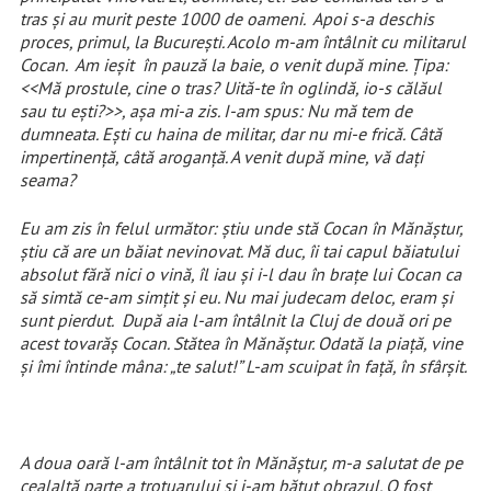
tras și au murit peste 1000 de oameni. Apoi s-a deschis
proces, primul, la București. Acolo m-am întâlnit cu militarul
Cocan. Am ieșit în pauză la baie, o venit după mine. Țipa:
<<Mă prostule, cine o tras? Uită-te în oglindă, io-s călăul
sau tu ești?>>, așa mi-a zis. I-am spus: Nu mă tem de
dumneata. Ești cu haina de militar, dar nu mi-e frică. Câtă
impertinență, câtă aroganță. A venit după mine, vă dați
seama?
Eu am zis în felul următor: știu unde stă Cocan în Mănăștur,
știu că are un băiat nevinovat. Mă duc, îi tai capul băiatului
absolut fără nici o vină, îl iau și i-l dau în brațe lui Cocan ca
să simtă ce-am simțit și eu. Nu mai judecam deloc, eram și
sunt pierdut. După aia l-am întâlnit la Cluj de două ori pe
acest tovarăș Cocan. Stătea în Mănăștur. Odată la piață, vine
și îmi întinde mâna: „te salut!” L-am scuipat în față, în sfârșit.
A doua oară l-am întâlnit tot în Mănăștur, m-a salutat de pe
cealaltă parte a trotuarului și i-am bătut obrazul. O fost