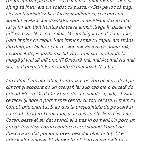
Le-am epuizat pe toate și-a mai rămas doar morga. Când să
ajung să intru, era un soldat cu pușca. <<Stai pe loc că trag,
aici vin teroriștii!>>.Și-a încărcat mitraliera, și acum aud
sunetul acela și a îndreptat-o spre mine. M-am dus în fața
lui și mi-am lipit fruntea de țeava armei: „trage în pizda mă-
tii!”, i-am zis. N-a spus nimic. Mi-am băgat capul și mai tare,
l-am împins cu capul, i-am împins arma cu capul, am strâns
din dinți, am închis ochii și i-am mai zis o dată: „Trage, mă,
nenorocitule, în pizda mă-tii! Vin să-mi iau copilul de la
morgă și vrei să mă omori? Omoară-mă, mă! Acuma! Nu mai
sta, sunt pregătit! Eram foarte demoralizat. N-o tras.
Am intrat. Cum am intrat, l-am văzut pe Zoli pe jos culcat pe
ciment și acoperit cu un cearșaf, iar sub cap era o bucată de
grindă. Mi s-a făcut rău. El s-o dus la mamă-sa, măi, să vadă
ce face! Și apoi o pornit spre centru cu toți ceilalți. O mers cu
Cornel, prietenul lui. S-au dus la președintele de pe scară și-
au cerut steaguri. Le-au luat, s-au dus cu ele. Porcu ăsta de
Cocan, peste el au dat atunci, el a tras în oameni. Un porc, un
gunoi. Tovarășu Cocan conducea acei soldați. Porcul de
Iliescu a anulat primul proces, le-a dat liber la toți. El e
principalul vinovat. El, domnule, el! Sub comanda lui s-a