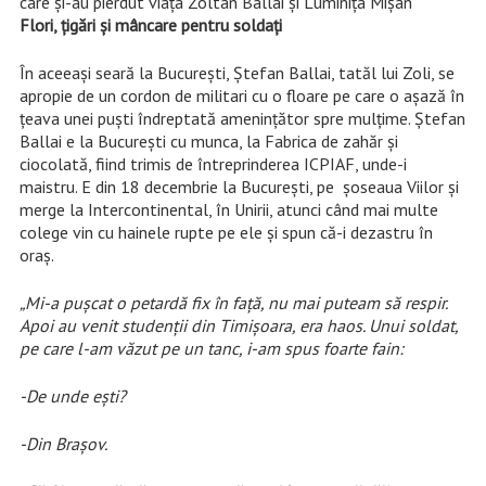
care și-au pierdut viața Zoltan Ballai și Luminița Mișan
Flori, țigări și mâncare pentru soldați
În aceeași seară la București, Ștefan Ballai, tatăl lui Zoli, se
apropie de un cordon de militari cu o floare pe care o așază în
țeava unei puști îndreptată amenințător spre mulțime. Ștefan
Ballai e la București cu munca, la Fabrica de zahăr și
ciocolată, fiind trimis de întreprinderea ICPIAF, unde-i
maistru. E din 18 decembrie la București, pe șoseaua Viilor și
merge la Intercontinental, în Unirii, atunci când mai multe
colege vin cu hainele rupte pe ele și spun că-i dezastru în
oraș.
„Mi-a pușcat o petardă fix în față, nu mai puteam să respir.
Apoi au venit studenții din Timișoara, era haos. Unui soldat,
pe care l-am văzut pe un tanc, i-am spus foarte fain:
-De unde ești?
-Din Brașov.