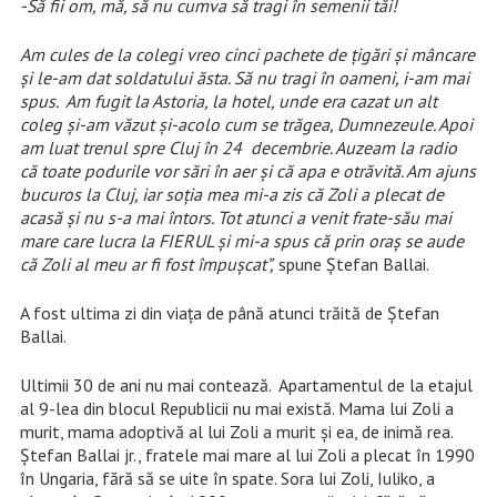
-Să fii om, mă, să nu cumva să tragi în semenii tăi!
Am cules de la colegi vreo cinci pachete de țigări și mâncare
și le-am dat soldatului ăsta. Să nu tragi în oameni, i-am mai
spus. Am fugit la Astoria, la hotel, unde era cazat un alt
coleg și-am văzut și-acolo cum se trăgea, Dumnezeule. Apoi
am luat trenul spre Cluj în 24 decembrie. Auzeam la radio
că toate podurile vor sări în aer și că apa e otrăvită. Am ajuns
bucuros la Cluj, iar soția mea mi-a zis că Zoli a plecat de
acasă și nu s-a mai întors. Tot atunci a venit frate-său mai
mare care lucra la FIERUL și mi-a spus că prin oraș se aude
că Zoli al meu ar fi fost împușcat”,
spune Ștefan Ballai.
A fost ultima zi din viața de până atunci trăită de Ștefan
Ballai.
Ultimii 30 de ani nu mai contează. Apartamentul de la etajul
al 9-lea din blocul Republicii nu mai există. Mama lui Zoli a
murit, mama adoptivă al lui Zoli a murit și ea, de inimă rea.
Ștefan Ballai jr., fratele mai mare al lui Zoli a plecat în 1990
în Ungaria, fără să se uite în spate. Sora lui Zoli, Iuliko, a