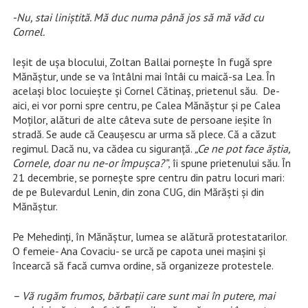
-Nu, stai liniștită. Mă duc numa până jos să mă văd cu
Cornel.
Ieșit de ușa blocului, Zoltan Ballai pornește în fugă spre
Mănăștur, unde se va întâlni mai întâi cu maică-sa Lea. În
același bloc locuiește și Cornel Cătinaș, prietenul său. De-
aici, ei vor porni spre centru, pe Calea Mănăștur și pe Calea
Moților, alături de alte câteva sute de persoane ieșite în
stradă. Se aude că Ceaușescu ar urma să plece. Că a căzut
regimul. Dacă nu, va cădea cu siguranță.
„Ce ne pot face ăștia,
Cornele, doar nu ne-or împușca?”
, îi spune prietenului său. În
21 decembrie, se pornește spre centru din patru locuri mari:
de pe Bulevardul Lenin, din zona CUG, din Mărăști și din
Mănăștur.
Pe Mehedinți, în Mănăștur, lumea se alătură protestatarilor.
O femeie- Ana Covaciu- se urcă pe capota unei mașini și
încearcă să facă cumva ordine, să organizeze protestele.
– Vă rugăm frumos, bărbații care sunt mai în putere, mai