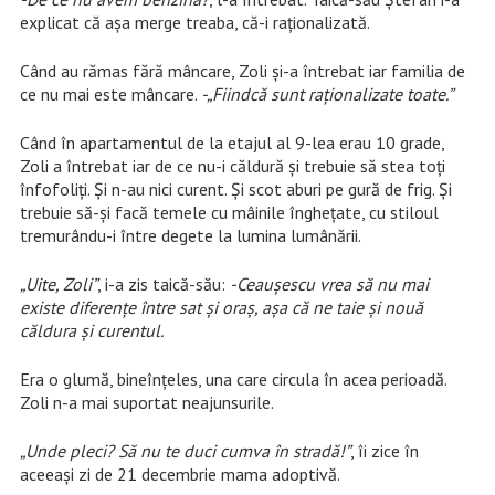
explicat că așa merge treaba, că-i raționalizată.
Când au rămas fără mâncare, Zoli și-a întrebat iar familia de
ce nu mai este mâncare.
-„Fiindcă sunt raționalizate toate.”
Când în apartamentul de la etajul al 9-lea erau 10 grade,
Zoli a întrebat iar de ce nu-i căldură și trebuie să stea toți
înfofoliți. Și n-au nici curent. Și scot aburi pe gură de frig. Și
trebuie să-și facă temele cu mâinile înghețate, cu stiloul
tremurându-i între degete la lumina lumânării.
„Uite, Zoli”
, i-a zis taică-său:
-Ceaușescu vrea să nu mai
existe diferențe între sat și oraș, așa că ne taie și nouă
căldura și curentul.
Era o glumă, bineînțeles, una care circula în acea perioadă.
Zoli n-a mai suportat neajunsurile.
„Unde pleci? Să nu te duci cumva în stradă!”
, îi zice în
aceeași zi de 21 decembrie mama adoptivă.