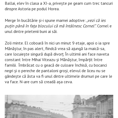
Ballai, elev în clasa a XI-a, privește pe geam cum trec tancuri
dinspre Astoria pe podul Horea.
Merge în bucătărie și-i spune mamei adoptive:
„vezi că ies
puțin până în fața blocului că mă întâlnesc Cornel”
. Cornel e
unul dintre prietenii buni ai săi.
Zoli minte. El coboară în nici un minut 9 etaje, apoi o ia spre
Mănăștur, în pas alert, fiindcă vrea să ajungă la maică-sa,
care locuiește singură după divorț. În ultimii ani face naveta
constant între Mihai Viteazu și Mănăștur, împărțit între
familii. Îmbrăcat cu o geacă de culoare închisă, cu bocanci
negri și o pereche de pantaloni groși, elevul de liceu nu se
gândește că ăsta va fi unul dintre ultimele drumuri pe care le
va face. N-are cum să creadă așa ceva.