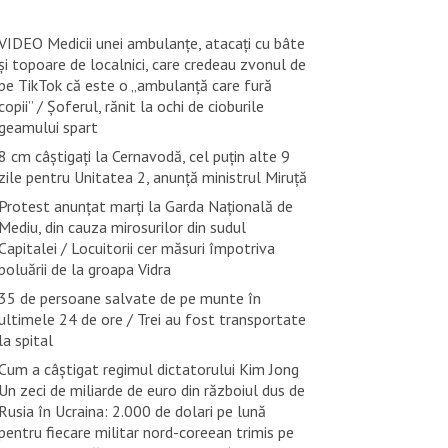
VIDEO Medicii unei ambulanțe, atacați cu bâte
și topoare de localnici, care credeau zvonul de
pe TikTok că este o „ambulanță care fură
copii” / Șoferul, rănit la ochi de cioburile
geamului spart
8 cm câștigați la Cernavodă, cel puțin alte 9
zile pentru Unitatea 2, anunță ministrul Miruță
Protest anunțat marți la Garda Națională de
Mediu, din cauza mirosurilor din sudul
Capitalei / Locuitorii cer măsuri împotriva
poluării de la groapa Vidra
35 de persoane salvate de pe munte în
ultimele 24 de ore / Trei au fost transportate
la spital
Cum a câștigat regimul dictatorului Kim Jong
Un zeci de miliarde de euro din războiul dus de
Rusia în Ucraina: 2.000 de dolari pe lună
pentru fiecare militar nord-coreean trimis pe