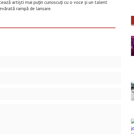
tează artişti mai puţin cunoscuţi cu o voce şi un talent
devărată rampă de lansare.