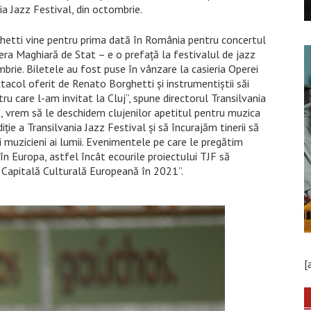
ia Jazz Festival, din octombrie.
hetti vine pentru prima dată în România pentru concertul
era Maghiară de Stat – e o prefaţă la festivalul de jazz
brie. Biletele au fost puse în vânzare la casieria Operei
ctacol oferit de Renato Borghetti și instrumentiștii săi
u care l-am invitat la Cluj”, spune directorul Transilvania
, vrem să le deschidem clujenilor apetitul pentru muzica
ție a Transilvania Jazz Festival și să încurajăm tinerii să
i muzicieni ai lumii. Evenimentele pe care le pregătim
în Europa, astfel încât ecourile proiectului TJF să
t Capitală Culturală Europeană în 2021”.
[