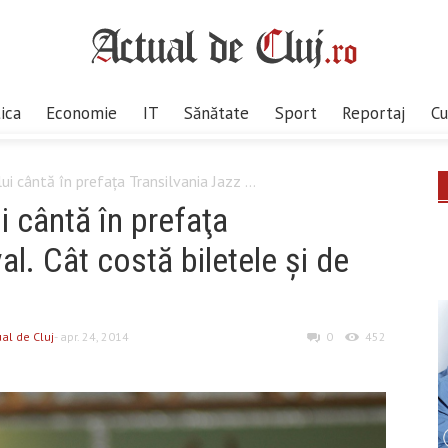
tica
Economie
IT
Sănătate
Sport
Reportaj
Cu
i cântă în prefaţa Transilvania Jazz ...
 cântă în prefaţa
al. Cât costă biletele şi de
al de Cluj
- apr. 24, 2014
0
452