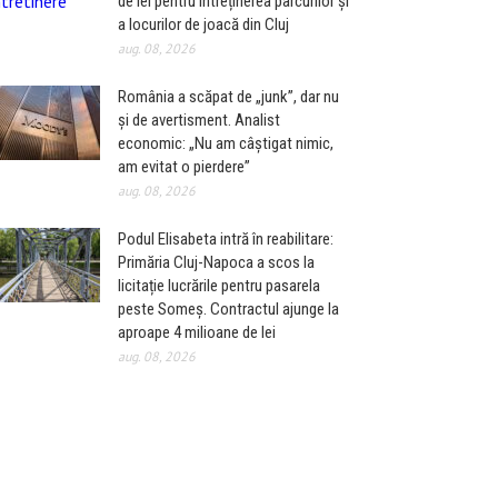
de lei pentru întreținerea parcurilor și
a locurilor de joacă din Cluj
aug. 08, 2026
România a scăpat de „junk”, dar nu
și de avertisment. Analist
economic: „Nu am câștigat nimic,
am evitat o pierdere”
aug. 08, 2026
Podul Elisabeta intră în reabilitare:
Primăria Cluj-Napoca a scos la
licitație lucrările pentru pasarela
peste Someș. Contractul ajunge la
aproape 4 milioane de lei
aug. 08, 2026