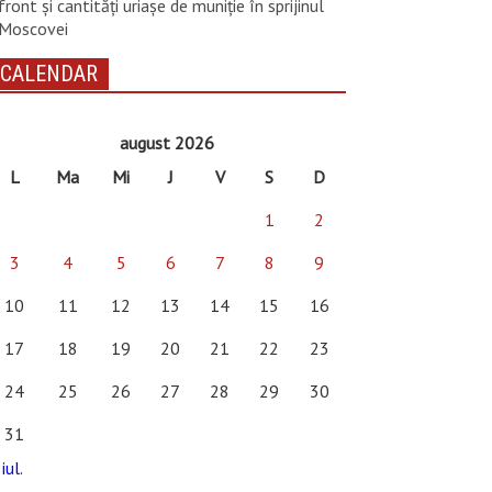
front și cantități uriașe de muniție în sprijinul
Moscovei
CALENDAR
august 2026
L
Ma
Mi
J
V
S
D
1
2
3
4
5
6
7
8
9
10
11
12
13
14
15
16
17
18
19
20
21
22
23
24
25
26
27
28
29
30
31
iul.