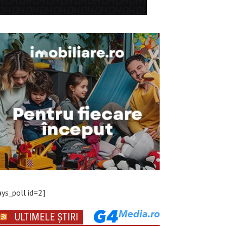
ays_poll id=2]
ULTIMELE ȘTIRI