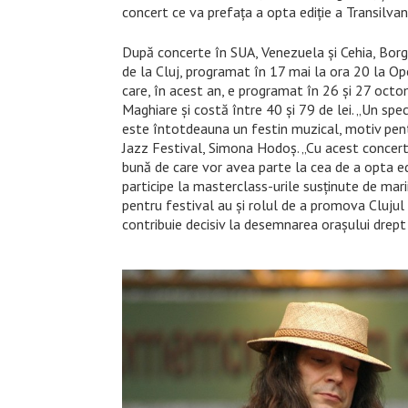
concert ce va prefaţa a opta ediţie a Transilvan
După concerte în SUA, Venezuela şi Cehia, Borg
de la Cluj, programat în 17 mai la ora 20 la Op
care, în acest an, e programat în 26 şi 27 octom
Maghiare şi costă între 40 şi 79 de lei. „Un spe
este întotdeauna un festin muzical, motiv pentr
Jazz Festival, Simona Hodoş. „Cu acest concert
bună de care vor avea parte la cea de a opta edi
participe la masterclass-urile susținute de mari
pentru festival au și rolul de a promova Clujul 
contribuie decisiv la desemnarea orașului drep