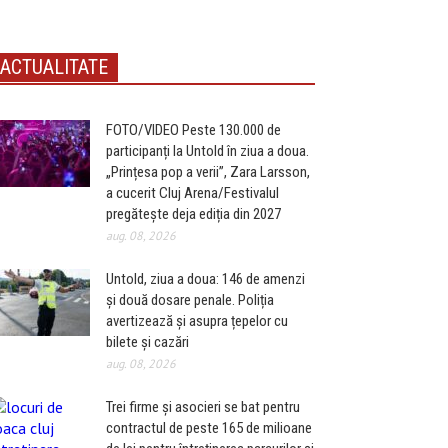
ACTUALITATE
FOTO/VIDEO Peste 130.000 de
participanți la Untold în ziua a doua.
„Prințesa pop a verii”, Zara Larsson,
a cucerit Cluj Arena/Festivalul
pregătește deja ediția din 2027
aug. 08, 2026
Untold, ziua a doua: 146 de amenzi
și două dosare penale. Poliția
avertizează și asupra țepelor cu
bilete și cazări
aug. 08, 2026
Trei firme și asocieri se bat pentru
contractul de peste 165 de milioane