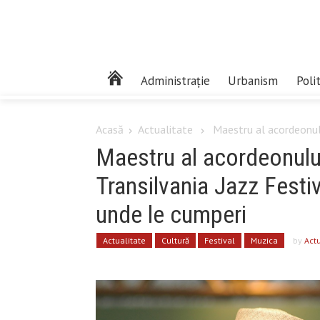
Administrație
Urbanism
Poli
Acasă
Actualitate
Maestru al acordeonulu
Maestru al acordeonului
Transilvania Jazz Festiv
unde le cumperi
Actualitate
Cultură
Festival
Muzica
by
Actu