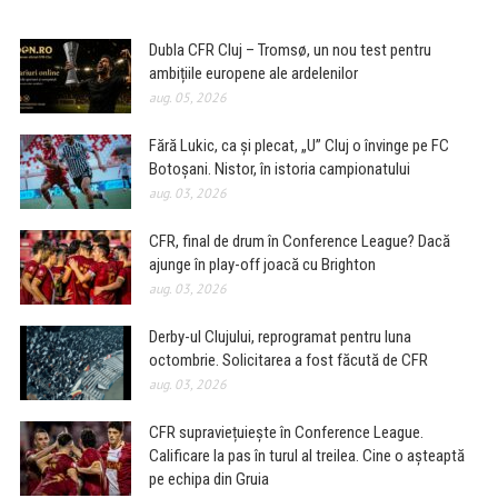
Dubla CFR Cluj – Tromsø, un nou test pentru
ambițiile europene ale ardelenilor
aug. 05, 2026
Fără Lukic, ca și plecat, „U” Cluj o învinge pe FC
Botoșani. Nistor, în istoria campionatului
aug. 03, 2026
CFR, final de drum în Conference League? Dacă
ajunge în play-off joacă cu Brighton
aug. 03, 2026
Derby-ul Clujului, reprogramat pentru luna
octombrie. Solicitarea a fost făcută de CFR
aug. 03, 2026
CFR supraviețuiește în Conference League.
Calificare la pas în turul al treilea. Cine o așteaptă
pe echipa din Gruia