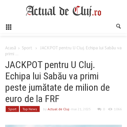
Acasă
Sport
JACKPOT pentru U Cluj. Echipa lui Sabău va
primi ...
JACKPOT pentru U Cluj.
Echipa lui Sabău va primi
peste jumătate de milion de
euro de la FRF
Sport
Top News
by
Actual de Cluj
- mai 21, 2025
0
1066