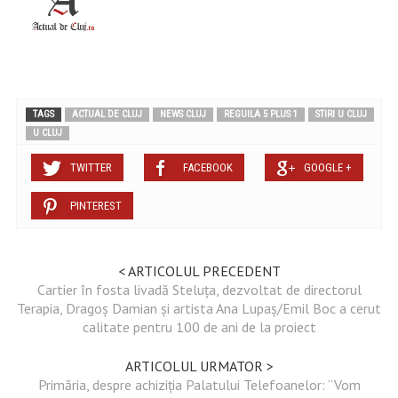
TAGS
ACTUAL DE CLUJ
NEWS CLUJ
REGUILA 5 PLUS 1
STIRI U CLUJ
U CLUJ
TWITTER
FACEBOOK
GOOGLE +
PINTEREST
< ARTICOLUL PRECEDENT
Cartier în fosta livadă Steluța, dezvoltat de directorul
Terapia, Dragoș Damian și artista Ana Lupaș/Emil Boc a cerut
calitate pentru 100 de ani de la proiect
ARTICOLUL URMATOR >
Primăria, despre achiziția Palatului Telefoanelor: “Vom