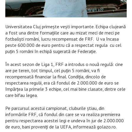
Universitatea Cluj primește vești importante. Echipa clujeană
a fost una dintre formațiile care au mizat meci de meci pe
fotbaliști români, lucru recompensat de FRF. U va încasa
peste 600.000 de euro pentru că a respectat regula cu cel
puțin 5 români în echipă sugerată de Federație.
În acest sezon de Liga 1, FRF a introdus o nouă regulă: cine
are pe teren, tot timpul, cel puțin 5 români, va fi
recompensată financiar la final. Condiția, dincolo de
respectarea regulii, era că fondul de 2.000.000 de euro se
împărțea la primele 3 echipe, cel mai bine clasate, dintre cele
care bifau legea.
Pe parcursul acestui campionat, cluburile știau, din
informările FRF, că fondul din care se va realiza premierea
pentru respectarea acestei legi e undeva în jur de 2.000.000
de euro, bani proveniți de la UEFA, informează golazo.ro.