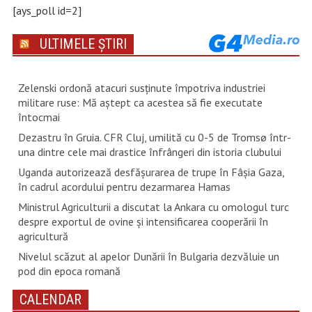
[ays_poll id=2]
ULTIMELE ȘTIRI
Zelenski ordonă atacuri susţinute împotriva industriei
militare ruse: Mă aştept ca acestea să fie executate
întocmai
Dezastru în Gruia. CFR Cluj, umilită cu 0-5 de Tromsø într-
una dintre cele mai drastice înfrângeri din istoria clubului
Uganda autorizează desfăşurarea de trupe în Fâşia Gaza,
în cadrul acordului pentru dezarmarea Hamas
Ministrul Agriculturii a discutat la Ankara cu omologul turc
despre exportul de ovine și intensificarea cooperării în
agricultură
Nivelul scăzut al apelor Dunării în Bulgaria dezvăluie un
pod din epoca romană
CALENDAR