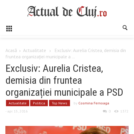
Acasă
Actualitate
Exclusiv: Aurelia Cristea, demisia din
fruntea organizației municipale a ...
Exclusiv: Aurelia Cristea,
demisia din fruntea
organizației municipale a PSD
Actualitate
Politica
Top News
by
Cosmina Fernoaga
- apr. 15, 2016
0
1372