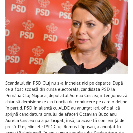
Scandalul din PSD Cluj nu s-a încheiat nici pe departe. După
ce a fost scoasă din cursa electorală, candidata PSD la
Primăria Cluj Napoca, deputatul Aurelia Cristea, intenționează
chiar să demisioneze din funcția de conducere pe care o deține
în partid. PSD în alianță cu ALDE au anunțat ieri, oficial, că
sprijnă candidatura omului de afaceri Octavian Buzoianu.
Aurelia Cristea nu a participat, însă, la această conferință de
presă. Președintele PSD Cluj, Remus Lăpușan, a anunțat în
această dimineață, în emisiunea jurnalistului Ciprian Aron, de