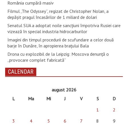
România cumpără masiv
Filmul „The Odyssey”, regizat de Christopher Nolan, a
depăşit pragul încasărilor de 1 miliard de dolari
Senatul SUA a adoptat noile sancţiuni împotriva Rusiei care
vizează în special industria hidrocarburilor
Imagini din timpul procedurii de scufundare a celor două
barje în Dunăre, în apropierea brațului Bala
Drona cu explozibil de la Leipzig: Moscova denunţă o
„provocare complet fabricată”
CALENDAR
august 2026
L
Ma
Mi
J
V
S
D
1
2
3
4
5
6
7
8
9