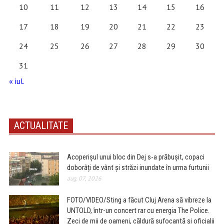
10
11
12
13
14
15
16
17
18
19
20
21
22
23
24
25
26
27
28
29
30
31
« iul.
ACTUALITATE
Acoperișul unui bloc din Dej s-a prăbușit, copaci
doborâți de vânt și străzi inundate în urma furtunii
aug. 07, 2026
FOTO/VIDEO/Sting a făcut Cluj Arena să vibreze la
UNTOLD, într-un concert rar cu energia The Police.
Zeci de mii de oameni, căldură sufocantă și oficialii