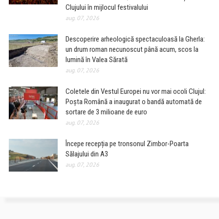
Clujului în mijlocul festivalului
aug. 07, 2026
Descoperire arheologică spectaculoasă la Gherla:
un drum roman necunoscut până acum, scos la
lumină în Valea Sărată
aug. 07, 2026
Coletele din Vestul Europei nu vor mai ocoli Clujul:
Poșta Română a inaugurat o bandă automată de
sortare de 3 milioane de euro
aug. 07, 2026
Începe recepția pe tronsonul Zimbor-Poarta
Sălajului din A3
aug. 07, 2026