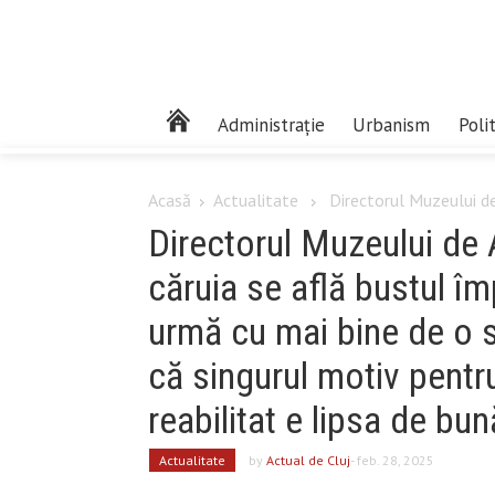
Administrație
Urbanism
Poli
Acasă
Actualitate
Directorul Muzeului de 
Directorul Muzeului de A
căruia se află bustul îm
urmă cu mai bine de o s
că singurul motiv pent
reabilitat e lipsa de bun
Actualitate
by
Actual de Cluj
- feb. 28, 2025