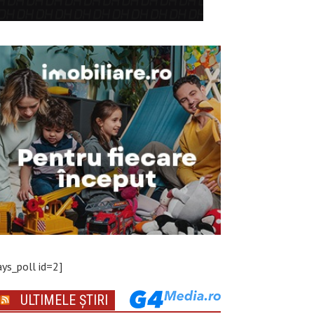
ays_poll id=2]
ULTIMELE ȘTIRI