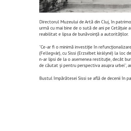
Directorul Muzeului de Artă din Cluj, în patrimo
urmă cu mai bine de o sută de ani pe Cetățuie
reabilitat e lipsa de bunăvoință a autorităților.
”Ce-ar fi o minimă investiție în refuncționali
(Fellegvár), cu Sissi (Erzsébet királyné) la loc 
n-ar lipsi de la o asemenea restituție, decât bun
de căutat și pentru perspectiva asupra urbei”, 
Bustul împărătesei Sissi se află de decenii în 