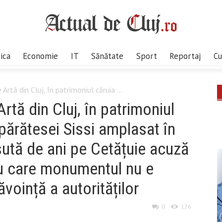
tica
Economie
IT
Sănătate
Sport
Reportaj
Cu
Artă din Cluj, în patrimoniul căruia ...
rtă din Cluj, în patrimoniul
părătesei Sissi amplasat în
ută de ani pe Cetățuie acuză
ru care monumentul nu e
ăvoință a autorităților
0
126