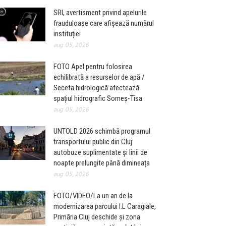
SRI, avertisment privind apelurile
frauduloase care afișează numărul
instituției
aug. 05, 2026
FOTO Apel pentru folosirea
echilibrată a resurselor de apă /
Seceta hidrologică afectează
spațiul hidrografic Someș-Tisa
aug. 05, 2026
UNTOLD 2026 schimbă programul
transportului public din Cluj:
autobuze suplimentate și linii de
noapte prelungite până dimineața
aug. 05, 2026
FOTO/VIDEO/La un an de la
modernizarea parcului I.L Caragiale,
Primăria Cluj deschide și zona