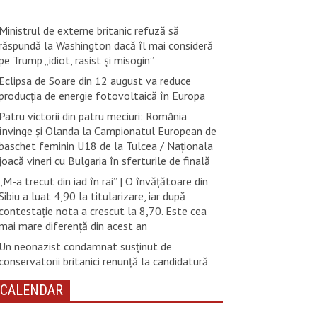
Ministrul de externe britanic refuză să
răspundă la Washington dacă îl mai consideră
pe Trump „idiot, rasist şi misogin”
Eclipsa de Soare din 12 august va reduce
producția de energie fotovoltaică în Europa
Patru victorii din patru meciuri: România
învinge și Olanda la Campionatul European de
baschet feminin U18 de la Tulcea / Naționala
joacă vineri cu Bulgaria în sferturile de finală
„M-a trecut din iad în rai” | O învățătoare din
Sibiu a luat 4,90 la titularizare, iar după
contestație nota a crescut la 8,70. Este cea
mai mare diferență din acest an
Un neonazist condamnat susţinut de
conservatorii britanici renunţă la candidatură
CALENDAR