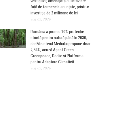
vestigiilor, amenajată cu întâziere
față de termenele anunțate, printr-o
investiție de 2 milioane de lei
aug. 05, 2026
România a promis 10% protecție
strictă pentru natură până în 2030,
dar Ministerul Mediului propune doar
2,54%, acuză Agent Green,
Greenpeace, Declic și Platforma
pentru Adaptare Climatică
aug. 05, 2026