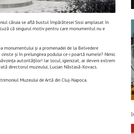
niul căruia se află bustul împărătesei Sissi amplasat în
 acuză că singurul motiv pentru care monumentul nu e
zarea monumentului și a promenadei de la Belvedere
de cinste și în prelungirea podului ce-i poartă numele? Nimic
ăvoința autorităților! Iar locul, igienizat, ar deveni extrem
arată directorul muzeului, Lucian Năstasă-Kovacs.
patrimoniul Muzeului de Artă din Cluj-Napoca.
[