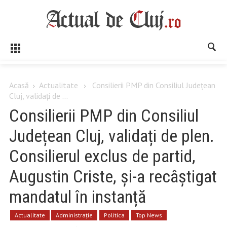
Acasă
Actualitate
Consilierii PMP din Consiliul Județean
Cluj, validați de ...
Consilierii PMP din Consiliul
Județean Cluj, validați de plen.
Consilierul exclus de partid,
Augustin Criste, și-a recâștigat
mandatul în instanță
Actualitate
Administrație
Politica
Top News