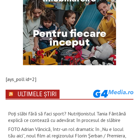
[ays_poll id=2]
ULTIMELE ȘTIRI
Poți slăbi fără să faci sport? Nutriționistul Tania Fântână
explică ce contează cu adevărat în procesul de slăbire
FOTO Adrian Văncică, într-un rol dramatic în „Nu e locul
tău aici”, noul film al regizorului Florin Șerban / Premiera,