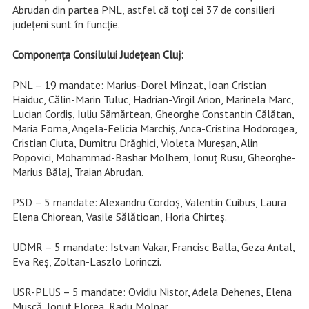
Abrudan din partea PNL, astfel că toți cei 37 de consilieri
județeni sunt în funcție.
Componența Consilului Județean Cluj:
PNL – 19 mandate: Marius-Dorel Mînzat, Ioan Cristian
Haiduc, Călin-Marin Tuluc, Hadrian-Virgil Arion, Marinela Marc,
Lucian Cordiș, Iuliu Sămărtean, Gheorghe Constantin Călătan,
Maria Forna, Angela-Felicia Marchiș, Anca-Cristina Hodorogea,
Cristian Ciuta, Dumitru Drăghici, Violeta Mureșan, Alin
Popovici, Mohammad-Bashar Molhem, Ionuț Rusu, Gheorghe-
Marius Bălaj, Traian Abrudan.
PSD – 5 mandate: Alexandru Cordoș, Valentin Cuibus, Laura
Elena Chiorean, Vasile Sălătioan, Horia Chirteș.
UDMR – 5 mandate: Istvan Vakar, Francisc Balla, Geza Antal,
Eva Reș, Zoltan-Laszlo Lorinczi.
USR-PLUS – 5 mandate: Ovidiu Nistor, Adela Dehenes, Elena
Muscă, Ionuț Florea, Radu Molnar.