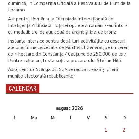
duminică, în Competiția Oficială a Festivalului de Film de la
Locarno
Aur pentru România la Olimpiada Internațională de
Inteligență Artificială. Toți cei opt elevi români s-au întors
cu medalii: trei de aur, două de argint și trei de bronz
Instanța interzice pentru două luni activitățile cu deșeuri
ale unei firme cercetate de Parchetul General, pe un teren
de 4 hectare din Constanța / Cauțiune de 250.000 de lei /
Printre acționari, fosta soție a procurorului Ștefan Niță
Adio, centru? Stânga din SUA se radicalizează și oferă
muniție electorală republicanilor
CALENDAR
august 2026
L
Ma
Mi
J
V
S
D
1
2