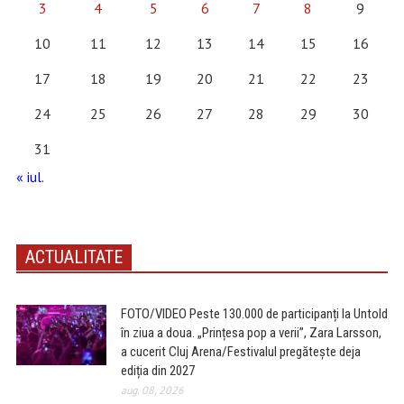
3
4
5
6
7
8
9
10
11
12
13
14
15
16
17
18
19
20
21
22
23
24
25
26
27
28
29
30
31
« iul.
ACTUALITATE
FOTO/VIDEO Peste 130.000 de participanți la Untold
în ziua a doua. „Prințesa pop a verii”, Zara Larsson,
a cucerit Cluj Arena/Festivalul pregătește deja
ediția din 2027
aug. 08, 2026