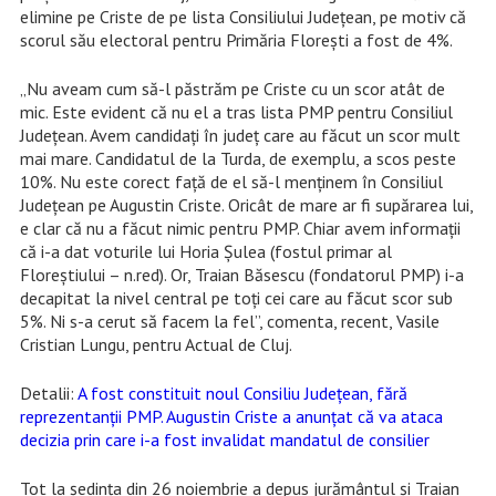
elimine pe Criste de pe lista Consiliului Județean, pe motiv că
scorul său electoral pentru Primăria Florești a fost de 4%.
„Nu aveam cum să-l păstrăm pe Criste cu un scor atât de
mic. Este evident că nu el a tras lista PMP pentru Consiliul
Județean. Avem candidați în județ care au făcut un scor mult
mai mare. Candidatul de la Turda, de exemplu, a scos peste
10%. Nu este corect față de el să-l menținem în Consiliul
Județean pe Augustin Criste. Oricât de mare ar fi supărarea lui,
e clar că nu a făcut nimic pentru PMP. Chiar avem informații
că i-a dat voturile lui Horia Șulea (fostul primar al
Floreștiului – n.red). Or, Traian Băsescu (fondatorul PMP) i-a
decapitat la nivel central pe toți cei care au făcut scor sub
5%. Ni s-a cerut să facem la fel”, comenta, recent, Vasile
Cristian Lungu, pentru Actual de Cluj.
Detalii:
A fost constituit noul Consiliu Județean, fără
reprezentanții PMP. Augustin Criste a anunțat că va ataca
decizia prin care i-a fost invalidat mandatul de consilier
Tot la ședința din 26 noiembrie a depus jurământul și Traian