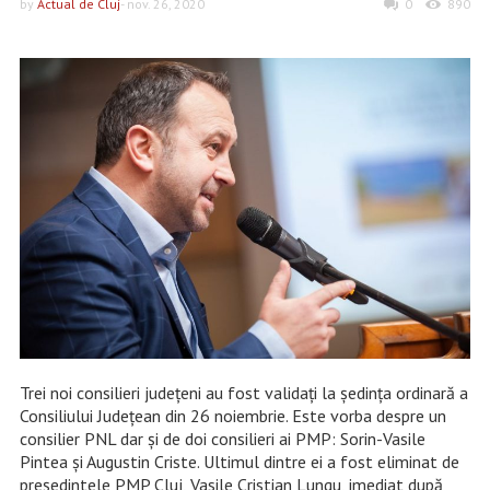
by
Actual de Cluj
- nov. 26, 2020
0
890
Trei noi consilieri județeni au fost validați la ședința ordinară a
Consiliului Județean din 26 noiembrie. Este vorba despre un
consilier PNL dar și de doi consilieri ai PMP: Sorin-Vasile
Pintea și Augustin Criste. Ultimul dintre ei a fost eliminat de
președintele PMP Cluj, Vasile Cristian Lungu, imediat după