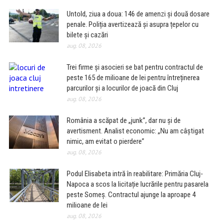
Untold, ziua a doua: 146 de amenzi și două dosare
penale. Poliția avertizează și asupra țepelor cu
bilete și cazări
aug. 08, 2026
Trei firme și asocieri se bat pentru contractul de
peste 165 de milioane de lei pentru întreținerea
parcurilor și a locurilor de joacă din Cluj
aug. 08, 2026
România a scăpat de „junk”, dar nu și de
avertisment. Analist economic: „Nu am câștigat
nimic, am evitat o pierdere”
aug. 08, 2026
Podul Elisabeta intră în reabilitare: Primăria Cluj-
Napoca a scos la licitație lucrările pentru pasarela
peste Someș. Contractul ajunge la aproape 4
milioane de lei
aug. 08, 2026