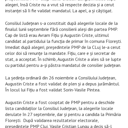
alegeri, însă Criste nu a vrut să respecte decizia și a cerut
instanței să îi fie validat mandatul. La apel, a și câștigat.
Consiliul Județean s-a constituit după alegerile locale de la
finalul lunii septembrie fără consilierii aleși din partea PMP.
Cap de listă erau Avram Fițiu și Augustin Criste, ultimul
candidat al partidului la funcția de primar în comuna Florești.
Imediat după alegeri, președintele PMP de la CLuj le-a cerut
celor doi să renunțe la mandate. Fițiu, care e și secretar de
stat, a acceptat. În schimb, Augustin Criste a ales să se lupte
cu partidul pentru a-și păstra mandatul de consilier județean.
La ședința ordinară din 26 noiembrie a Consiliului Județean,
Augustin Criste a fost validat de plen și a depus jurământul.
În locul lui Fițiu a fost validat Sorin-Vasile Pintea.
Augustin Criste a fost cooptat de PMP pentru a deschide
lista candidaților la Consiliul Județean, la alegerile locale
derulate în 27 septembrie, dar și pentru a candida la Primăria
Florești. După validarea rezultatelor electorale,
președintele PMP Cluj, Vasile Cristian Lungu a decis să-l