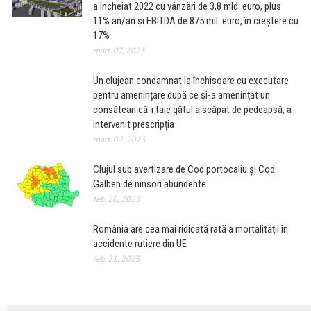
a încheiat 2022 cu vânzări de 3,8 mld. euro, plus
11% an/an şi EBITDA de 875 mil. euro, în creştere cu
17%
mart. 07, 2023
Un clujean condamnat la închisoare cu executare
pentru amenințare după ce și-a amenințat un
consătean că-i taie gâtul a scăpat de pedeapsă, a
intervenit prescripția
mart. 02, 2023
Clujul sub avertizare de Cod portocaliu și Cod
Galben de ninsori abundente
feb. 26, 2023
România are cea mai ridicată rată a mortalității în
accidente rutiere din UE
feb. 21, 2023