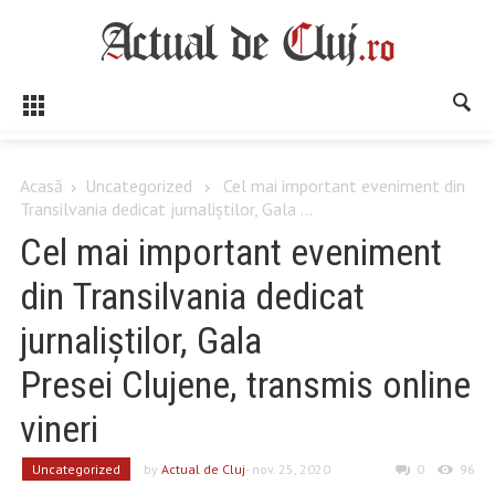
Acasă
Uncategorized
Cel mai important eveniment din
Transilvania dedicat jurnaliștilor, Gala ...
Cel mai important eveniment
din Transilvania dedicat
jurnaliștilor, Gala
Presei Clujene, transmis online
vineri
Uncategorized
by
Actual de Cluj
- nov. 25, 2020
0
96