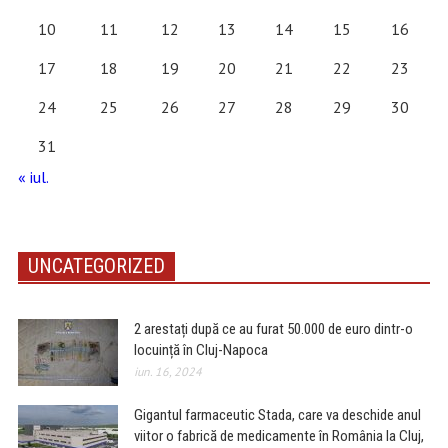
10
11
12
13
14
15
16
17
18
19
20
21
22
23
24
25
26
27
28
29
30
31
« iul.
UNCATEGORIZED
2 arestați după ce au furat 50.000 de euro dintr-o
locuință în Cluj-Napoca
iun. 16, 2024
Gigantul farmaceutic Stada, care va deschide anul
viitor o fabrică de medicamente în România la Cluj,