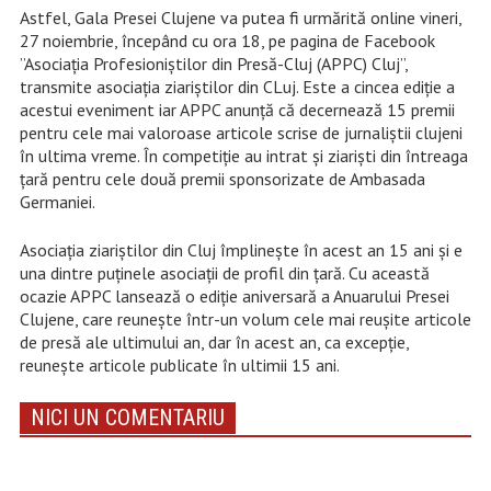
Astfel, Gala Presei Clujene va putea fi urmărită online vineri,
27 noiembrie, începând cu ora 18, pe pagina de Facebook
”Asociația Profesioniștilor din Presă-Cluj (APPC) Cluj”,
transmite asociația ziariștilor din CLuj. Este a cincea ediție a
acestui eveniment iar APPC anunță că decernează 15 premii
pentru cele mai valoroase articole scrise de jurnaliștii clujeni
în ultima vreme. În competiție au intrat și ziariști din întreaga
țară pentru cele două premii sponsorizate de Ambasada
Germaniei.
Asociația ziariștilor din Cluj împlinește în acest an 15 ani și e
una dintre puținele asociații de profil din țară. Cu această
ocazie APPC lansează o ediție aniversară a Anuarului Presei
Clujene, care reunește într-un volum cele mai reușite articole
de presă ale ultimului an, dar în acest an, ca excepție,
reunește articole publicate în ultimii 15 ani.
NICI UN COMENTARIU