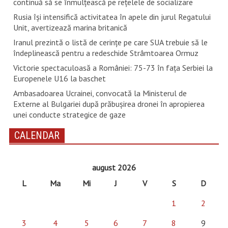
continuă să se înmulţească pe reţelele de socializare
Rusia își intensifică activitatea în apele din jurul Regatului
Unit, avertizează marina britanică
Iranul prezintă o listă de cerinţe pe care SUA trebuie să le
îndeplinească pentru a redeschide Strâmtoarea Ormuz
Victorie spectaculoasă a României: 75-73 în fața Serbiei la
Europenele U16 la baschet
Ambasadoarea Ucrainei, convocată la Ministerul de
Externe al Bulgariei după prăbușirea dronei în apropierea
unei conducte strategice de gaze
CALENDAR
august 2026
L
Ma
Mi
J
V
S
D
1
2
3
4
5
6
7
8
9