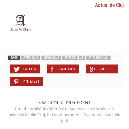
Actual de Cluj
TAGS
APPC CLUJ
NEWS CLUJ
STIRI DE CLUJ
STIRI DIN CLUJ
TWITTER
FACEBOOK
GOOGLE +
PINTEREST
< ARTICOLUL PRECEDENT
Clujul domină învățământul superior din România. 4
universități din Cluj, în topul primelor 10 cele mai bune din
țară