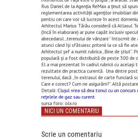
Rus Daniel de la Agenția ReMax a ținut să spună
reglementarea activității agenților imobiliari 
pentru cei care vor să lucreze în acest domeniu
Arhitectul Marius Tărău consideră că Atlasul Ter
(încă în elaborare) ar pune capăt inclusiv specule
abecedarul „terenului de vânzare” întocmit de a
atunci când își sfătuiesc pritenii la ce să fie a
Arhitectul șef a numit rubrica „Bine de știut”.
populară și a fost distribuită de peste 300 de 
El a mai prezentat în cadrul rubricii cu același ti
rezultate din practica curentă. Una dintre pos
terenului, dacă „în extrasul de carte funciară scr
Care e corect? Cum ne asigurăm?”. Altă postare 
Detalii:
Clujul vrea să dea tonul cu un concurs
rețelele de gaz sau curent
sursa foro: olx.ro
NICI UN COMENTARIU
Scrie un comentariu