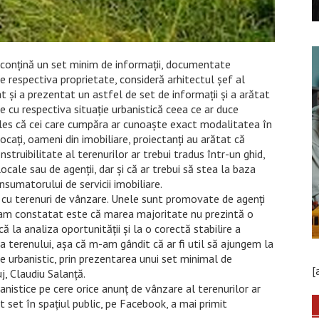
ă conțină un set minim de informații, documentate
pe respectiva proprietate, consideră arhitectul șef al
t și a prezentat un astfel de set de informații și a arătat
e cu respectiva situație urbanistică ceea ce ar duce
 ales că cei care cumpăra ar cunoaște exact modalitatea în
ocați, oameni din imobiliare, proiectanți au arătat că
nstruibilitate al terenurilor ar trebui tradus într-un ghid,
ocale sau de agenții, dar și că ar trebui să stea la baza
nsumatorului de servicii imobiliare.
i cu terenuri de vânzare. Unele sunt promovate de agenți
ce am constatat este că marea majoritate nu prezintă o
la analiza oportunității și la o corectă stabilire a
a terenului, așa că m-am gândit că ar fi util să ajungem la
e urbanistic, prin prezentarea unui set minimal de
[
uj, Claudiu Salanță.
anistice pe cere orice anunț de vânzare al terenurilor ar
t set în spațiul public, pe Facebook, a mai primit