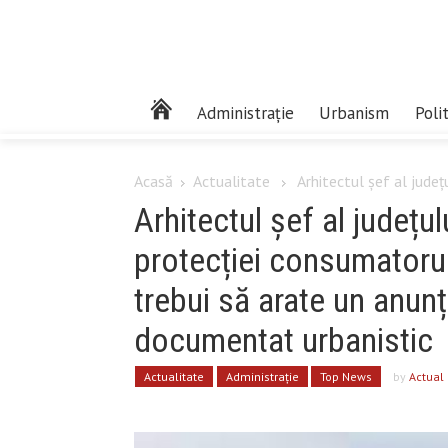
Administrație
Urbanism
Poli
Acasă
Actualitate
Arhitectul șef al județ
Arhitectul șef al județu
protecției consumatorul
trebui să arate un anunț
documentat urbanistic
Actualitate
Administrație
Top News
by
Actual 