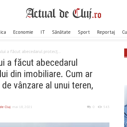
tica
Economie
IT
Sănătate
Sport
Reportaj
Cu
ului a făcut abecedarul protecț...
lui a făcut abecedarul
ui din imobiliare. Cum ar
 de vânzare al unui teren,
de Cluj
- mai 18, 2021
0
543