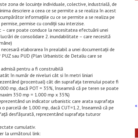
ste zona de locuințe individuale, colective, industrială, de
minima descriere a ceea ce se permite a se realiza în acest
l cumpărător informațiile cu ce se permite a se realiza pe
i permise, permise cu condiții sau interzise.
ic – care poate conduce la necesitatea efectuării unei
lucrări de consolidare 2. inundabilitate – care necesită
omâne)
 necesară elaborarea în prealabil a unei documentații de
 PUZ sau PUD (Plan Urbanistic de Detaliu care se
admisă pentru a fi construibilă
t în număr de niveluri cât si în metri liniari
ezentând (procentual) cât din suprafața terenului poate fi
e 1.000 mp, dacă POT = 35%, înseamnă că pe teren se poate
de maxim 350 mp = 1.000 mp x 35%)
reprezentând un indicator urbanistic care arata suprafața
« 
a o parcelă de 1.000 mp, dacă CUT=1.2, înseamnă că pe
afață desfășurată, reprezentând suprafața tuturor
ectate cumulativ.
er la următorul link: