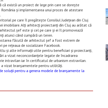
 că există un proiect de lege prin care se dorește
din România și implementarea unui proces de atestare
.
itorial pe care îl pregătește Consiliul Județean din Cluj
i imobiliare. Alți arhitecți proiectanți din Cluj au arătat că
rhitectul șef este și cel pe care și ei îl promovează
tenți atunci când cumpără un teren.
 Postarea făcută de arhitectul șef a fost extrem de
ori pe rețeaua de socializare Facebook.
tlu și alte informații utile pentru beneficiari și proiectanți,
tări a vizat neconcordanțele legate de încadrarea
ie intravilan iar în certificatul de urbanism extravilan.
a vizat branșamentele pentru utilități.
 de soluții pentru a genera modele de branșamente la