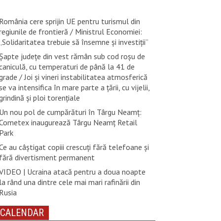
România cere sprijin UE pentru turismul din
regiunile de frontieră / Ministrul Economiei:
„Solidaritatea trebuie să însemne și investiții”
Șapte județe din vest rămân sub cod roșu de
caniculă, cu temperaturi de până la 41 de
grade / Joi și vineri instabilitatea atmosferică
se va intensifica în mare parte a țării, cu vijelii,
grindină și ploi torențiale
Un nou pol de cumpărături în Târgu Neamț:
Cometex inaugurează Târgu Neamț Retail
Park
Ce au câștigat copiii crescuți fără telefoane și
fără divertisment permanent
VIDEO | Ucraina atacă pentru a doua noapte
la rând una dintre cele mai mari rafinării din
Rusia
CALENDAR