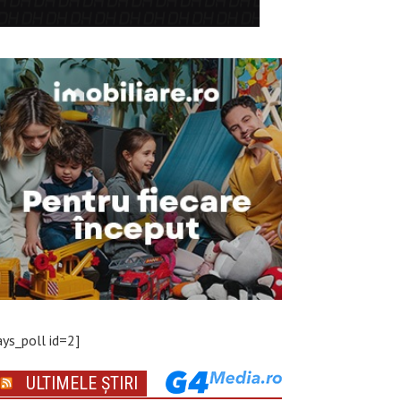
ays_poll id=2]
ULTIMELE ȘTIRI