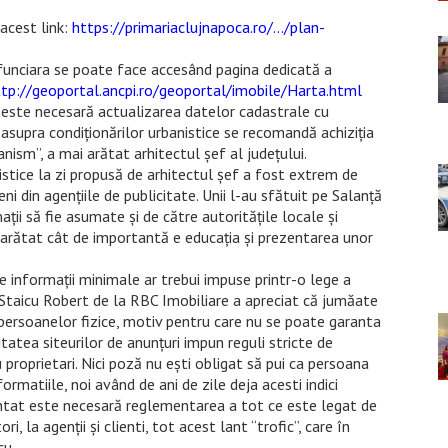
acest link:
https://primariaclujnapoca.ro/…/plan-
e funciara se poate face accesând pagina dedicată a
tp://geoportal.ancpi.ro/geoportal/imobile/Harta.html
e este necesară actualizarea datelor cadastrale cu
asupra condiționărilor urbanistice se recomandă achiziția
banism”, a mai arătat arhitectul șef al județului.
istice la zi propusă de arhitectul șef a fost extrem de
i din agențiile de publicitate. Unii l-au sfătuit pe Salanță
ații să fie asumate și de către autoritățile locale și
 au arătat cât de importantă e educația și prezentarea unor
e informații minimale ar trebui impuse printr-o lege a
. Staicu Robert de la RBC Imobiliare a apreciat că jumăate
persoanelor fizice, motiv pentru care nu se poate garanta
tatea siteurilor de anunțuri impun reguli stricte de
 proprietari. Nici poză nu ești obligat să pui ca persoana
formatiile, noi având de ani de zile deja acesti indici
ntat este necesară reglementarea a tot ce este legat de
 la agenții și clienti, tot acest lant “trofic”, care în
cu.