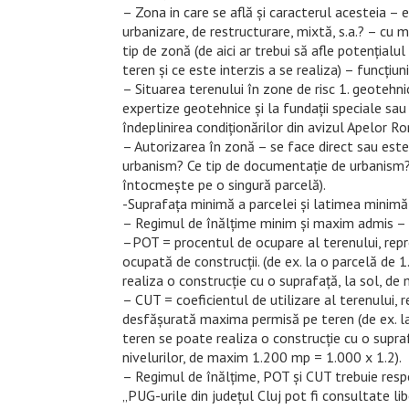
– Zona in care se află și caracterul acesteia – e
urbanizare, de restructurare, mixtă, s.a.? – cu 
tip de zonă (de aici ar trebui să afle potențialu
teren și ce este interzis a se realiza) – funcțiun
–
Situarea terenului în zone de risc 1. geotehn
expertize geotehnice și la fundații speciale sau 
îndeplinirea condiționărilor din avizul Apelor R
– Autorizarea în zonă – se face direct sau este
urbanism? Ce tip de documentație de urbanism?
întocmește pe o singură parcelă).
-Suprafața minimă a parcelei și latimea minimă 
– Regimul de înălțime minim și maxim admis – atâ
–
POT = procentul de ocupare al terenului, repr
ocupată de construcții. (de ex. la o parcelă d
realiza o construcție cu o suprafață, la sol, 
– CUT = coeficientul de utilizare al terenului, 
desfășurată maxima permisă pe teren (de ex. l
teren se poate realiza o construcție cu o supr
nivelurilor, de maxim 1.200 mp = 1.000 x 1.2).
– Regimul de înălțime, POT și CUT trebuie resp
„PUG-urile din județul Cluj pot fi consultate lib