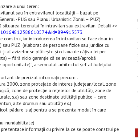
ânzare a unui teren:
vilanul sau în extravilanul localității – bazat pe
 General -PUG sau Planul Urbanistic Zonal – PUZ)
 situarea terenului în intravilan sau extravilan. Detalii >>
fbid=10164812388610574&id=894915573
.
 construi, iar introducerea în intravilan se face doar în
 sau PUZ (elaborat de persoane fizice sau juridice cu
i al avizelor se plătește și o taxa de câțiva lei per
sta) – fără nicio garanție că se avizează/aprobă
oportunitate)”, a semnalat arhitectul șef al Județului
ortant de precizat informații precum :
ura 2000, zone protejate de interes județean/local, zone
gică, zone de protecție a rețelelor de utilități, zone de
rale, s.a) sau zone destinate utilității publice – care
uri, alte drumuri sau utilități ex.)
ricol, pădure, s.a) pentru a se prezenta modul în care
au inundabilitate)
 prezentate informații cu privire la ce se poate construi pe