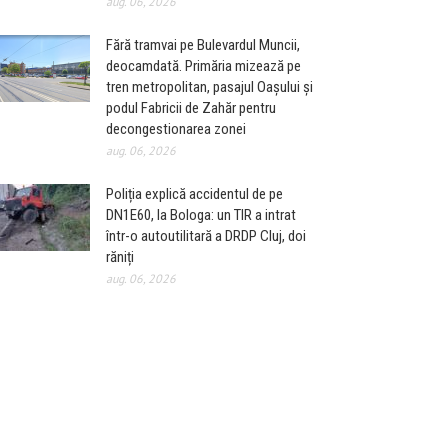
aug. 06, 2026
Fără tramvai pe Bulevardul Muncii,
deocamdată. Primăria mizează pe
tren metropolitan, pasajul Oașului și
podul Fabricii de Zahăr pentru
decongestionarea zonei
aug. 06, 2026
Poliția explică accidentul de pe
DN1E60, la Bologa: un TIR a intrat
într-o autoutilitară a DRDP Cluj, doi
răniți
aug. 06, 2026