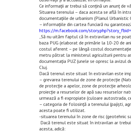
Ce informații ar trebui să conțină un anunț de v
Situarea terenului – daca acesta se află în intra
documentațiile de urbanism (Planul Urbanistic
–
informațiile din cartea funciară nu garantează
https://m.facebook.com/story.php?story_
„
Să nu uităm faptul că în extravilan nu se poate
baza PUG (elaborat de primărie la 10-20 de ani)
costul aferent – pe lângă costul documentației ș
metru pătrat la ministerul agriculturii pentru a
documentația PUZ (unele se opresc la avizul de 
Cluj.
Dacă terenul este situat în extravilan este imp
– grevarea terenului de zone de protecție (Nat
de protecție a apelor, zone de protecție arheolo
proiecție a resurselor de apă sau resurselor natu
urmează a fi expropiate (culoare autostrada, cent
– categoria de folosință a terenului (pajiști, ag
acesta poate fi utilizat.
-situarea terenului în zone de risc (geotehnic s
Dacă terenul este situat în intravilan ar trebui
acesta, adică: