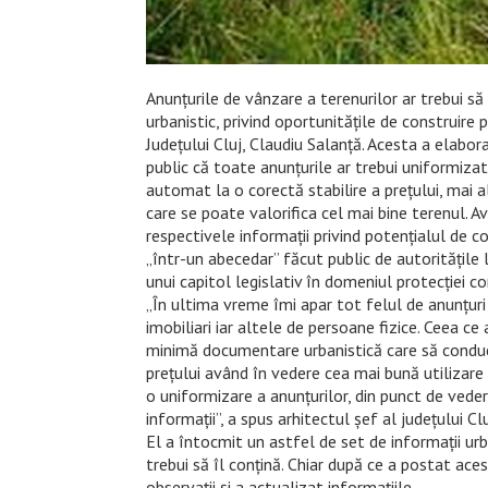
Anunțurile de vânzare a terenurilor ar trebui s
urbanistic, privind oportunitățile de construire 
Județului Cluj, Claudiu Salanță. Acesta a elabora
public că toate anunțurile ar trebui uniformizat
automat la o corectă stabilire a prețului, mai
care se poate valorifica cel mai bine terenul. Av
respectivele informații privind potențialul de co
„într-un abecedar” făcut public de autoritățile l
unui capitol legislativ în domeniul protecției co
„În ultima vreme îmi apar tot felul de anunțur
imobiliari iar altele de persoane fizice. Ceea 
minimă documentare urbanistică care să conducă 
prețului având în vedere cea mai bună utilizare 
o uniformizare a anunțurilor, din punct de veder
informații”, a spus arhitectul șef al județului Cl
El a întocmit un astfel de set de informații urb
trebui să îl conțină. Chiar după ce a postat aces
observații și a actualizat informațiile.