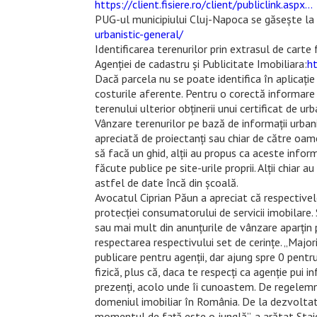
https://client.fisiere.ro/client/publiclink.aspx…
PUG-ul municipiului Cluj-Napoca se găsește la 
urbanistic-general/
Identificarea terenurilor prin extrasul de cart
Agenției de cadastru și Publicitate Imobiliara:
ht
Dacă parcela nu se poate identifica în aplicați
costurile aferente. Pentru o corectă informare 
terenului ulterior obținerii unui certificat de ur
Vânzare terenurilor pe bază de informații urban
apreciată de proiectanți sau chiar de către oamen
să facă un ghid, alții au propus ca aceste inform
făcute publice pe site-urile proprii. Alții chiar
astfel de date încă din școală.
Avocatul Ciprian Păun a apreciat că respectivel
protecției consumatorului de servicii imobilare
sau mai mult din anunțurile de vânzare aparțin 
respectarea respectivului set de cerințe. „Majori
publicare pentru agenții, dar ajung spre 0 pentru
fizică, plus că, daca te respecți ca agenție pui in
prezenți, acolo unde îi cunoastem. De regelem
domeniul imobiliar în România. De la dezvoltatori,
momentul de față este o junglă”, a arătat Stai