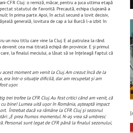
ni-CFR Cluj: o remiză, măcar, pentru a juca ultima etapă
espectat statutul de favorită. Precaută, echipa clujeană a
ult în prima parte. Apoi, în actul secund a lovit decisiv,
eală generală, lovitura de cap a lui Burcă l-a izbit în
ru un nou titlu care vine la Cluj. E al patrulea la rând.
devenit cea mai titrată echipă din provincie. E și primul
care, la finalul meciului, a lăsat să se înțeleagă faptul că
acest moment am venit la Cluj. Am crezut încă de la
 era într-o situație dificilă, dar am recupetat și am
ost ușor.
g trei trofee la CFR Cluj. Au fost critici când am venit, că
 cu bine! Lumea uită ușor în România, așteaptă impact
ort. Întrebat dacă va rămâne la CFR Cluj și sezonul
[
etări: „E prea frumos momentul. N-aș vrea să umbresc
 Personal sunt legat de CFR până la finalul sezonului,