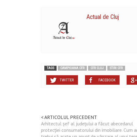
Actual de Cluj
TAGS
CAMPIOANA CFR
CFR CLUJ
STIRI CFR
TWITTER
FACEBOOK
< ARTICOLUL PRECEDENT
Arhitectul șef al județului a făcut abecedarul
protecției consumatorului din imobiliare. Cum a
trebui să arate un anunț de vânzare al unui tere