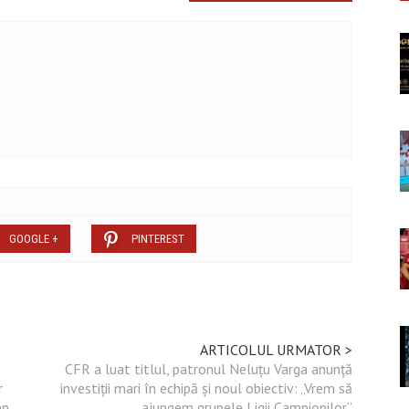
GOOGLE +
PINTEREST
ARTICOLUL URMATOR >
CFR a luat titlul, patronul Neluțu Varga anunță
r
investiții mari în echipă și noul obiectiv: „Vrem să
n,
ajungem grupele Ligii Campionilor”