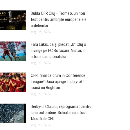
Dubla CFR Cluj – Tromsø, un nou
test pentru ambițiile europene ale
ardelenilor
aug. 05, 2026
Fără Lukic, ca și plecat, „U” Cluj o
învinge pe FC Botoșani. Nistor, în
istoria campionatului
aug. 03, 2026
CFR, final de drum în Conference
League? Dacă ajunge în play-off
joacă cu Brighton
aug. 03, 2026
Derby-ul Clujului, reprogramat pentru
luna octombrie. Solicitarea a fost
făcută de CFR
aug. 03, 2026