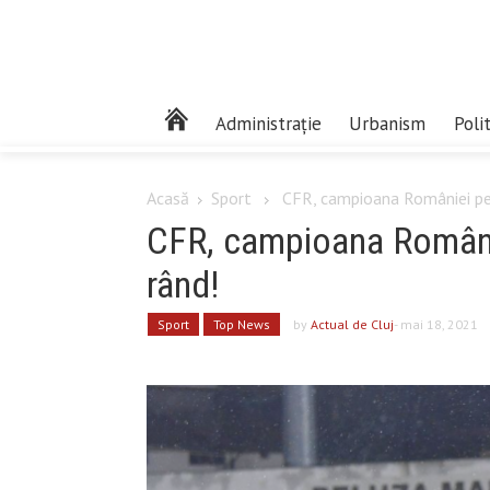
Administrație
Urbanism
Poli
Acasă
Sport
CFR, campioana României pent
CFR, campioana Românie
rând!
Sport
Top News
by
Actual de Cluj
- mai 18, 2021