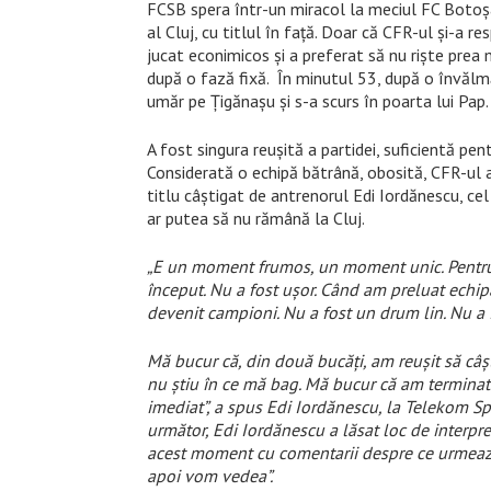
FCSB spera într-un miracol la meciul FC Botoșa
al Cluj, cu titlul în față. Doar că CFR-ul și-a r
jucat econimicos și a preferat să nu riște prea m
după o fază fixă. În minutul 53, după o învălmăș
umăr pe Țigănașu și s-a scurs în poarta lui Pap.
A fost singura reușită a partidei, suficientă pent
Considerată o echipă bătrână, obosită, CFR-ul a 
titlu câștigat de antrenorul Edi Iordănescu, cel 
ar putea să nu rămână la Cluj.
„E un moment frumos, un moment unic. Pentru 
început. Nu a fost ușor. Când am preluat echipa,
devenit campioni. Nu a fost un drum lin. Nu a f
Mă bucur că, din două bucăți, am reușit să câști
nu știu în ce mă bag. Mă bucur că am terminat
imediat”, a spus Edi Iordănescu, la Telekom Sp
următor, Edi Iordănescu a lăsat loc de interpr
acest moment cu comentarii despre ce urmează.
apoi vom vedea”.