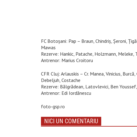
FC Botoșani: Pap – Braun, Chindriș, Șeroni, Țigă
Mawas
Rezerve: Hankic, Patache, Holzmann, Meleke, Tîr
Antrenor: Marius Croitoru
CFR Cluj: Arlauskis – Cr. Manea, Vinicius, Burc
Debeljuh, Costache
Rezerve: Bălgrădean, Latovlevici, Ben Youssef, 
Antrenor: Edi Iordănescu
foto-gsp.ro
NICI UN COMENTARIU