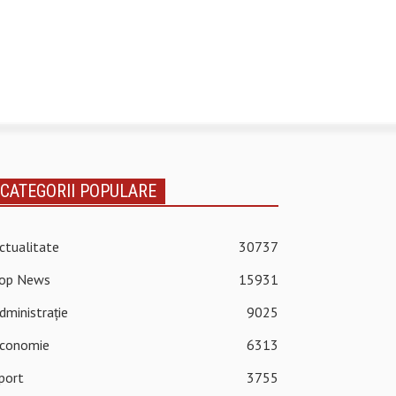
CATEGORII POPULARE
ctualitate
30737
op News
15931
dministrație
9025
conomie
6313
port
3755