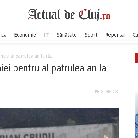
tica
Economie
IT
Sănătate
Sport
Reportaj
Cu
ru al patrulea an la râ...
i pentru al patrulea an la
0
305