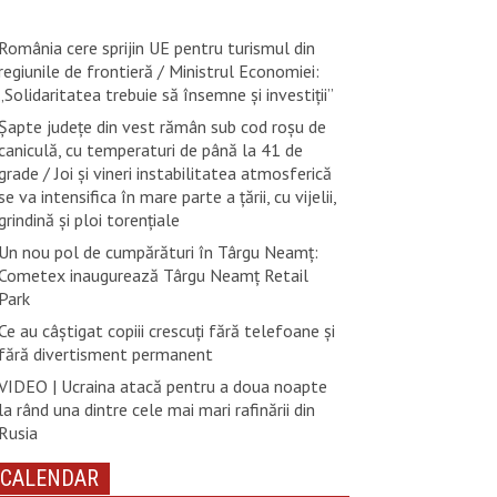
România cere sprijin UE pentru turismul din
regiunile de frontieră / Ministrul Economiei:
„Solidaritatea trebuie să însemne și investiții”
Șapte județe din vest rămân sub cod roșu de
caniculă, cu temperaturi de până la 41 de
grade / Joi și vineri instabilitatea atmosferică
se va intensifica în mare parte a țării, cu vijelii,
grindină și ploi torențiale
Un nou pol de cumpărături în Târgu Neamț:
Cometex inaugurează Târgu Neamț Retail
Park
Ce au câștigat copiii crescuți fără telefoane și
fără divertisment permanent
VIDEO | Ucraina atacă pentru a doua noapte
la rând una dintre cele mai mari rafinării din
Rusia
CALENDAR