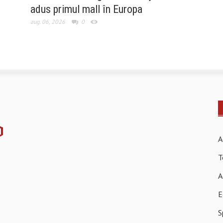
adus primul mall în Europa
aug. 06, 2026
0
A
T
A
E
S