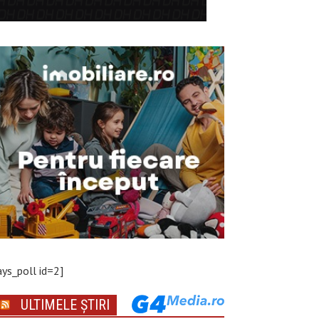
ays_poll id=2]
ULTIMELE ȘTIRI