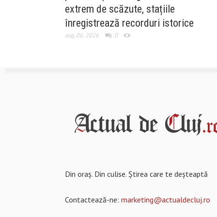
extrem de scăzute, stațiile
înregistrează recorduri istorice
aug. 06, 2026
0
Din oraș. Din culise. Știrea care te deșteaptă
Contactează-ne:
marketing@actualdecluj.ro