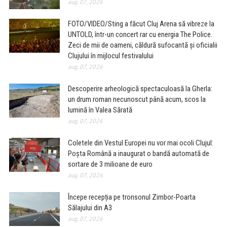
aug. 07, 2026
FOTO/VIDEO/Sting a făcut Cluj Arena să vibreze la
UNTOLD, într-un concert rar cu energia The Police.
Zeci de mii de oameni, căldură sufocantă și oficialii
Clujului în mijlocul festivalului
aug. 07, 2026
Descoperire arheologică spectaculoasă la Gherla:
un drum roman necunoscut până acum, scos la
lumină în Valea Sărată
aug. 07, 2026
Coletele din Vestul Europei nu vor mai ocoli Clujul:
Poșta Română a inaugurat o bandă automată de
sortare de 3 milioane de euro
aug. 07, 2026
Începe recepția pe tronsonul Zimbor-Poarta
Sălajului din A3
aug. 07, 2026