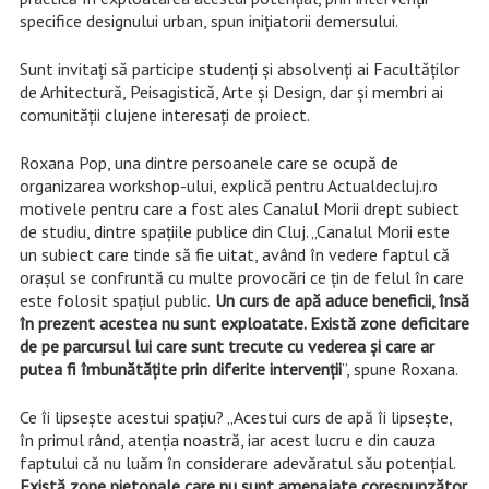
specifice designului urban, spun iniţiatorii demersului.
Sunt invitați să participe studenți și absolvenți ai Facultăților
de Arhitectură, Peisagistică, Arte și Design, dar și membri ai
comunității clujene interesați de proiect.
Roxana Pop,
una dintre persoanele care se ocup
ă de
organizarea workshop-ului, explică pentru Actualdecluj.ro
motivele pentru care a fost ales Canalul Morii drept subiect
de studiu, dintre spațiile publice din Cluj.
„Canalul Morii este
un subiect care tinde să fie uitat, având în vedere faptul că
orașul se confruntă cu multe provocări ce țin de felul în care
este folosit spațiul public.
Un curs de apă aduce beneficii, însă
în prezent acestea nu sunt exploatate. Există zone deficitare
de pe parcursul lui care sunt trecute cu vederea și care ar
putea fi îmbunătățite prin diferite intervenții
”,
spune Roxana.
Ce
îi lipsește acestui spațiu? „Acestui curs de apă îi lipsește,
în primul rând, atenția noastră, iar acest lucru
e din cauza
faptului că nu luăm în considerare adevăratul său potențial.
Există zone pietonale care nu sunt amenajate corespunzător,