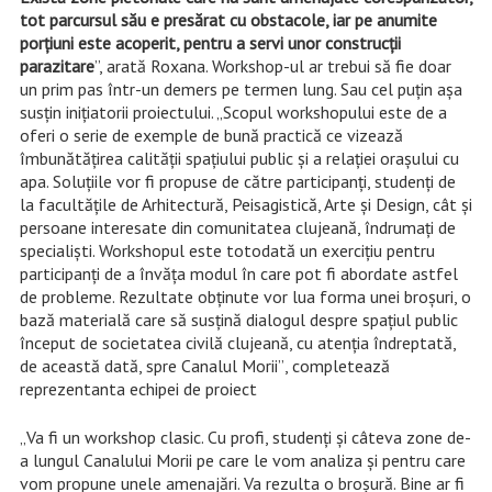
tot parcursul său e presărat cu obstacole, iar pe anumite
porțiuni este acoperit, pentru a servi unor construcții
parazitare
”,
arat
ă Roxana. W
orkshop-ul ar trebui să fie doar
un prim pas într-un demers pe termen lung. Sau cel puțin așa
susțin inițiatorii proiectului. „Scopul workshopului este de a
oferi o serie de exemple de bună practică ce vizează
îmbunătățirea calității spațiului public și a relației orașului cu
apa. Soluțiile vor fi propuse de către participanți, studenți de
la facultățile de Arhitectură, Peisagistică, Arte și Design, cât și
persoane interesate din comunitatea clujeană, îndrumați de
specialiști. Workshopul este totodată un exercițiu pentru
participanți de a învăța modul în care pot fi abordate astfel
de probleme. Rezultate obținute vor lua forma unei broșuri, o
bază materială care să susțină dialogul despre spațiul public
început de societatea civilă clujeană, cu atenția îndreptată,
de această dată, spre Canalul Morii”
, completeaz
ă
reprezentanta echipei de proiect
„
Va
fi un workshop clasic. Cu profi, studenți și câteva zone de-
a lungul Canalului Morii pe care le vom analiza și
pentru care
vom propune
unele
amenajări. Va rezulta o broșură.
Bine
ar fi