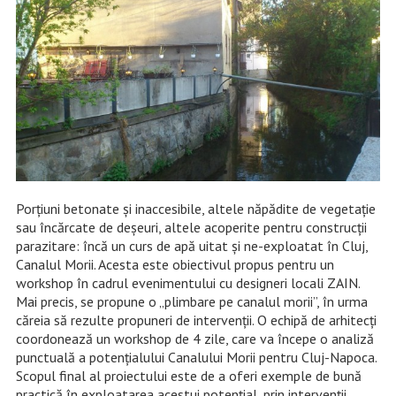
Porțiuni betonate și inaccesibile, altele năpădite de vegetație
sau încărcate de deșeuri, altele acoperite pentru construcții
parazitare: încă un curs de apă uitat și ne-exploatat în Cluj,
Canalul Morii. Acesta este obiectivul propus pentru un
workshop în cadrul evenimentului cu designeri locali ZAIN.
Mai precis, se propune o „plimbare pe canalul morii”, în urma
căreia să rezulte propuneri de intervenţii. O echipă de arhitecți
coordonează un workshop de 4 zile, care va începe o analiză
punctuală a potențialului Canalului Morii pentru Cluj-Napoca.
Scopul final al proiectului este de a oferi exemple de bună
practică în exploatarea acestui potențial, prin intervenții