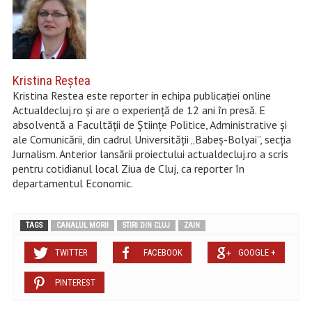
Kristina Reştea
Kristina Restea este reporter in echipa publicației online
Actualdecluj.ro și are o experiență de 12 ani în presă. E
absolventă a Facultății de Științe Politice, Administrative și
ale Comunicării, din cadrul Universității „Babeș-Bolyai”, secția
Jurnalism. Anterior lansării proiectului actualdecluj.ro a scris
pentru cotidianul local Ziua de Cluj, ca reporter în
departamentul Economic.
TAGS
CANALUL MORII
STIRI DIN CLUJ
ZAIN
TWITTER
FACEBOOK
GOOGLE +
PINTEREST