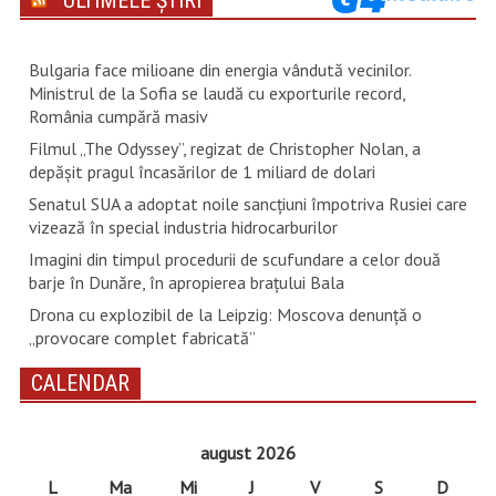
ULTIMELE ȘTIRI
Bulgaria face milioane din energia vândută vecinilor.
Ministrul de la Sofia se laudă cu exporturile record,
România cumpără masiv
Filmul „The Odyssey”, regizat de Christopher Nolan, a
depăşit pragul încasărilor de 1 miliard de dolari
Senatul SUA a adoptat noile sancţiuni împotriva Rusiei care
vizează în special industria hidrocarburilor
Imagini din timpul procedurii de scufundare a celor două
barje în Dunăre, în apropierea brațului Bala
Drona cu explozibil de la Leipzig: Moscova denunţă o
„provocare complet fabricată”
CALENDAR
august 2026
L
Ma
Mi
J
V
S
D