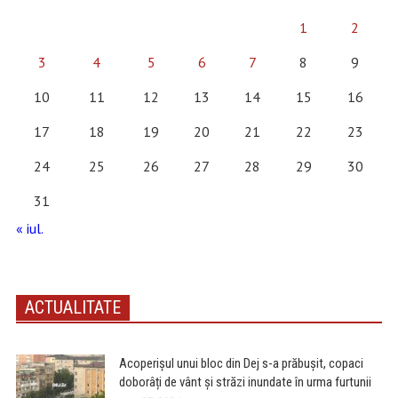
1
2
3
4
5
6
7
8
9
10
11
12
13
14
15
16
17
18
19
20
21
22
23
24
25
26
27
28
29
30
31
« iul.
ACTUALITATE
Acoperișul unui bloc din Dej s-a prăbușit, copaci
doborâți de vânt și străzi inundate în urma furtunii