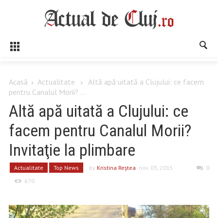
Acasă
Actualitate
Altă apă uitată a Clujului: ce facem
pentru Canalul Morii? ...
Altă apă uitată a Clujului: ce
facem pentru Canalul Morii?
Invitaţie la plimbare
Actualitate
Top News
by
Kristina Reştea
- nov. 03, 2015
0
670