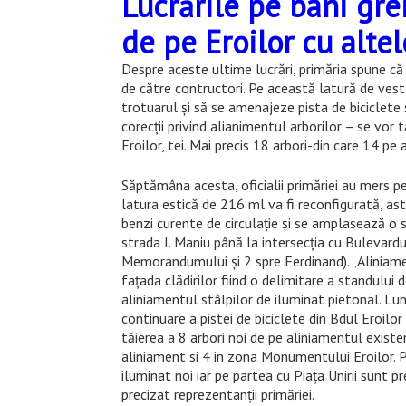
Lucrările pe bani grei
de pe Eroilor cu alte
Despre aceste ultime lucrări, primăria spune că
de către contructori. Pe această latură de vest 
trotuarul și să se amenajeze pista de biciclete 
corecții privind alianimentul arborilor – se vor 
Eroilor, tei. Mai precis 18 arbori-din care 14 p
Săptămâna acesta, oficialii primăriei au mers p
latura estică de 216 ml va fi reconfigurată, ast
benzi curente de circulație și se amplasează o st
strada I. Maniu până la intersecția cu Bulevard
Memorandumului și 2 spre Ferdinand). „Aliniame
fațada clădirilor fiind o delimitare a standului d
aliniamentul stâlpilor de iluminat pietonal. Lu
continuare a pistei de biciclete din Bdul Eroi
tăierea a 8 arbori noi de pe aliniamentul exist
aliniament si 4 in zona Monumentului Eroilor. 
iluminat noi iar pe partea cu Piața Unirii sunt p
precizat reprezentanții primăriei.