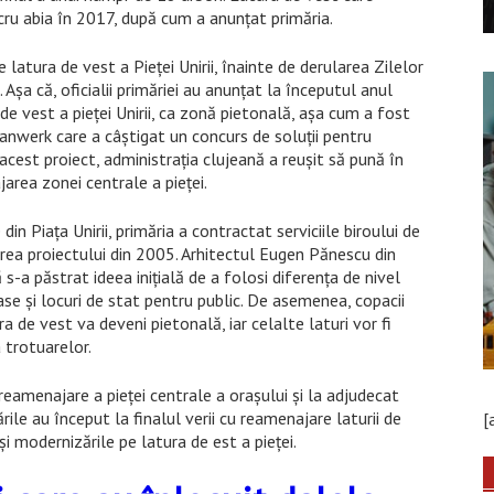
ucru abia în 2017, după cum a anunțat primăria.
latura de vest a Pieței Unirii, înainte de derularea Zilelor
 Așa că, oficialii primăriei au anunțat la începutul anul
e vest a pieței Unirii, ca zonă pietonală, așa cum a fost
anwerk care a câștigat un concurs de soluții pentru
 acest proiect, administrația clujeană a reușit să pună în
area zonei centrale a pieței.
in Piața Unirii, primăria a contractat serviciile biroului de
ea proiectului din 2005. Arhitectul Eugen Pănescu din
 s-a păstrat ideea inițială de a folosi diferența de nivel
se și locuri de stat pentru public. De asemenea, copacii
tura de vest va deveni pietonală, iar celalte laturi vor fi
 trotuarelor.
 reamenajare a pieței centrale a orașului și la adjudecat
ile au început la finalul verii cu reamenajare laturii de
[
i modernizările pe latura de est a pieței.