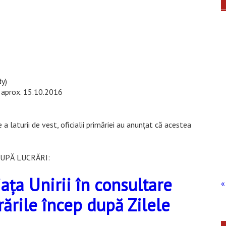
y)
 –aprox. 15.10.2016
a laturii de vest, oficialii primăriei au anunțat că acestea
DUPĂ LUCRĂRI:
ața Unirii în consultare
« 
rările încep după Zilele