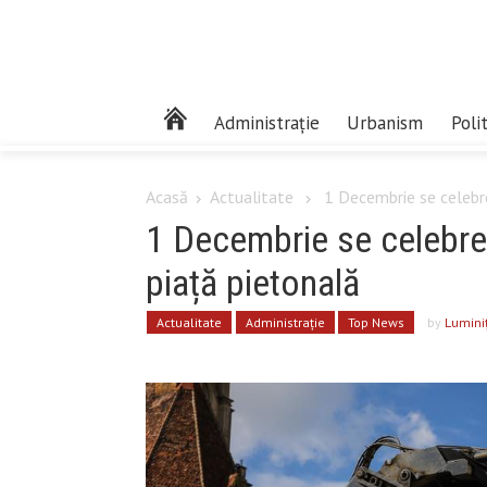
Administrație
Urbanism
Poli
Acasă
Actualitate
1 Decembrie se celebre
1 Decembrie se celebre
piață pietonală
Actualitate
Administrație
Top News
by
Lumini