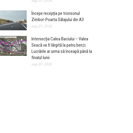
aug. 07, 2026
Începe recepția pe tronsonul
Zimbor-Poarta Sălajului din A3
aug. 07, 2026
Intersecția Calea Baciului – Valea
Seacă va fi lărgită la patru benzi.
Lucrările ar urma să înceapă până la
finalul lunii
aug. 07, 2026