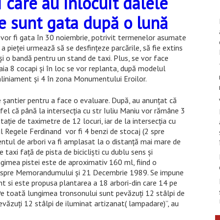
 care au înlocuit dalele
le sunt gata după o lună
 vor fi gata în 30 noiembrie, potrivit termenelor asumate
a pieței urmează să se desfințeze parcările, să fie extins
și o bandă pentru un stand de taxi. Plus, se vor face
taia 8 cocapi și în loc se vor replanta, după modelul
e aliniament și 4 în zona Monumentului Eroilor.
e șantier pentru a face o evaluare. După, au anunțat că
fel că până la intersecția cu str Iuliu Maniu vor rămâne 3
ație de taximetre de 12 locuri, iar de la intersecția cu
ul Regele Ferdinand vor fi 4 benzi de stocaj (2 spre
ntul de arbori va fi amplasat la o distanță mai mare de
e taxi față de pista de bicicliști cu dublu sens și
ngimea pistei este de aproximativ 160 ml, fiind o
lor spre Memorandumului și 21 Decembrie 1989. Se impune
ent si este propusa plantarea a 18 arbori-din care 14 pe
Pe toată lungimea tronsonului sunt pevăzuți 12 stâlpi de
revăzuți 12 stâlpi de iluminat artizanat( lampadare)”, au