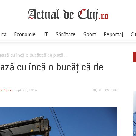
tica
Economie
IT
Sănătate
Sport
Reportaj
Cu
ază cu încă o bucățică de piață ...
ază cu încă o bucățică de
ţa Silea
- sept. 22, 2016
0
508