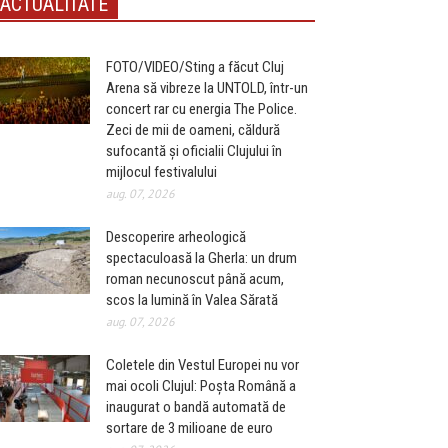
ACTUALITATE
FOTO/VIDEO/Sting a făcut Cluj
Arena să vibreze la UNTOLD, într-un
concert rar cu energia The Police.
Zeci de mii de oameni, căldură
sufocantă și oficialii Clujului în
mijlocul festivalului
aug. 07, 2026
Descoperire arheologică
spectaculoasă la Gherla: un drum
roman necunoscut până acum,
scos la lumină în Valea Sărată
aug. 07, 2026
Coletele din Vestul Europei nu vor
mai ocoli Clujul: Poșta Română a
inaugurat o bandă automată de
sortare de 3 milioane de euro