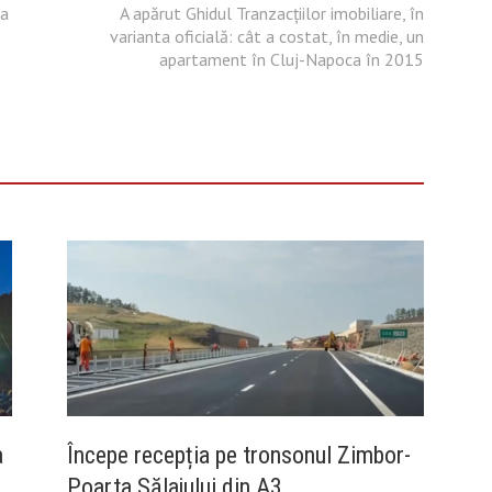
la
A apărut Ghidul Tranzacțiilor imobiliare, în
varianta oficială: cât a costat, în medie, un
apartament în Cluj-Napoca în 2015
a
Începe recepția pe tronsonul Zimbor-
Poarta Sălajului din A3