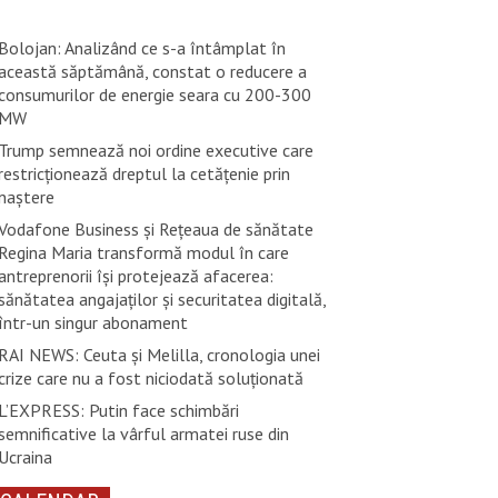
Bolojan: Analizând ce s-a întâmplat în
această săptămână, constat o reducere a
consumurilor de energie seara cu 200-300
MW
Trump semnează noi ordine executive care
restricţionează dreptul la cetăţenie prin
naştere
Vodafone Business și Rețeaua de sănătate
Regina Maria transformă modul în care
antreprenorii își protejează afacerea:
sănătatea angajaților și securitatea digitală,
într-un singur abonament
RAI NEWS: Ceuta și Melilla, cronologia unei
crize care nu a fost niciodată soluționată
L’EXPRESS: Putin face schimbări
semnificative la vârful armatei ruse din
Ucraina