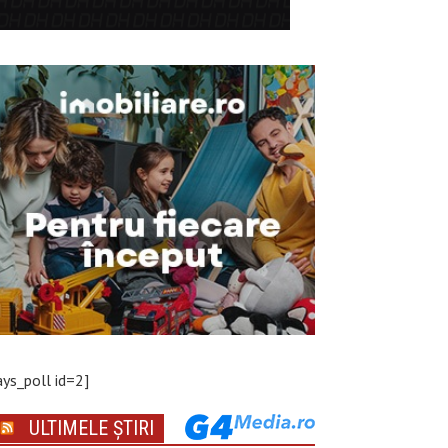
ays_poll id=2]
ULTIMELE ȘTIRI