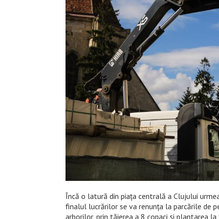
Încă o latură din piața centrală a Clujului urm
finalul lucrărilor se va renunța la parcările de 
arborilor, prin tăierea a 8 copaci și plantarea l