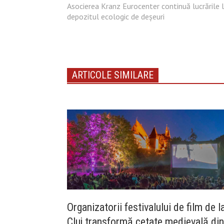
Asocierea Kranz Eurocenter continuă lucrările 
depozitul ecologic de deșeuri
ARTICOLE SIMILARE
Organizatorii festivalului de film de l
Cluj transformă cetate medievală din