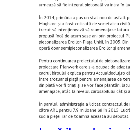
urmează să fie integral pietonală va intra în l
În 2014, primăria a pus un stat nou de asfalt pe 
Maghiare și a fost criticată de societatea civilă.
trecut să intenționează să reamenajaze latura d
propusă încă de acum șase ani prin proiectul Pl
pietonalizarea Eroilor-Piața Unirii, în 2005. Din
operă doar semipietonalizarea Eroilor și amenaj
Pentru continuarea proiectului de pietonalizare d
proiectare Planwerk care s-a ocupat de adaptar
cadrul biroului explica pentru Actualdecluj.ro că
între trotuar și piață pentru amenajarea de tera
din piață vor fi triați și se vor face plantări, la
amenajate, atât la nivelul carosabilului cât și a
În paralel, administrația a licitat contractul de
către ARL pentru 7,9 milioane lei în 2015. Lucrăr
sud a pieței, iar de toamna aceasta au debutat ș