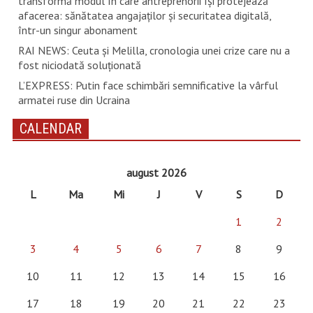
transformă modul în care antreprenorii își protejează
afacerea: sănătatea angajaților și securitatea digitală,
într-un singur abonament
RAI NEWS: Ceuta și Melilla, cronologia unei crize care nu a
fost niciodată soluționată
L’EXPRESS: Putin face schimbări semnificative la vârful
armatei ruse din Ucraina
CALENDAR
august 2026
L
Ma
Mi
J
V
S
D
1
2
3
4
5
6
7
8
9
10
11
12
13
14
15
16
17
18
19
20
21
22
23