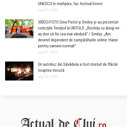
UNESCO în multiplex, fac festival horror
aug. 07, 2026
VIDEO/FOTO Gina Pistol și Smiley și-au prezentat
colecțiile Tendyol la UNTOLD: „Rochița cu dungi mi-
aș dori să fie cea mai vândută” / Smiley: „Am
devenit dependent de cumpărăturile online. Haine
pentru oameni normali”
aug. 07, 2026
Un autobuz din Săvădisla a fost mistuit de flăcări
noaptea trecută
aug. 07, 2026