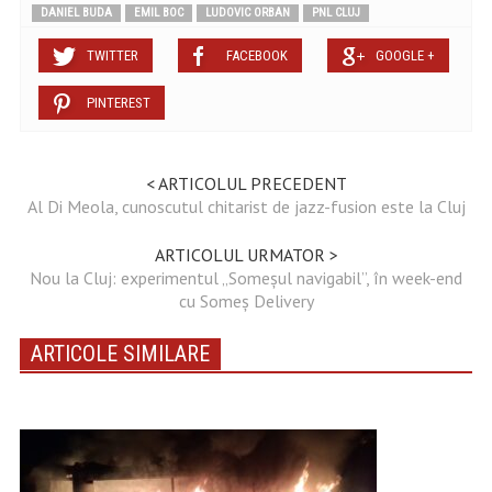
DANIEL BUDA
EMIL BOC
LUDOVIC ORBAN
PNL CLUJ
TWITTER
FACEBOOK
GOOGLE +
PINTEREST
< ARTICOLUL PRECEDENT
Al Di Meola, cunoscutul chitarist de jazz-fusion este la Cluj
ARTICOLUL URMATOR >
Nou la Cluj: experimentul „Someşul navigabil”, în week-end
cu Someş Delivery
ARTICOLE SIMILARE