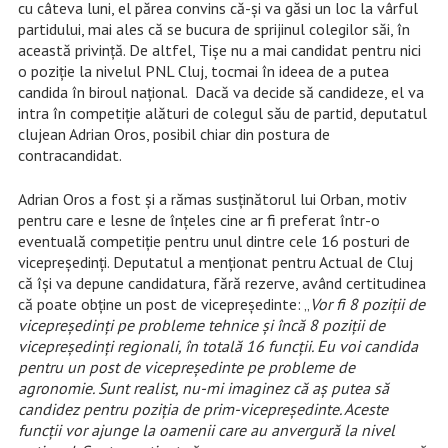
cu câteva luni, el părea convins că-și va găsi un loc la vârful
partidului, mai ales că se bucura de sprijinul colegilor săi, în
această privință. De altfel, Tișe nu a mai candidat pentru nici
o poziție la nivelul PNL Cluj, tocmai în ideea de a putea
candida în biroul național. Dacă va decide să candideze, el va
intra în competiție alături de colegul său de partid, deputatul
clujean Adrian Oros, posibil chiar din postura de
contracandidat.
Adrian Oros a fost și a rămas susținătorul lui Orban, motiv
pentru care e lesne de înțeles cine ar fi preferat într-o
eventuală competiție pentru unul dintre cele 16 posturi de
vicepreședinți. Deputatul a menționat pentru Actual de Cluj
că își va depune candidatura, fără rezerve, având certitudinea
că poate obține un post de vicepreședinte: „
Vor fi 8 poziții de
vicepreședinți pe probleme tehnice și încă 8 poziții de
vicepreședinți regionali, în totală 16 funcții. Eu voi candida
pentru un post de vicepreședinte pe probleme de
agronomie. Sunt realist, nu-mi imaginez că aș putea să
candidez pentru poziția de prim-vicepreședinte. Aceste
funcții vor ajunge la oamenii care au anvergură la nivel