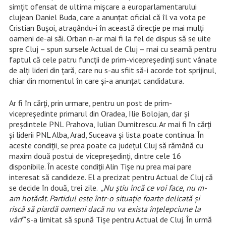
simțit ofensat de ultima mișcare a europarlamentarului
clujean Daniel Buda, care a anunțat oficial că îl va vota pe
Cristian Bușoi, atragându-i în această direcție pe mai mulți
oameni de-ai săi. Orban n-ar mai fi la fel de dispus să se uite
spre Cluj – spun sursele Actual de Cluj – mai cu seamă pentru
faptul că cele patru funcții de prim-vicepreședinți sunt vânate
de alți lideri din țară, care nu s-au sfiit să-i acorde tot sprijinul,
chiar din momentul în care și-a anunțat candidatura.
Ar fi în cărți, prin urmare, pentru un post de prim-
vicepreședinte primarul din Oradea, Ilie Bolojan, dar și
preșdintele PNL Prahova, Iulian Dumitrescu. Ar mai fi în cărți
și liderii PNL Alba, Arad, Suceava și lista poate continua. În
aceste condiții, se prea poate ca județul Cluj să rămână cu
maxim două postui de vicepreședinți, dintre cele 16
disponibile. În aceste condiții Alin Tișe nu prea mai pare
interesat să candideze. El a precizat pentru Actual de Cluj că
se decide în două, trei zile.
„Nu știu încă ce voi face, nu m-
am hotărât. Partidul este într-o situație foarte delicată și
riscă să piardă oameni dacă nu va exista înțelepciune la
vârf”
s-a limitat să spună Tișe pentru Actual de Cluj. În urmă