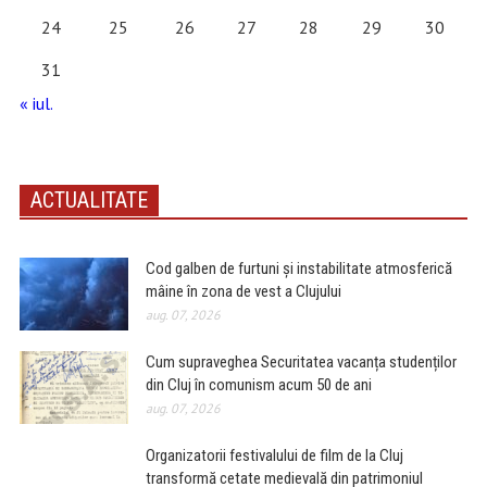
24
25
26
27
28
29
30
31
« iul.
ACTUALITATE
Cod galben de furtuni și instabilitate atmosferică
mâine în zona de vest a Clujului
aug. 07, 2026
Cum supraveghea Securitatea vacanța studenților
din Cluj în comunism acum 50 de ani
aug. 07, 2026
Organizatorii festivalului de film de la Cluj
transformă cetate medievală din patrimoniul