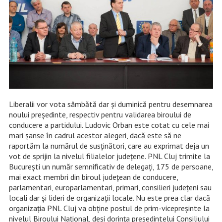
Liberalii vor vota sâmbătă dar și duminică pentru desemnarea
noului președinte, respectiv pentru validarea biroului de
conducere a partidului. Ludovic Orban este cotat cu cele mai
mari șanse în cadrul acestor alegeri, dacă este să ne
raportăm la numărul de susținători, care au exprimat deja un
vot de sprijin la nivelul filialelor județene. PNL Cluj trimite la
București un număr semnificativ de delegați, 175 de persoane,
mai exact membri din biroul județean de conducere,
parlamentari, europarlamentari, primari, consilieri județeni sau
locali dar și lideri de organizații locale. Nu este prea clar dacă
organizația PNL Cluj va obține postul de prim-vicepreșinte la
nivelul Biroului Național, deși dorința președintelui Consiliului