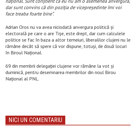
național. Sunt conștient că eu nu am o asemenea anvergură,
dar sunt convins că din poziția de vicepreședinte îmi voi
face treaba foarte bine”.
Adrian Oros nu va avea niciodată anvergura politică și
electorală pe care o are Tișe, este drept, dar cum calculele
politice se fac în baza a altor temeiuri, liberalilor clujeni nu le
rămâne decât să spere că vor dispune, totuși, de două locuri
în Biroul Național.
69 din membrii delegației clujene vor rămâne la vot și
duminică, pentru desemnarea membrilor din noul Birou
Național al PNL.
NICI UN COMENTARIU