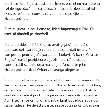
Județean, Alin Tișe, aceasta era. În prezent, el nu mai este la
fel de sigur dacă mai candidează. În schimb, deputatul Adrian
Oros pare foarte convins că va obține o poziție de
vicepreședinte.
Cum au jucat la două capete, liderii importanți ai PNL Cluj
riscă să rămână pe dinafară
Principalii lideri ai PNL Cluj au avut grijă să mențină o
oarecare detașare față de principalii candidați înscriși în
competiția pentru șefia partidului, Ludovic Orban și Cristian
Bușoi. Această poziționare așa zis „neutră” le scade
considerabil șansele de a mai obține funcția de prim-
vicepreședinte, dacă Orban va câștiga alegerile.
În momentul acesta sunt vehiculate mai multe variante. Pe
de-o parte se presupune că Emil Boc ar fi negociat cu Orban,
urmând ca duminică, organizația clujeană să obțină, totuși,
unul dintre cele 4 posturi de prim-vicepreședinți, fie pentru
Alin Tișe, fie, de ce nu, chiar pentru Emil Boc (dacă el va dori
să candideze). Pe de altă parte, se speculează că Orban s-ar fi