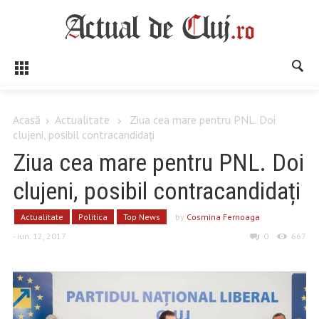
Acasă
Actualitate
Ziua cea mare pentru PNL. Doi
clujeni, posibil contracandidați
Ziua cea mare pentru PNL. Doi
clujeni, posibil contracandidați
Actualitate
Politica
Top News
by
Cosmina Fernoaga
- iun. 12, 2017
0
667