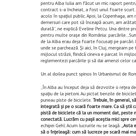
pentru Alba Iulia am făcut un mic raport pentru
contract s-a încheiat, a fost unul foarte scur
acolo în spaţiul public. Apoi, la Copenhaga, am r
demersuri care pot să înceapă acum, am arătat 
durată”, ne explică Eveline Petcu. Una dintre p
pentru multe oraşe din România: parcările. „Sunt
de la Alba erau deja foarte focusaţi pe parcări.
unde se parchează. Şi aici, în Cluj, mergeam p
mijlocul străzii, fiindcă cineva e parcat în mijl
reglementezi parcările şi să dai amenzi celor 
Un al doilea punct spinos în Urbanismul de Rom
„În Alba au început deja să dezvolte o reţea de b
spaţiu de la pietoni. Au pictat benzile de bicic
puneau piste de biciclete.
Trebuie, în general, 
integrată şi pe o scară foarte mare. Ca să ştii c
pistă de biciclete că la un moment dat, peste nu 
conectată. Lucrăm cu paşii aceştia mici spre c
echipei Gehl. Acum lucrurile nu se leagă.
„Asta e
să o înţeleagă: cum să lucreze pe scară mai ma