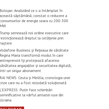
Bolojan: Analizând ce s-a întâmplat în
această săptămână, constat o reducere a
consumurilor de energie seara cu 200-300
MW
Trump semnează noi ordine executive care
restricţionează dreptul la cetăţenie prin
naştere
Vodafone Business și Rețeaua de sănătate
Regina Maria transformă modul în care
antreprenorii își protejează afacerea:
sănătatea angajaților și securitatea digitală,
într-un singur abonament
RAI NEWS: Ceuta și Melilla, cronologia unei
crize care nu a fost niciodată soluționată
L’EXPRESS: Putin face schimbări
semnificative la vârful armatei ruse din
Ucraina