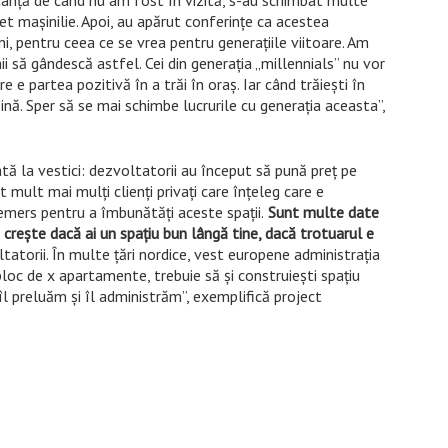
stanţă de când nu am fost în vizită, s-au schimbat multe
t maşinilie. Apoi, au apărut conferinţe ca acestea
ni, pentru ceea ce se vrea pentru generaţiile viitoare. Am
 să gândescă astfel. Cei din generaţia „millennials” nu vor
e partea pozitivă în a trăi în oraş. Iar când trăieşti în
şină. Sper să se mai schimbe lucrurile cu generaţia aceasta”,
tă la vestici: dezvoltatorii au început să pună preţ pe
t mult mai mulţi clienţi privaţi care înţeleg care e
demers pentru a îmbunătăţi aceste spaţii.
Sunt multe date
reşte dacă ai un spaţiu bun lângă tine, dacă trotuarul e
atorii. În multe ţări nordice, vest europene administraţia
 bloc de x apartamente, trebuie să şi construieşti spaţiu
i îl preluăm şi îl administrăm”, exemplifică project