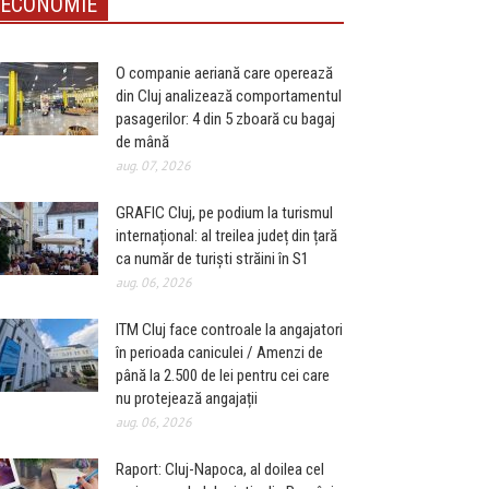
ECONOMIE
O companie aeriană care operează
din Cluj analizează comportamentul
pasagerilor: 4 din 5 zboară cu bagaj
de mână
aug. 07, 2026
GRAFIC Cluj, pe podium la turismul
internațional: al treilea județ din țară
ca număr de turiști străini în S1
aug. 06, 2026
ITM Cluj face controale la angajatori
în perioada caniculei / Amenzi de
până la 2.500 de lei pentru cei care
nu protejează angajații
aug. 06, 2026
Raport: Cluj-Napoca, al doilea cel