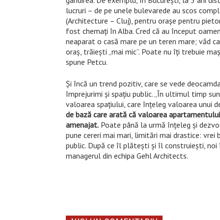
gândirea. De exemplu, în Bucureşti, la 5 ani di
lucruri – de pe unele bulevarede au scos comple
(Architecture – Cluj), pentru oraşe pentru pieto
fost chemaţi în Alba. Cred că au început oamenii
neaparat o casă mare pe un teren mare; văd care 
oraş, trăieşti „mai mic”. Poate nu îţi trebuie ma
spune Petcu.
Şi încă un trend pozitiv, care se vede deocamda
împrejurimi şi spaţiu public. „În ultimul timp sun
valoarea spaţiului, care înţeleg valoarea unui 
de bază care arată că valoarea apartamentului c
amenajat.
Poate până la urmă înţeleg şi dezvolt
pune cereri mai mari, limitări mai drastice: vrei
public. După ce îl plăteşti şi îl construieşti, no
managerul din echipa Gehl Architects.