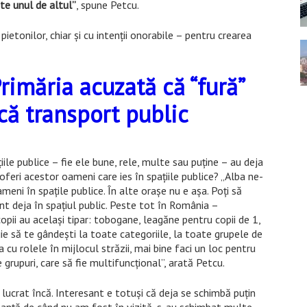
te unul de altul”
, spune Petcu.
ietonilor, chiar şi cu intenţii onorabile – pentru crearea
rimăria acuzată că “fură”
acă transport public
le publice – fie ele bune, rele, multe sau puţine – au deja
feri acestor oameni care ies în spaţiile publice? „Alba ne-
meni în spaţile publice. În alte oraşe nu e aşa. Poţi să
unt deja în spaţiul public. Peste tot în România –
copii au acelaşi tipar: tobogane, leagăne pentru copii de 1,
buie să te gândeşti la toate categoriile, la toate grupele de
a cu rolele în mijlocul străzii, mai bine faci un loc pentru
 grupuri, care să fie multifuncţional”, arată Petcu.
lucrat încă. Interesant e totuşi că deja se schimbă puţin