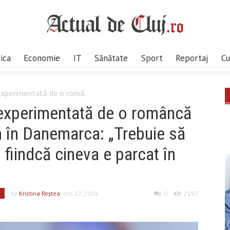
tica
Economie
IT
Sănătate
Sport
Reportaj
Cu
 experimentată de o româ...
, experimentată de o româncă
m în Danemarca: „Trebuie să
, fiindcă cineva e parcat în
m
by
Kristina Reştea
- oct. 22, 2016
0
2197