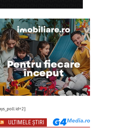
ays_poll id=2]
ULTIMELE ȘTIRI