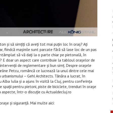
on şi să simţiţi că aveţi tot mai puţin loc în oraş? Aţi
r, fiindcă maşinile sunt parcate fără să lase loc de un pas
întâmplat să vă daţi la o parte chiar pe pietonală, în
e? E doar un aspect care contribuie la tabloul oraşelor de
e intervenţii de reglementare şi bun simţ. Despre oraşele
line Petcu, româncă ce lucrează la unul dintre cele mai
 urbanismului – Gehl Architects. Tânăra a lucrat, în
Alba Iulia şi a ajuns în vizită la Cluj, pentru conferinţa
 spaţii pentru pietoni, piste de biciclete, trenduri în oraşe
a aspecte, într-o discuţie cu Actualdecluj.ro
raşe şi siguranţă. Mai multe aici: