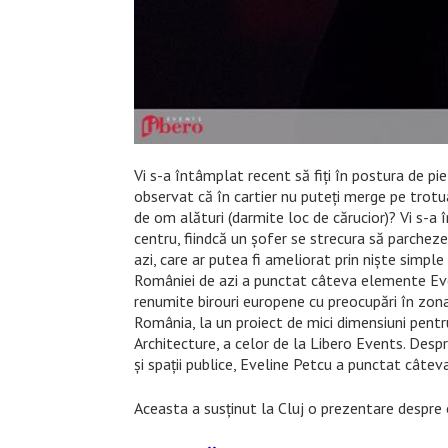
Vi s-a întâmplat recent să fiţi în postura de piet
observat că în cartier nu puteţi merge pe trotua
de om alături (darmite loc de cărucior)? Vi s-a 
centru, fiindcă un şofer se strecura să parchez
azi, care ar putea fi ameliorat prin nişte simpl
României de azi a punctat câteva elemente Eve
renumite birouri europene cu preocupări în zona
România, la un proiect de mici dimensiuni pentru 
Architecture, a celor de la Libero Events. Despre
şi spaţii publice, Eveline Petcu a punctat câtev
Aceasta a susţinut la Cluj o prezentare despre o