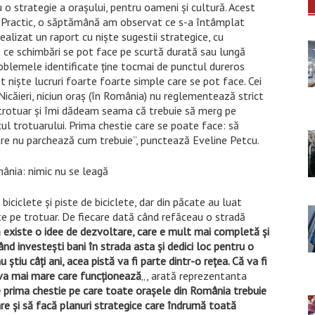
 o strategie a oraşului, pentru oameni şi cultură. Acest
t. Practic, o săptămână am observat ce s-a întâmplat
ealizat un raport cu nişte sugestii strategice, cu
ce schimbări se pot face pe scurtă durată sau lungă
roblemele identificate ţine tocmai de punctul dureros
 nişte lucruri foarte foarte simple care se pot face. Cei
 Nicăieri, niciun oraş (în România) nu reglementează strict
e trotuar şi îmi dădeam seama că trebuie să merg pe
ocul trotuarului. Prima chestie care se poate face: să
care nu parchează cum trebuie”, punctează Eveline Petcu.
ânia: nimic nu se leagă
iciclete şi piste de biciclete, dar din păcate au luat
lete pe trotuar. De fiecare dată când refăceau o stradă
să existe o idee de dezvoltare, care e mult mai completă şi
ând investeşti bani în strada asta şi dedici loc pentru o
ştiu câţi ani, acea pistă va fi parte dintr-o reţea. Că va fi
eva mai mare care funcţionează
„, arată reprezentanta
 prima chestie pe care toate oraşele din România trebuie
re şi să facă planuri strategice care îndrumă toată