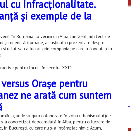
l cu infracţionalitate.
ranţă şi exemple de la
venit în România, la vecinii din Alba. Jan Gehl, arhitect de
ii și regenerării urbane, a susţinut o prezentare despre
 a studiat sau a lucrat prin compania pe care a fondat-o la
e.
ractive pentru locuit în secolul XXI”:
versus Orașe pentru
danez ne arată cum suntem
ă
« 
România, unde singura colaborare în zona urbanismului (de
) s-a concretizat deocamdată în Alba, pentru o lucrare de
c, în Bucureşti, cu care nu s-a întâmplat nimic. Acum,