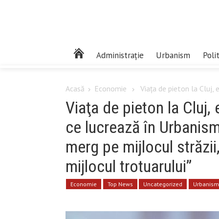
Administrație
Urbanism
Poli
Acasă
Economie
Viaţa de pieton la Cluj,
Viaţa de pieton la Cluj
ce lucrează în Urbanis
merg pe mijlocul străzii
mijlocul trotuarului”
Economie
Top News
Uncategorized
Urbanis