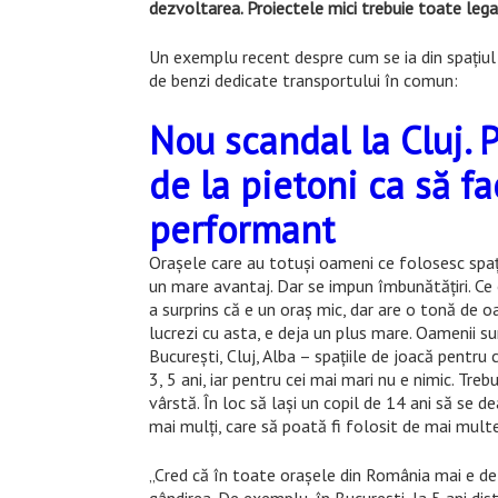
dezvoltarea. Proiectele mici trebuie toate lega
Un exemplu recent despre cum se ia din spaţiul p
de benzi dedicate transportului în comun:
Nou scandal la Cluj. P
de la pietoni ca să f
performant
Oraşele care au totuşi oameni ce folosesc spaţii
un mare avantaj. Dar se impun îmbunătăţiri. Ce o
a surprins că e un oraş mic, dar are o tonă de oa
lucrezi cu asta, e deja un plus mare. Oamenii s
Bucureşti, Cluj, Alba – spaţiile de joacă pentru 
3, 5 ani, iar pentru cei mai mari nu e nimic. Tre
vârstă. În loc să laşi un copil de 14 ani să se de
mai mulţi, care să poată fi folosit de mai multe
„Cred că în toate oraşele din România mai e de 