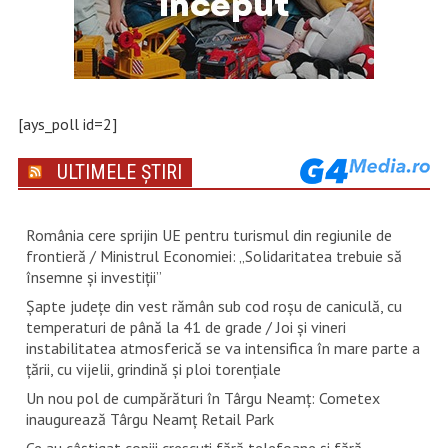
[ays_poll id=2]
ULTIMELE ȘTIRI
România cere sprijin UE pentru turismul din regiunile de
frontieră / Ministrul Economiei: „Solidaritatea trebuie să
însemne și investiții”
Șapte județe din vest rămân sub cod roșu de caniculă, cu
temperaturi de până la 41 de grade / Joi și vineri
instabilitatea atmosferică se va intensifica în mare parte a
țării, cu vijelii, grindină și ploi torențiale
Un nou pol de cumpărături în Târgu Neamț: Cometex
inaugurează Târgu Neamț Retail Park