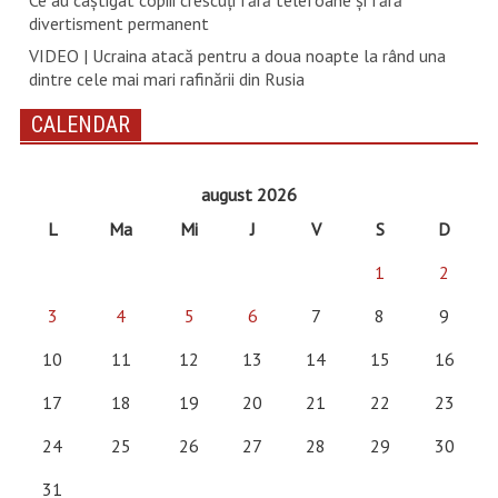
Ce au câștigat copiii crescuți fără telefoane și fără
divertisment permanent
VIDEO | Ucraina atacă pentru a doua noapte la rând una
dintre cele mai mari rafinării din Rusia
CALENDAR
august 2026
L
Ma
Mi
J
V
S
D
1
2
3
4
5
6
7
8
9
10
11
12
13
14
15
16
17
18
19
20
21
22
23
24
25
26
27
28
29
30
31