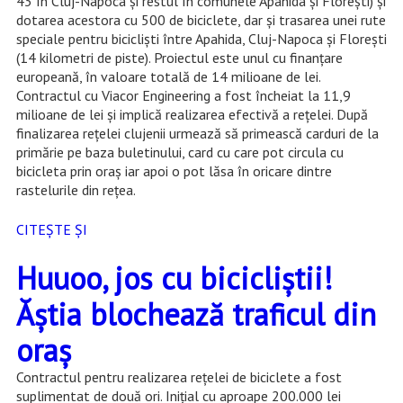
43 în Cluj-Napoca şi restul în comunele Apahida şi Floreşti) şi
dotarea acestora cu 500 de biciclete, dar şi trasarea unei rute
speciale pentru biciclişti între Apahida, Cluj-Napoca şi Floreşti
(14 kilometri de piste). Proiectul este unul cu finanţare
europeană, în valoare totală de 14 milioane de lei.
Contractul cu Viacor Engineering a fost încheiat la 11,9
milioane de lei şi implică realizarea efectivă a reţelei. După
finalizarea rețelei clujenii urmează să primească carduri de la
primărie pe baza buletinului, card cu care pot circula cu
bicicleta prin oraș iar apoi o pot lăsa în oricare dintre
rastelurile din rețea.
CITEȘTE ȘI
Huuoo, jos cu bicicliștii!
Ăștia blochează traficul din
oraș
Contractul pentru realizarea rețelei de biciclete a fost
suplimentat de două ori. Inițial cu aproape 200.000 lei