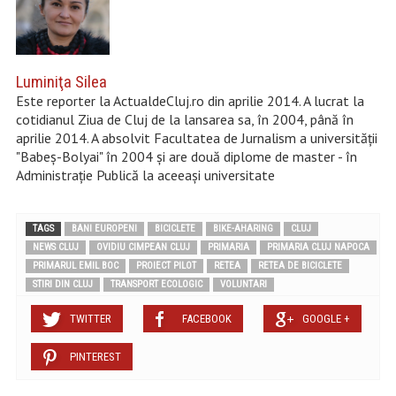
Luminiţa Silea
Este reporter la ActualdeCluj.ro din aprilie 2014. A lucrat la
cotidianul Ziua de Cluj de la lansarea sa, în 2004, până în
aprilie 2014. A absolvit Facultatea de Jurnalism a universității
"Babeș-Bolyai" în 2004 şi are două diplome de master - în
Administraţie Publică la aceeaşi universitate
TAGS
BANI EUROPENI
BICICLETE
BIKE-AHARING
CLUJ
NEWS CLUJ
OVIDIU CIMPEAN CLUJ
PRIMARIA
PRIMARIA CLUJ NAPOCA
PRIMARUL EMIL BOC
PROIECT PILOT
RETEA
RETEA DE BICICLETE
STIRI DIN CLUJ
TRANSPORT ECOLOGIC
VOLUNTARI
TWITTER
FACEBOOK
GOOGLE +
PINTEREST