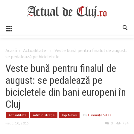
Acasă
Actualitate
Veste bună pentru finalul de august:
se pedalează pe bicicletele ...
Veste bună pentru finalul de
august: se pedalează pe
bicicletele din bani europeni în
Cluj
Actualitate
Administrație
Top News
by
Luminiţa Silea
- aug. 10, 2015
0
784