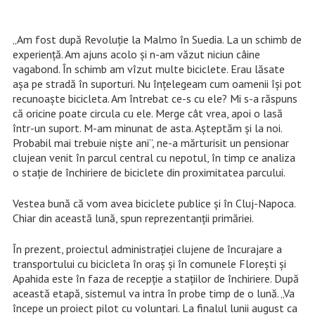
„Am fost după Revoluție la Malmo în Suedia. La un schimb de
experiență. Am ajuns acolo și n-am văzut niciun câine
vagabond. În schimb am vîzut multe biciclete. Erau lăsate
așa pe stradă în suporturi. Nu înțelegeam cum oamenii își pot
recunoaște bicicleta. Am întrebat ce-s cu ele? Mi s-a răspuns
că oricine poate circula cu ele. Merge cât vrea, apoi o lasă
într-un suport. M-am minunat de asta. Așteptăm și la noi.
Probabil mai trebuie niște ani”, ne-a mărturisit un pensionar
clujean venit în parcul central cu nepotul, în timp ce analiza
o stație de închiriere de biciclete din proximitatea parcului.
Vestea bună că vom avea biciclete publice și în Cluj-Napoca.
Chiar din această lună, spun reprezentanții primăriei.
În prezent, proiectul administraţiei clujene de încurajare a
transportului cu bicicleta în oraş şi în comunele Floreşti şi
Apahida este în faza de recepție a stațiilor de închiriere. După
această etapă, sistemul va intra în probe timp de o lună. „Va
începe un proiect pilot cu voluntari. La finalul lunii august ca