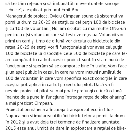
să testăm rețeaua și să îmbunătățim eventualele sincope
tehnice”, a explicat primarul Emil Boc.
Managerul de proiect, Ovidiu Cîmpean spune că sistemul va
porni la drum cu 20-25 de stații, cu cel puțin 100 de biciclete
și cu 100 de voluntari. „Noi am dicutat cu mai multe ONG-uri
pentru a g[si voluntari care să testeze rețeaua. Volunarii vor
primi un card și timp de o lună vor circula cu bicicletele din
rețea. 20-25 de stații vor fi funcționale și vor avea cel puțin
100 de biciclete la dispoziție. Cele 500 de biciclete pe care le-
am cumpărat în cadrul acestui proiect sunt în stare bună de
funcționare și sperăm să se comporte bine în trafic. Vom face
și un apel public în cazul în care nu vom intruni numărul de
100 de voluntari în care vom specifica exact condițiile în care
aceștia pot aplica în cadrul proiectului pilot. Dacă va fi
nevoie, proiectul pilot se mai poate prelungi cu încă o lună
înainte de a pune în funcțiune întreaga rețea de bike-sharing”,
a mai prezicat Cîmpean.
Proiectul primăriei a a încuraja transportul eco în Cluj-
Napoca prin stimularea utilizării bicicletelor a pornit la drum
în 2012 și a avut deja trei termene de finalizare anunțate.
2015 este anul limită de dare în exploatare a rețelei de bike-