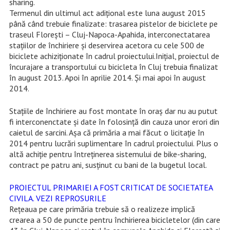
sharing.
Termenul din ultimul act adițional este luna august 2015
până când trebuie finalizate: trasarea pistelor de biciclete pe
traseul Florești – Cluj-Napoca-Apahida, interconectatarea
stațiilor de închiriere și deservirea acetora cu cele 500 de
biciclete achiziționate în cadrul proiectului.Inițial, proiectul de
încurajare a transportului cu bicicleta în Cluj trebuia finalizat
în august 2013. Apoi în aprilie 2014. Și mai apoi în august
2014.
Stațiile de închiriere au fost montate în oraș dar nu au putut
fi interconenctate și date în folosință din cauza unor erori din
caietul de sarcini. Așa că primăria a mai făcut o licitație în
2014 pentru lucrări suplimentare în cadrul proiectului. Plus o
altă achiție pentru întreținerea sistemului de bike-sharing,
contract pe patru ani, susținut cu bani de la bugetul local.
PROIECTUL PRIMARIEI A FOST CRITICAT DE SOCIETATEA
CIVILA. VEZI REPROSURILE
Reţeaua pe care primăria trebuie să o realizeze implică
crearea a 50 de puncte pentru închirierea bicicletelor (din care