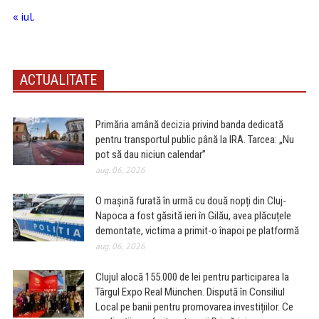
« iul.
ACTUALITATE
Primăria amână decizia privind banda dedicată
pentru transportul public până la IRA. Tarcea: „Nu
pot să dau niciun calendar”
aug. 06, 2026
O mașină furată în urmă cu două nopți din Cluj-
Napoca a fost găsită ieri în Gilău, avea plăcuțele
demontate, victima a primit-o înapoi pe platformă
aug. 06, 2026
Clujul alocă 155.000 de lei pentru participarea la
Târgul Expo Real München. Dispută în Consiliul
Local pe banii pentru promovarea investițiilor. Ce