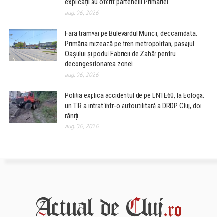
explicații au oferit partenerii Primăriei
aug. 06, 2026
Fără tramvai pe Bulevardul Muncii, deocamdată.
Primăria mizează pe tren metropolitan, pasajul
Oașului și podul Fabricii de Zahăr pentru
decongestionarea zonei
aug. 06, 2026
Poliția explică accidentul de pe DN1E60, la Bologa:
un TIR a intrat într-o autoutilitară a DRDP Cluj, doi
răniți
aug. 06, 2026