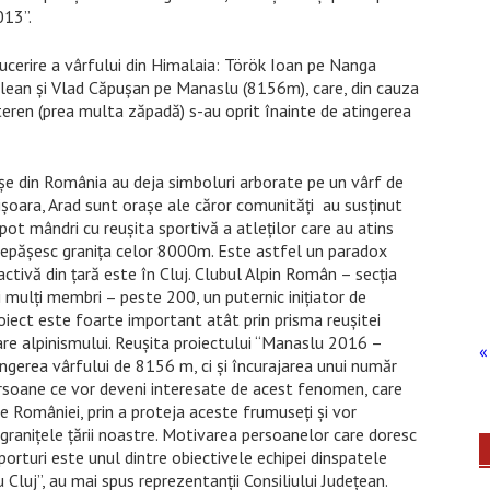
013”.
cucerire a vârfului din Himalaia: Török Ioan pe Nanga
lean şi Vlad Căpuşan pe Manaslu (8156m), care, din cauza
n teren (prea multa zăpadă) s-au oprit înainte de atingerea
e din România au deja simboluri arborate pe un vârf de
mişoara, Arad sunt oraşe ale căror comunităţi au susţinut
ot mândri cu reuşita sportivă a atleţilor care au atins
depăşesc graniţa celor 8000m. Este astfel un paradox
ctivă din ţară este în Cluj. Clubul Alpin Român – secţia
 mulţi membri – peste 200, un puternic iniţiator de
iect este foarte important atât prin prisma reușitei
care alpinismului. Reușita proiectului “Manaslu 2016 –
« 
gerea vârfului de 8156 m, ci și încurajarea unui număr
ersoane ce vor deveni interesate de acest fenomen, care
e României, prin a proteja aceste frumuseți și vor
ranițele țării noastre. Motivarea persoanelor care doresc
orturi este unul dintre obiectivele echipei dinspatele
luj”, au mai spus reprezentanții Consiliului Județean.