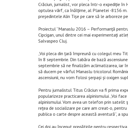
Crăciun, jurnalist, vor pleca într-o expediție î
optulea vârf, ca înălţime, al Planetei -8156 m.
președintele Alin Tișe pe care să le arboreze pe
Proiectul ”Manaslu 2016 – Performanță pentru Cl
Cipcigan, unul dintre cei mai experimentaţi atle
Salvaspeo Cluj.
„Voi pleca din țară împreună cu colegul meu Ti
în 8 septembrie. Din tabăra de bază ascensiune
septembrie să ne finalizăm aclimatizarea, iar î
să ducem pe vârful Manaslu tricolorul României 
ascensiunii, nu vom folosi șerpași și oxigen supl
Pentru jurnalistul Titus Crăciun va fi prima expe
popularizeze practicarea alpinismului. „Voi face
alpinismului. Vom avea un telefon prin satelit 
rețea de socializare pe care am creat-o, pentru
publica o carte despre această aventură”, a spu
Cei doi au început pregătirile pentru respectiva