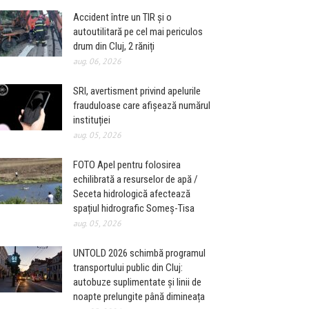
Accident între un TIR și o
autoutilitară pe cel mai periculos
drum din Cluj, 2 răniți
aug. 06, 2026
SRI, avertisment privind apelurile
frauduloase care afișează numărul
instituției
aug. 05, 2026
FOTO Apel pentru folosirea
echilibrată a resurselor de apă /
Seceta hidrologică afectează
spațiul hidrografic Someș-Tisa
aug. 05, 2026
UNTOLD 2026 schimbă programul
transportului public din Cluj:
autobuze suplimentate și linii de
noapte prelungite până dimineața