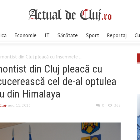
tica
Economie
IT
Sănătate
Sport
Reportaj
Cu
amontist din Cluj pleacă cu însemnele ...
montist din Cluj pleacă cu
cucerească cel de-al optulea
lu din Himalaya
Cluj
- aug. 11, 2016
0
368