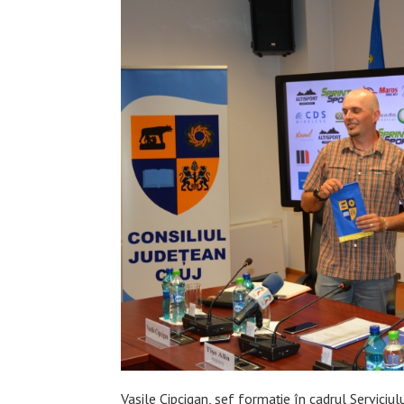
Vasile Cipcigan, şef formaţie în cadrul Serviciu