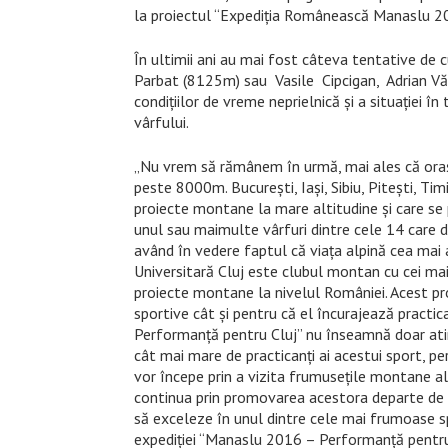
la proiectul “Expediţia Românească Manaslu 2
În ultimii ani au mai fost câteva tentative de 
Parbat (8125m) sau Vasile Cipcigan, Adrian Vă
condiţiilor de vreme neprielnică şi a situaţiei î
vârfului.
„Nu vrem să rămânem în urmă, mai ales că oraș
peste 8000m. Bucureşti, Iaşi, Sibiu, Piteşti, Ti
proiecte montane la mare altitudine şi care se p
unul sau maimulte vârfuri dintre cele 14 care 
având în vedere faptul că viaţa alpină cea mai a
Universitară Cluj este clubul montan cu cei mai
proiecte montane la nivelul României. Acest pro
sportive cât și pentru că el încurajează practi
Performanță pentru Cluj” nu înseamnă doar atin
cât mai mare de practicanți ai acestui sport, p
vor începe prin a vizita frumusețile montane al
continua prin promovarea acestora departe de g
să exceleze în unul dintre cele mai frumoase sp
expediției “Manaslu 2016 – Performanță pentru C