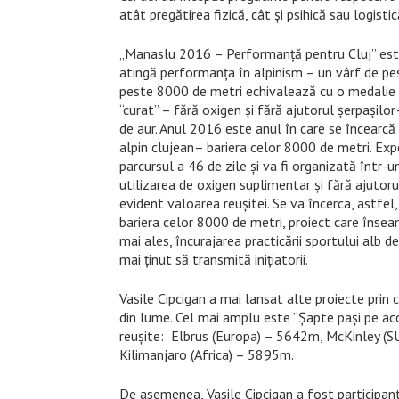
atât pregătirea fizică, cât și psihică sau logistic
„Manaslu 2016 – Performanţă pentru Cluj” este
atingă performanţa în alpinism – un vârf de pe
peste 8000 de metri echivalează cu o medalie
“curat” – fără oxigen şi fără ajutorul şerpaşilo
de aur. Anul 2016 este anul în care se încearcă 
alpin clujean– bariera celor 8000 de metri. Exp
parcursul a 46 de zile şi va fi organizată într
utilizarea de oxigen suplimentar şi fără ajutoru
evident valoarea reuşitei. Se va încerca, astfel
bariera celor 8000 de metri, proiect care însea
mai ales, încurajarea practicării sportului alb 
mai ținut să transmită inițiatorii.
Vasile Cipcigan a mai lansat alte proiecte prin 
din lume. Cel mai amplu este ”Şapte paşi pe aco
reuşite: Elbrus (Europa) – 5642m, McKinley (
Kilimanjaro (Africa) – 5895m.
De asemenea, Vasile Cipcigan a fost participant 