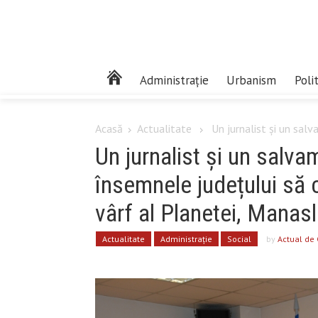
Administrație
Urbanism
Poli
Acasă
Actualitate
Un jurnalist și un salv
Un jurnalist și un salva
însemnele județului să 
vârf al Planetei, Manas
Actualitate
Administrație
Social
by
Actual de 