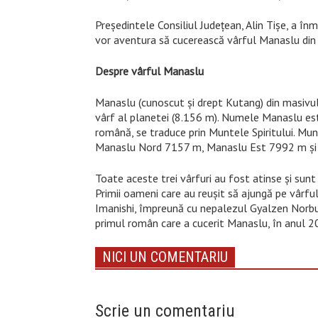
Președintele Consiliul Județean, Alin Tișe, a în
vor aventura să cucerească vârful Manaslu din
Despre vârful Manaslu
Manaslu (cunoscut şi drept Kutang) din masivul
vârf al planetei (8.156 m). Numele Manaslu est
română, se traduce prin Muntele Spiritului. Mu
Manaslu Nord 7157 m, Manaslu Est 7992 m ş
Toate aceste trei vârfuri au fost atinse şi sunt 
Primii oameni care au reuşit să ajungă pe vârfu
Imanishi, împreună cu nepalezul Gyalzen Norbu
primul român care a cucerit Manaslu, în anul 2
NICI UN COMENTARIU
Scrie un comentariu