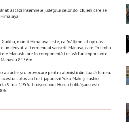
mânat astăzi însemnele județului celor doi clujeni care se
 Himalaya.
 Gurkha, muntii Himalaya, este, ca înălţime, al optulea
e un derivat al termenului sanscrit Manasa, care, în limba
ntele Manaslu are în componenţă trei vârfuri importante:
i Manaslu 8156m.
o atracţie şi o provocare pentru alpiniştii din toată lumea.
l acestui colos au fost japonezii Yuko Maki şi Tashio
 la 9 mai 1956. Timişoreanul Horea Colibăşanu este
006.