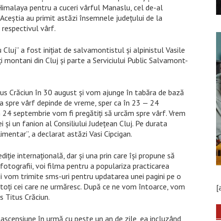
n Himalaya pentru a cuceri vârful Manaslu, cel de-al
 Aceștia au primit astăzi însemnele județului de la
 respectivul vârf.
uj” a fost iniţiat de salvamontistul şi alpinistul Vasile
ţi montani din Cluj și parte a Serviciului Public Salvamont-
tus Crăciun în 30 august și vom ajunge în tabăra de bază
a spre vârf depinde de vreme, sper ca în 23 — 24
n 24 septembrie vom fi pregătiți să urcăm spre vârf. Vrem
și un fanion al Consiliului Județean Cluj. Pe durata
imentar”, a declarat astăzi Vasi Cipcigan.
diție internațională, dar și una prin care își propune să
 fotografii, voi filma pentru a populariza practicarea
și vom trimite sms-uri pentru updatarea unei pagini pe o
 toți cei care ne urmăresc. După ce ne vom întoarce, vom
[
s Titus Crăciun.
 ascensiune în urmă cu peste un an de zile, ea incluzând