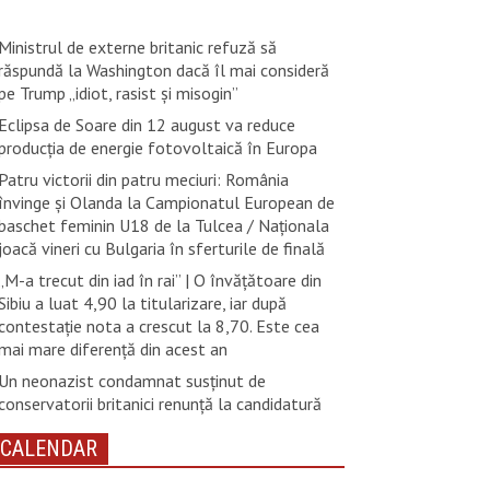
Ministrul de externe britanic refuză să
răspundă la Washington dacă îl mai consideră
pe Trump „idiot, rasist şi misogin”
Eclipsa de Soare din 12 august va reduce
producția de energie fotovoltaică în Europa
Patru victorii din patru meciuri: România
învinge și Olanda la Campionatul European de
baschet feminin U18 de la Tulcea / Naționala
joacă vineri cu Bulgaria în sferturile de finală
„M-a trecut din iad în rai” | O învățătoare din
Sibiu a luat 4,90 la titularizare, iar după
contestație nota a crescut la 8,70. Este cea
mai mare diferență din acest an
Un neonazist condamnat susţinut de
conservatorii britanici renunţă la candidatură
CALENDAR