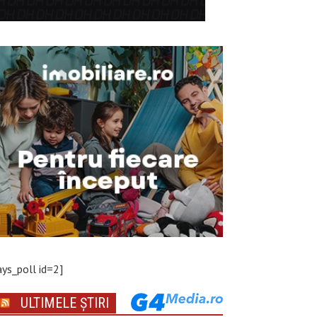
ays_poll id=2]
ULTIMELE ȘTIRI