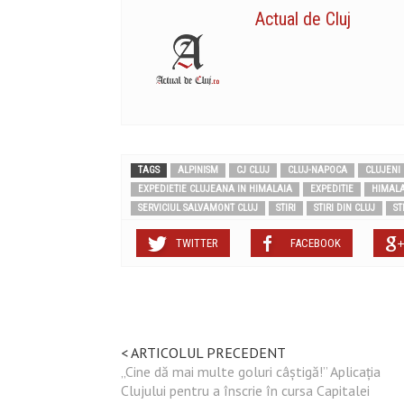
Actual de Cluj
TAGS
ALPINISM
CJ CLUJ
CLUJ-NAPOCA
CLUJENI
EXPEDIETIE CLUJEANA IN HIMALAIA
EXPEDITIE
HIMALA
SERVICIUL SALVAMONT CLUJ
STIRI
STIRI DIN CLUJ
ST
TWITTER
FACEBOOK
< ARTICOLUL PRECEDENT
„Cine dă mai multe goluri câștigă!” Aplicația
Clujului pentru a înscrie în cursa Capitalei