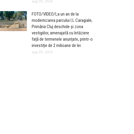
aug. 05, 2026
FOTO/VIDEO/La un an de la
modernizarea parcului I.L Caragiale,
Primăria Cluj deschide și zona
vestigiilor, amenajată cu întâziere
față de termenele anunțate, printr-o
investiție de 2 milioane de lei
aug. 05, 2026