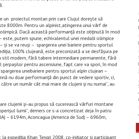
ă.
 un proiectul montan prin care Clujul dorește să
ste 8000m. Pentru un alpinist,atingerea unui vârf de
 olimpică. Dacă această performanţă este obţinută în mod
r– este, putem spune, echivalentul unei medalii olimpice
– şi se va reuşi – spargerea unei bariere pentru sportul
ediţia, 100% clujeană, este preconizată a se desfăşura pe
-un stil modern, fără tabere intermediare permanente, fără
l şerpaşilor pentru ascensiune, fapt care va spori, în mod
, spargerea uneibariere pentru sportul alpin clujean –
mnă nu doar performanţă din punct de vedere sportiv, ci,
de către un număr cât mai mare de clujeni şi nu numai”, au
care clujenii și-au propus să cucerească vârfuri montane
perişul lumii”, demers ce s-a concretizat deja în patru
SUA) – 6194m, Aconcagua (America de Sud) – 6960m,
la expediţia Khan Tengri 2008, co-iniţiator şi participant