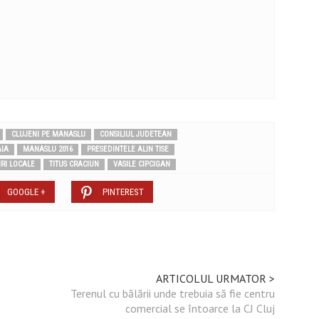
CLUJENI PE MANASLU
CONSILIUL JUDETEAN
IA
MANASLU 2016
PRESEDINTELE ALIN TISE
IRI LOCALE
TITUS CRACIUN
VASILE CIPCIGAN
GOOGLE +
PINTEREST
ARTICOLUL URMATOR >
Terenul cu bălării unde trebuia să fie centru
comercial se întoarce la CJ Cluj