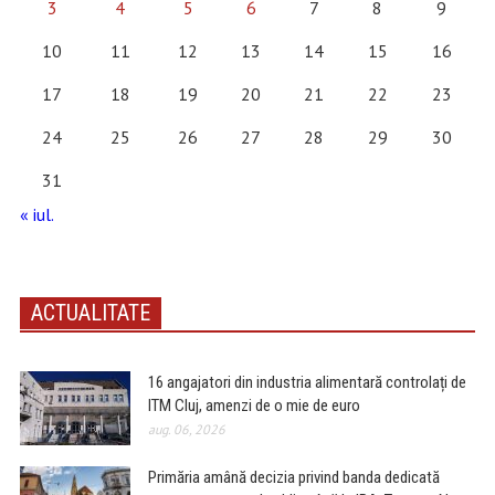
3
4
5
6
7
8
9
10
11
12
13
14
15
16
17
18
19
20
21
22
23
24
25
26
27
28
29
30
31
« iul.
ACTUALITATE
16 angajatori din industria alimentară controlați de
ITM Cluj, amenzi de o mie de euro
aug. 06, 2026
Primăria amână decizia privind banda dedicată