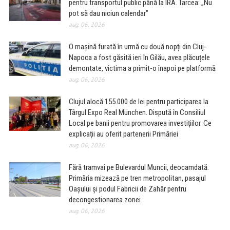
pentru transportul public până la IRA. Tarcea: „Nu
pot să dau niciun calendar”
aug. 06, 2026
O mașină furată în urmă cu două nopți din Cluj-
Napoca a fost găsită ieri în Gilău, avea plăcuțele
demontate, victima a primit-o înapoi pe platformă
aug. 06, 2026
Clujul alocă 155.000 de lei pentru participarea la
Târgul Expo Real München. Dispută în Consiliul
Local pe banii pentru promovarea investițiilor. Ce
explicații au oferit partenerii Primăriei
aug. 06, 2026
Fără tramvai pe Bulevardul Muncii, deocamdată.
Primăria mizează pe tren metropolitan, pasajul
Oașului și podul Fabricii de Zahăr pentru
decongestionarea zonei
aug. 06, 2026