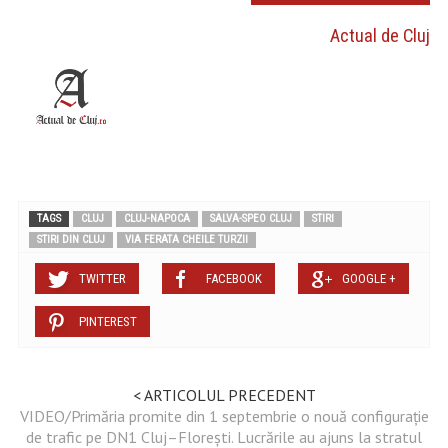
Actual de Cluj
TAGS
CLUJ
CLUJ-NAPOCA
SALVA-SPEO CLUJ
STIRI
STIRI DIN CLUJ
VIA FERATA CHEILE TURZII
TWITTER
FACEBOOK
GOOGLE +
PINTEREST
< ARTICOLUL PRECEDENT
VIDEO/Primăria promite din 1 septembrie o nouă configurație
de trafic pe DN1 Cluj–Florești. Lucrările au ajuns la stratul