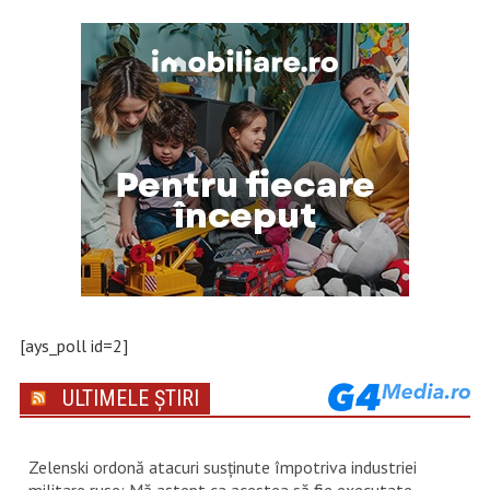
[ays_poll id=2]
ULTIMELE ȘTIRI
Zelenski ordonă atacuri susţinute împotriva industriei
militare ruse: Mă aştept ca acestea să fie executate