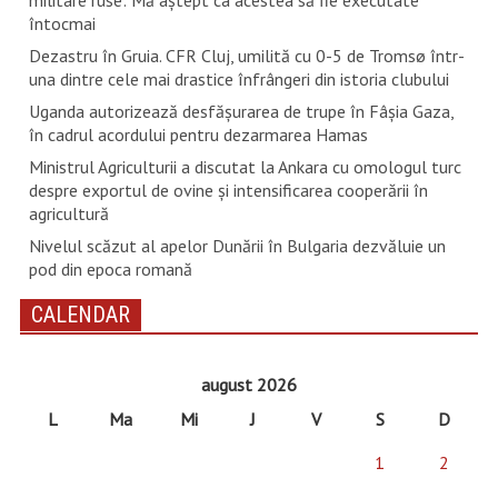
întocmai
Dezastru în Gruia. CFR Cluj, umilită cu 0-5 de Tromsø într-
una dintre cele mai drastice înfrângeri din istoria clubului
Uganda autorizează desfăşurarea de trupe în Fâşia Gaza,
în cadrul acordului pentru dezarmarea Hamas
Ministrul Agriculturii a discutat la Ankara cu omologul turc
despre exportul de ovine și intensificarea cooperării în
agricultură
Nivelul scăzut al apelor Dunării în Bulgaria dezvăluie un
pod din epoca romană
CALENDAR
august 2026
L
Ma
Mi
J
V
S
D
1
2