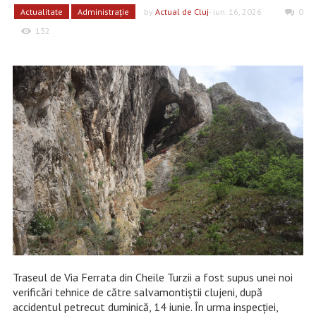
Actualitate
Administrație
by
Actual de Cluj
- iun. 16, 2026
0
132
Traseul de Via Ferrata din Cheile Turzii a fost supus unei noi
verificări tehnice de către salvamontiștii clujeni, după
accidentul petrecut duminică, 14 iunie. În urma inspecției,