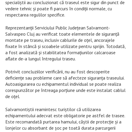
specialiștii au concluzionat că traseul este sigur din punct de
vedere tehnic și poate fi parcurs în condiții normale, cu
respectarea regulilor specifice.
Reprezentanții Serviciului Public Județean Salvamont-
Salvaspeo Cluj au verificat toate elementele de siguranță
montate pe traseu, inclusiv cablurile de oțel, ancorajele
fixate în stâncă și scoabele utilizate pentru sprijin. Totodată,
a fost analizată și stabilitatea formațiunilor calcaroase
aflate de-a lungul întregului traseu.
Potrivit concluziilor verificării, nu au fost descoperite
deficiențe sau probleme care să afecteze siguranța traseului.
Autoasigurarea cu echipamentul individual se poate realiza
corespunzător pe întreaga porțiune unde este instalat cablul
de oțel.
Salvamontiștii reamintesc turiștilor că utilizarea
echipamentului adecvat este obligatorie pe astfel de trasee.
Este recomandată purtarea hamului, căștii de protecție și a
lonjelor cu absorbant de șoc pe toată durata parcurgerii